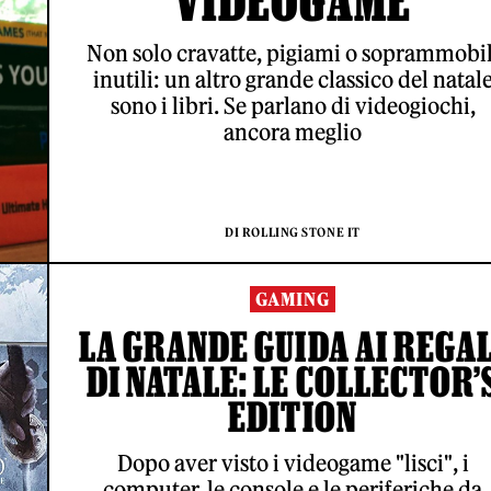
VIDEOGAME
Non solo cravatte, pigiami o soprammobil
inutili: un altro grande classico del natal
sono i libri. Se parlano di videogiochi,
ancora meglio
DI ROLLING STONE IT
GAMING
LA GRANDE GUIDA AI REGAL
DI NATALE: LE COLLECTOR’
EDITION
Dopo aver visto i videogame "lisci", i
computer, le console e le periferiche da