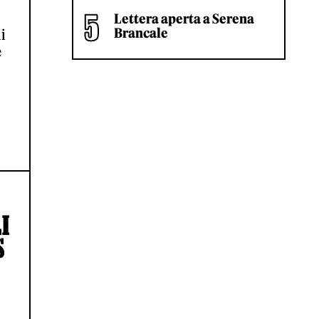
Lettera aperta a Serena
Brancale
i
e
I
S