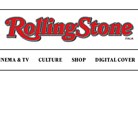
Rolling Stone Italia
INEMA & TV
CULTURE
SHOP
DIGITAL COVER