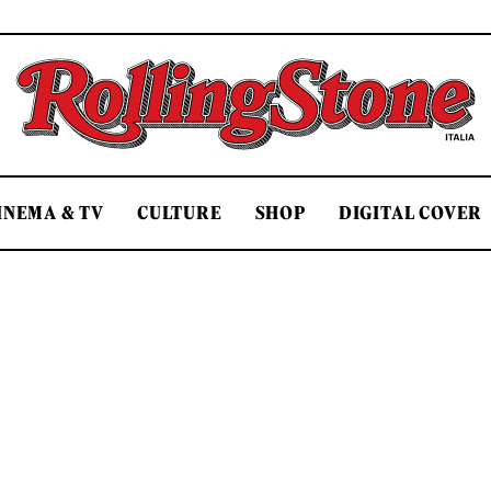
Rolling Stone Italia
INEMA & TV
CULTURE
SHOP
DIGITAL COVER