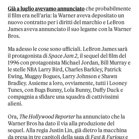
Già a luglio avevamo annunciato
che probabilmente
il film era nell’aria: la Warner aveva depositato un
nuovo contratto per i diritti del marchio e LeBron
James aveva annunciato il suo legame con la Warner
Bros.
Ma adesso le cose sono ufficiali. LeBron James sarà
il protagonista di
Space Jam 2
, il sequel del film del
1996 con protagonista Michael Jordan, Bill Murray e
le stelle NBA Larry Bird, Charles Barkley, Patrick
Ewing, Muggsy Bogues, Larry Johnson e Shawn
Bradley. Assieme a loro, ovviamente, tutti i Looney
Tunes, con Bugs Bunny, Lola Bunny, Duffy Duck e
compagnia a sfidare una squadra di cattivissimi
alieni.
Ora,
The Hollywood Reporter
ha annunciato che la
Warner Bros ha dato il via alla produzione del
sequel. Alla regia Justin Lin, già dietro la macchina
da presa in tre capitoli della saga di
Fast & Furious
e