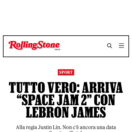
TEMPO DI LETTURA 3 MINUTI
TEMPO DI LETTURA 3 MINUTI
SHARE
SHARE
SPORT
TUTTO VERO: ARRIVA
“SPACE JAM 2” CON
LEBRON JAMES
Alla regia Justin Lin. Non c'è ancora una data