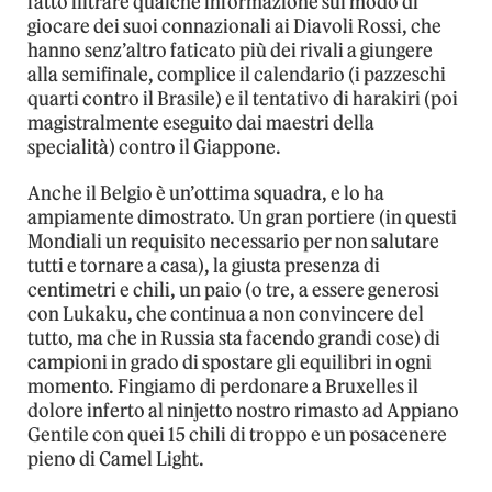
fatto filtrare qualche informazione sul modo di
giocare dei suoi connazionali ai Diavoli Rossi, che
hanno senz’altro faticato più dei rivali a giungere
alla semifinale, complice il calendario (i pazzeschi
quarti contro il Brasile) e il tentativo di harakiri (poi
magistralmente eseguito dai maestri della
specialità) contro il Giappone.
Anche il Belgio è un’ottima squadra, e lo ha
ampiamente dimostrato. Un gran portiere (in questi
Mondiali un requisito necessario per non salutare
tutti e tornare a casa), la giusta presenza di
centimetri e chili, un paio (o tre, a essere generosi
con Lukaku, che continua a non convincere del
tutto, ma che in Russia sta facendo grandi cose) di
campioni in grado di spostare gli equilibri in ogni
momento. Fingiamo di perdonare a Bruxelles il
dolore inferto al ninjetto nostro rimasto ad Appiano
Gentile con quei 15 chili di troppo e un posacenere
pieno di Camel Light.