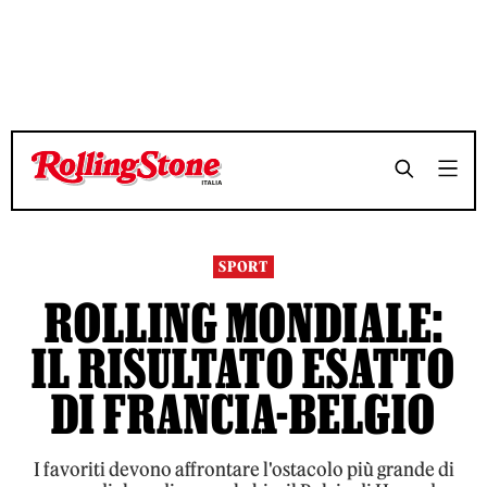
TEMPO DI LETTURA 5 MINUTI
TEMPO DI LETTURA 5 MINUTI
SHARE
SHARE
SPORT
ROLLING MONDIALE:
IL RISULTATO ESATTO
DI FRANCIA-BELGIO
I favoriti devono affrontare l'ostacolo più grande di