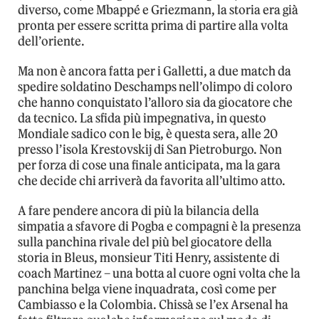
diverso, come Mbappé e Griezmann, la storia era già
pronta per essere scritta prima di partire alla volta
dell’oriente.
Ma non è ancora fatta per i Galletti, a due match da
spedire soldatino Deschamps nell’olimpo di coloro
che hanno conquistato l’alloro sia da giocatore che
da tecnico. La sfida più impegnativa, in questo
Mondiale sadico con le big, è questa sera, alle 20
presso l’isola Krestovskij di San Pietroburgo. Non
per forza di cose una finale anticipata, ma la gara
che decide chi arriverà da favorita all’ultimo atto.
A fare pendere ancora di più la bilancia della
simpatia a sfavore di Pogba e compagni è la presenza
sulla panchina rivale del più bel giocatore della
storia in Bleus, monsieur Titi Henry, assistente di
coach Martinez – una botta al cuore ogni volta che la
panchina belga viene inquadrata, così come per
Cambiasso e la Colombia. Chissà se l’ex Arsenal ha