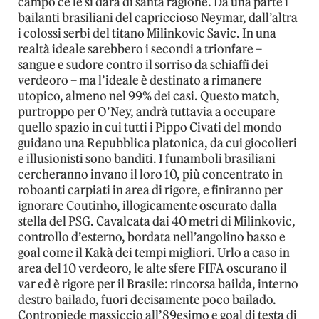
campo ce le si darà di santa ragione. Da una parte i
bailanti brasiliani del capriccioso Neymar, dall’altra
i colossi serbi del titano Milinkovic Savic. In una
realtà ideale sarebbero i secondi a trionfare –
sangue e sudore contro il sorriso da schiaffi dei
verdeoro – ma l’ideale è destinato a rimanere
utopico, almeno nel 99% dei casi. Questo match,
purtroppo per O’Ney, andrà tuttavia a occupare
quello spazio in cui tutti i Pippo Civati del mondo
guidano una Repubblica platonica, da cui giocolieri
e illusionisti sono banditi. I funamboli brasiliani
cercheranno invano il loro 10, più concentrato in
roboanti carpiati in area di rigore, e finiranno per
ignorare Coutinho, illogicamente oscurato dalla
stella del PSG. Cavalcata dai 40 metri di Milinkovic,
controllo d’esterno, bordata nell’angolino basso e
goal come il Kakà dei tempi migliori. Urlo a caso in
area del 10 verdeoro, le alte sfere FIFA oscurano il
var ed è rigore per il Brasile: rincorsa bailda, interno
destro bailado, fuori decisamente poco bailado.
Contropiede massiccio all’89esimo e goal di testa di