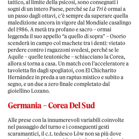
tattico, al limite della psicosi, sono consegnati i
sogni di un intero Paese, perché se
La Tri
è ormai a
un passo dagli ottavi, c’è sempre da superare quella
maledizione ancora in vigore dal Mondiale casalingo
del 1986. A metà tra profano e sacro – ormai
leggenda il suo appello “a quello di sopra” – Osorio
scenderà in campo col machete tra i denti: vietato
perdere contro i ragazzoni svedesi, perché se le
Aquile – quelle teutoniche – schiacciano la Corea,
allora si torna a casa. Un match con l’acceleratore a
tavoletta fin dagli spogliatoi, con El Chicharito
Hernández in preda a un raptus mistico e subito a
segno, e un due a zero finale completato dal
gioiellino Lozano.
Germania – Corea Del Sud
Alle prese con la innumerevoli variabili coinvolte
nel passaggio del turno e i conseguenti gesti
scaramantici, il c.t. tedesco Löw non sa più dove