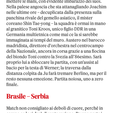
mettere le mani, con evidente imbarazzo dei suoi.
Nella palese angoscia che sta attanagliando Joachim
nelle ultime ore – decuplicata dalla presenza sulla
panchina rivale del gemello asiatico, il mister
coreano Shin Tae-yong – la squadra è ormai in mano
al granitico Toni Kroos, unico figlio DDR in una
Germania multietnica come mai ce la si sarebbe
immaginata ai tempi del muro. Austero nel barocco
madridista, direttore d’orchestra nel centrocampo
della Nazionale, ancora in corsa grazie a una fiocina
del biondo Toni contro la Svezia all’86esimo. Sarà
proprio lui a sbloccare la partita, con un’assist al
bacio per la testa di Werner; la traversa dalla
distanza colpita da Ju farà tremare Berlino, ma per il
resto nessuna emozione. Partita noiosa, uno a zero
finale.
Brasile – Serbia
Match non consigliato ai deboli di cuore, perché in