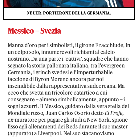
NEUER, PORTIERONE DELLA GERMANIA.
Messico – Svezia
Manna d’oro per i simbolisti, il girone F racchiude, in
un colpo solo, innumerevoli richiami al calcio
nostrano. Da una parte i ‘cattivi’, squadre che hanno
segnato la storia pallonara italiana, tra l’evergreen
C
ermania, i grinch svedesi e l’imperturbabile
faccione di Byron Moreno ancora per noi
inscindibile dalla rappresentativa sudcoreana. Ma
ecco che svetta un tricolore catartico a cui
consegnare – almeno simbolicamente, appunto – i
sogni azzurri. Il Messico, guidato dalla vera stella del
Mondiale russo, Juan Carlos Osorio detto
El Profe
,
ex-muratore per pagare gli studi a New York, spione
fisso agli allenamenti dei Reds durante il suo master
(appurato) a Liverpool. Nel suo stacanovismo