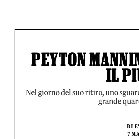
PEYTON MANNIN
IL P
Nel giorno del suo ritiro, uno sguard
grande quart
DI
E
7 MA