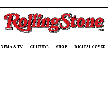
Rolling Stone Italia
INEMA & TV
CULTURE
SHOP
DIGITAL COVER