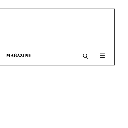
MAGAZINE
SHARE
SHARE