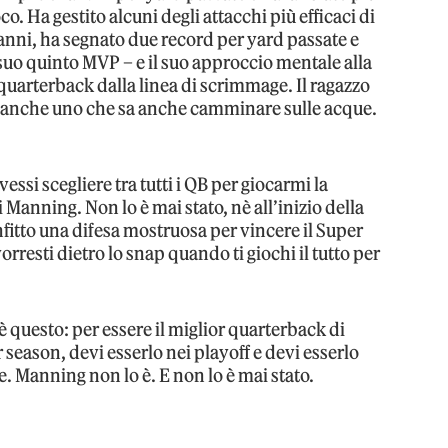
co. Ha gestito alcuni degli attacchi più efficaci di
nni, ha segnato due record per yard passate e
uo quinto MVP – e il suo approccio mentale alla
 quarterback dalla linea di scrimmage. Il ragazzo
 è anche uno che sa anche camminare sulle acque.
essi scegliere tra tutti i QB per giocarmi la
ei Manning. Non lo è mai stato, nè all’inizio della
nfitto una difesa mostruosa per vincere il Super
resti dietro lo snap quando ti giochi il tutto per
 è questo: per essere il miglior quarterback di
ar season, devi esserlo nei playoff e devi esserlo
e. Manning non lo è. E non lo è mai stato.