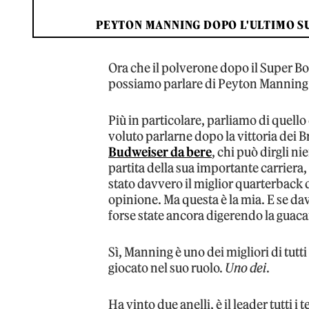
PEYTON MANNING DOPO L'ULTIMO S
Ora che il polverone dopo il Super Bowl
possiamo parlare di Peyton Manning
Più in particolare, parliamo di quello
voluto parlarne dopo la vittoria dei 
Budweiser da bere
, chi può dirgli ni
partita della sua importante carriera, 
stato davvero il miglior quarterback di
opinione. Ma questa è la mia. E se da
forse state ancora digerendo la guac
Sì, Manning è uno dei migliori di tutt
giocato nel suo ruolo.
Uno dei
.
Ha vinto due anelli, è il leader tutti 