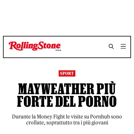
TEMPO DI LETTURA 3 MINUTI
TEMPO DI LETTURA 3 MINUTI
SHARE
SHARE
SPORT
MAYWEATHER PIÙ
FORTE DEL PORNO
Durante la Money Fight le visite su Pornhub sono
crollate, soprattutto tra i più giovani