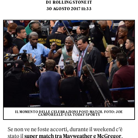
DI
ROLLING STONE IT
30 AGOSTO 2017 11:33
IL MOMENTO DELLE CELEBRAZIONI POST-MATCH. FOTO: JOE
CAMPOREALE-USA TODAY SPORTS
Se non ve ne foste accorti, durante il weekend c’è
stato il
super match tra Mayweather e McGregor
.