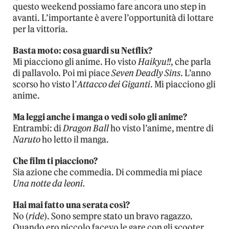
questo weekend possiamo fare ancora uno step in
avanti. L’importante è avere l’opportunità di lottare
per la vittoria.
Basta moto: cosa guardi su Netflix?
Mi piacciono gli anime. Ho visto
Haikyu!!
, che parla
di pallavolo. Poi mi piace
Seven Deadly Sins
. L’anno
scorso ho visto l’
Attacco dei Giganti
. Mi piacciono gli
anime.
Ma leggi anche i manga o vedi solo gli anime?
Entrambi: di
Dragon Ball
ho visto l’anime, mentre di
Naruto
ho letto il manga.
Che film ti piacciono?
Sia azione che commedia. Di commedia mi piace
Una notte da leoni.
Hai mai fatto una serata così?
No (
ride
). Sono sempre stato un bravo ragazzo.
Quando ero piccolo facevo le gare con gli scooter