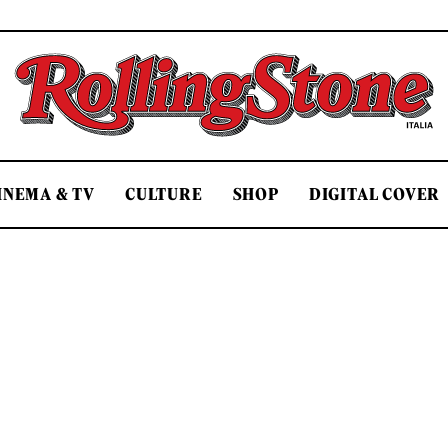
Rolling Stone Italia
INEMA & TV
CULTURE
SHOP
DIGITAL COVER