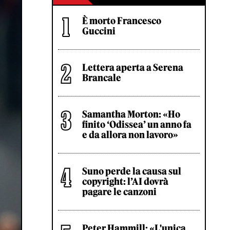
È morto Francesco
Guccini
Lettera aperta a Serena
Brancale
Samantha Morton: «Ho
finito ‘Odissea’ un anno fa
e da allora non lavoro»
Suno perde la causa sul
copyright: l’AI dovrà
pagare le canzoni
Peter Hammill: «L'unica