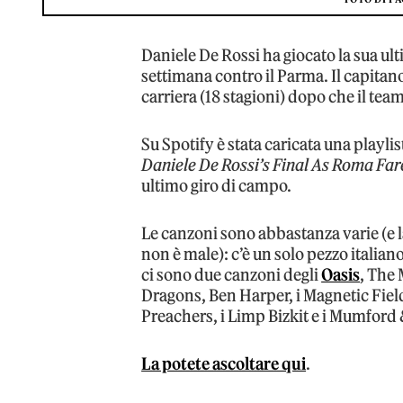
Daniele De Rossi ha giocato la sua ult
settimana contro il Parma. Il capitano
carriera (18 stagioni) dopo che il tea
Su Spotify è stata caricata una playlis
Daniele De Rossi’s Final As Roma Far
ultimo giro di campo.
Le canzoni sono abbastanza varie (e la 
non è male): c’è un solo pezzo italian
ci sono due canzoni degli
Oasis
, The
Dragons, Ben Harper, i Magnetic Field
Preachers, i Limp Bizkit e i Mumford
La potete ascoltare qui
.