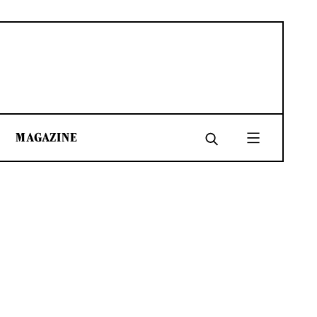
MAGAZINE
SHARE
SHARE