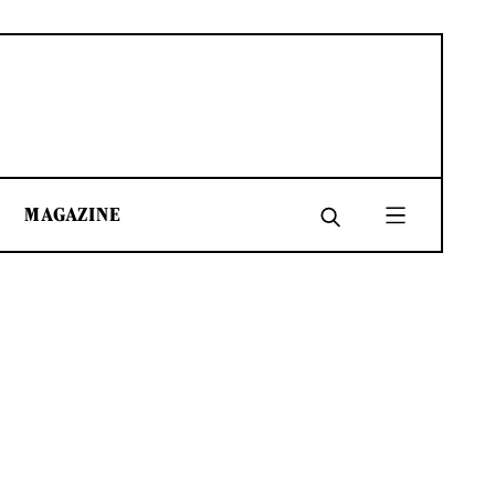
MAGAZINE
SHARE
SHARE