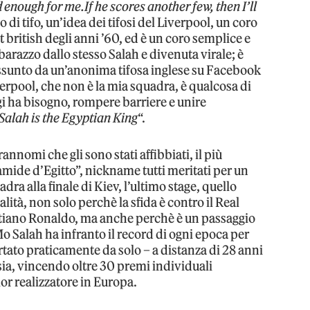
 enough for me.If he scores another few, then I’ll
 di tifo, un’idea dei tifosi del Liverpool, un coro
it british degli anni ’60, ed è un coro semplice e
arazzo dallo stesso Salah e divenuta virale; è
ssunto da un’anonima tifosa inglese su Facebook
iverpool, che non è la mia squadra, è qualcosa di
gi ha bisogno, rompere barriere e unire
lah is the Egyptian King
“.
annomi che gli sono stati affibbiati, il più
amide d’Egitto”, nickname tutti meritati per un
dra alla finale di Kiev, l’ultimo stage, quello
alità, non solo perchè la sfida è contro il Real
stiano Ronaldo, ma anche perchè è un passaggio
Mo Salah ha infranto il record di ogni epoca per
rtato praticamente da solo – a distanza di 28 anni
ssia, vincendo oltre 30 premi individuali
r realizzatore in Europa.