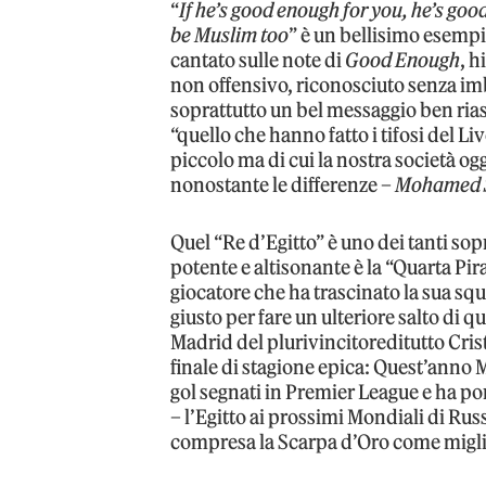
“
If he’s good enough for you, he’s good
be Muslim too
” è un bellisimo esempio
cantato sulle note di
Good Enough
, h
non offensivo, riconosciuto senza imb
soprattutto un bel messaggio ben ria
“quello che hanno fatto i tifosi del L
piccolo ma di cui la nostra società og
nonostante le differenze –
Mohamed Sa
Quel “Re d’Egitto” è uno dei tanti sopr
potente e altisonante è la “Quarta Pir
giocatore che ha trascinato la sua squa
giusto per fare un ulteriore salto di qu
Madrid del plurivincitoreditutto Cri
finale di stagione epica: Quest’anno 
gol segnati in Premier League e ha po
– l’Egitto ai prossimi Mondiali di Ru
compresa la Scarpa d’Oro come miglio