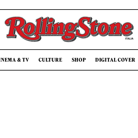
Rolling Stone Italia
INEMA & TV
CULTURE
SHOP
DIGITAL COVER