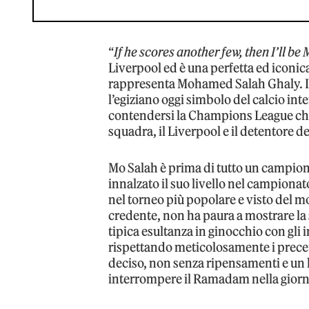
“
If he scores another few, then I’ll be
Liverpool ed è una perfetta ed iconica
rappresenta Mohamed Salah Ghaly. In 
l’egiziano oggi simbolo del calcio in
contendersi la Champions League che t
squadra, il Liverpool e il detentore de
Mo Salah è prima di tutto un campione
innalzato il suo livello nel campiona
nel torneo più popolare e visto del m
credente, non ha paura a mostrare la
tipica esultanza in ginocchio con gli i
rispettando meticolosamente i precetti
deciso, non senza ripensamenti e un 
interrompere il Ramadam nella giorna