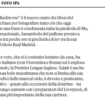
FOTO IPA
 Muslim too
” è il nuovo canto dei tifosi del
 frase per fotografare tutto ciò che oggi
una frase è condensata tutta la parabola di Mo,
ternazionale, funambolo del pallone pronto a
ra poche ore si giocherà a Kiev tra la sua
l titolo Real Madrid.
 vero, che si è costruito lontano da casa, ha
to italiano (con Fiorentina e Roma) ed è esploso
ondo, la Premier League inglese. Salah è anche
 sua fede musulmana che non si limita alla sua
ndici delle mani al cielo, è devoto e praticante,
 e – grazie alle eccezioni della dottrina – ha
lungo summit con i preparatori del Liverpool, di
ta più importante della sua carriera.