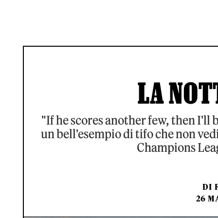
LA NOT
"If he scores another few, then I'll
un bell'esempio di tifo che non vedi
Champions Leag
DI
26 MA