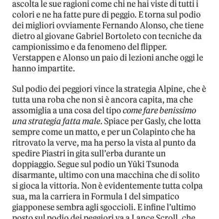
ascolta le sue ragioni come chi ne hai viste di tutti i
colori e ne ha fatte pure di peggio. E torna sul podio
dei migliori ovviamente Fernando Alonso, che tiene
dietro al giovane Gabriel Bortoleto con tecniche da
campionissimo e da fenomeno del flipper.
Verstappen e Alonso un paio di lezioni anche oggi le
hanno impartite.
Sul podio dei peggiori vince la strategia Alpine, che è
tutta una roba che non si è ancora capita, ma che
assomiglia a una cosa del tipo
come fare benissimo
una strategia fatta male
. Spiace per Gasly, che lotta
sempre come un matto, e per un Colapinto che ha
ritrovato la verve, ma ha perso la vista al punto da
spedire Piastri in gita sull’erba durante un
doppiaggio. Segue sul podio un Yūki Tsunoda
disarmante, ultimo con una macchina che di solito
si gioca la vittoria. Non è evidentemente tutta colpa
sua, ma la carriera in Formula 1 del simpatico
giapponese sembra agli sgoccioli. E infine l’ultimo
posto sul podio dei peggiori va a Lance Scroll, che