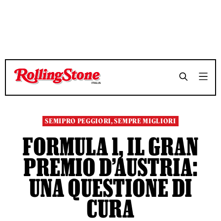
TEMPO DI LETTURA 8 MINUTI
TEMPO DI LETTURA 8 MINUTI
SHARE
SHARE
SEMIPRO PEGGIORI, SEMPRE MIGLIORI
FORMULA 1, IL GRAN
PREMIO D’AUSTRIA:
UNA QUESTIONE DI
CURA