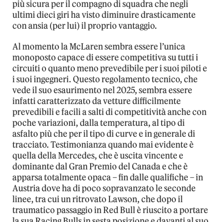
più sicura per il compagno di squadra che negli
ultimi dieci giri ha visto diminuire drasticamente
con ansia (per lui) il proprio vantaggio.
Al momento la McLaren sembra essere l’unica
monoposto capace di essere competitiva su tutti i
circuiti o quanto meno prevedibile per i suoi piloti e
i suoi ingegneri. Questo regolamento tecnico, che
vede il suo esaurimento nel 2025, sembra essere
infatti caratterizzato da vetture difficilmente
prevedibili e facili a salti di competitività anche con
poche variazioni, dalla temperatura, al tipo di
asfalto più che per il tipo di curve e in generale di
tracciato. Testimonianza quando mai evidente è
quella della Mercedes, che è uscita vincente e
dominante dal Gran Premio del Canada e che è
apparsa totalmente opaca – fin dalle qualifiche – in
Austria dove ha di poco sopravanzato le seconde
linee, tra cui un ritrovato Lawson, che dopo il
traumatico passaggio in Red Bull è riuscito a portare
la sua Racing Bulls in sesta posizione e davanti al suo