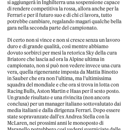
si aggiungerà in Inghilterra una sospensione capace
di rendere competitiva la rossa, allora anche per la
Ferrari e per il futuro suo e di chi ci lavora, tutto
potrebbe cambiare, regalando magari qualche bella
gara nella seconda parte del campionato.
Di certo non si vince e non si cresce senza un lavoro
duro e di grande qualità, così mentre abbiamo
dovuto sorbirci per mesi la retorica Sky della cura
Briatore che lascia ad ora la Alpine ultima in
campionato, non si può non vedere invece una cura
vera, quella rigenerante imposta da Mattia Binotto
in Sauber che era non l’ultima, ma l’ultimissima
squadra del mondiale e che ora si trova in lotta con
Racing Bulls, Aston Martin e Haas per il sesto posto.
Un grande risultato e una rivincita (non ancora
conclusa) per un manager italiano sottovalutato dai
media italiani e dalla dirigenza Ferrari. Dopo essere
state sopravanzate dall’ex Andrea Stella con la
McLaren, nei prossimi anni le monoposto di
Maranello potrebbero così vedersi sverniciate dalle