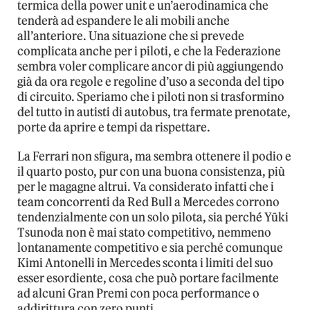
termica della power unit e un’aerodinamica che
tenderà ad espandere le ali mobili anche
all’anteriore. Una situazione che si prevede
complicata anche per i piloti, e che la Federazione
sembra voler complicare ancor di più aggiungendo
già da ora regole e regoline d’uso a seconda del tipo
di circuito. Speriamo che i piloti non si trasformino
del tutto in autisti di autobus, tra fermate prenotate,
porte da aprire e tempi da rispettare.
La Ferrari non sfigura, ma sembra ottenere il podio e
il quarto posto, pur con una buona consistenza, più
per le magagne altrui. Va considerato infatti che i
team concorrenti da Red Bull a Mercedes corrono
tendenzialmente con un solo pilota, sia perché Yūki
Tsunoda non è mai stato competitivo, nemmeno
lontanamente competitivo e sia perché comunque
Kimi Antonelli in Mercedes sconta i limiti del suo
esser esordiente, cosa che può portare facilmente
ad alcuni Gran Premi con poca performance o
addirittura con zero punti.