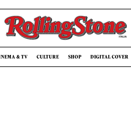
Rolling Stone Italia
INEMA & TV
CULTURE
SHOP
DIGITAL COVER