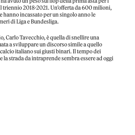
ha avuto un peso sul flop della prima asta per i
 il triennio 2018-2021. Un’offerta da 600 milioni,
he hanno incassato per un singolo anno le
eri di Liga e Bundesliga.
o, Carlo Tavecchio, è quella di snellire una
ata a sviluppare un discorso simile a quello
 calcio italiano sui giusti binari. Il tempo dei
o e la strada da intraprende sembra essere ad oggi