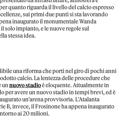
ppresentato da infrastrutture, atmosfera e
per quanto riguarda il livello del calcio espresso
ellenze, sui primi due punti si sta lavorando
appena inaugurato il monumentale Wanda
l solo impianto, e le nuove regole sul
lla stessa idea.
bile una riforma che porti nel giro di pochi anni
odotto calcio. La lentezza delle procedure che
e un
nuovo stadio
è eloquente. Attualmente in
o per avere un nuovo stadio in tempi brevi, ed è
 inaugurato un’arena provvisoria. L’Atalanta
Serie B, invece, il Frosinone ha appena inaugurato
intorno ai 20 milioni.