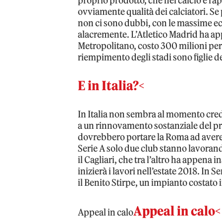
proprio prodotto, che nel calcio è ra
ovviamente qualità dei calciatori. Se 
non ci sono dubbi, con le massime ecc
alacremente. L’Atletico Madrid ha 
Metropolitano, costo 300 milioni per i
riempimento degli stadi sono figlie de
E in Italia?<
In Italia non sembra al momento credi
a un rinnovamento sostanziale del pr
dovrebbero portare la Roma ad aver
Serie A solo due club stanno lavorand
il Cagliari, che tra l’altro ha appena
inizierà i lavori nell’estate 2018. In 
il Benito Stirpe, un impianto costato 
Appeal in calo<
Appeal in calo