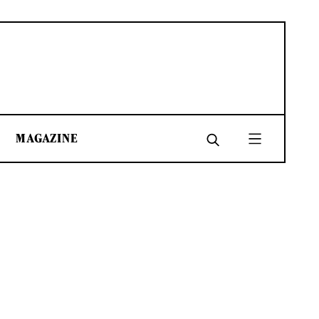
MAGAZINE
SHARE
SHARE