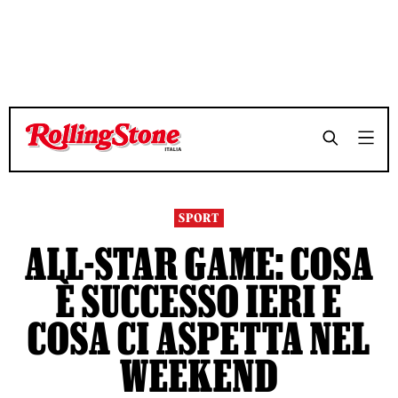
TEMPO DI LETTURA 4 MINUTI
TEMPO DI LETTURA 4 MINUTI
SHARE
SHARE
SPORT
ALL-STAR GAME: COSA
È SUCCESSO IERI E
COSA CI ASPETTA NEL
WEEKEND