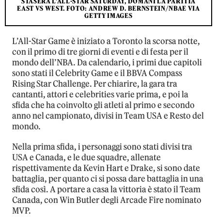
STASERA L'ALL-STAR SATURDAY, DOMANI LA PARTITA
EAST VS WEST. FOTO: ANDREW D. BERNSTEIN/NBAE VIA
GETTY IMAGES
L’All-Star Game è iniziato a Toronto la scorsa notte,
con il primo di tre giorni di eventi e di festa per il
mondo dell’NBA. Da calendario, i primi due capitoli
sono stati il Celebrity Game e il BBVA Compass
Rising Star Challenge. Per chiarire, la gara tra
cantanti, attori e celebrities varie prima, e poi la
sfida che ha coinvolto gli atleti al primo e secondo
anno nel campionato, divisi in Team USA e Resto del
mondo.
Nella prima sfida, i personaggi sono stati divisi tra
USA e Canada, e le due squadre, allenate
rispettivamente da Kevin Hart e Drake, si sono date
battaglia, per quanto ci si possa dare battaglia in una
sfida così. A portare a casa la vittoria è stato il Team
Canada, con Win Butler degli Arcade Fire nominato
MVP.