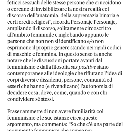
feticci sessuali delle stesse persone che ci uccidono
o cercano di invisibilizzare la nostra realtà col
discorso dell’anatomia, della supremazia binaria e
certi credi religiosi”, ricorda Personaje Personaje,
ampliando il discorso, solitamente circoscritto
all’ambito femminile e inglobando appunto le
persone che non non si identificano e/o non
esprimono il proprio genere stando nei rigidi codici
di maschio e femmina. In questo senso fa anche
notare che le discussioni portate avanti dal
femminismo e dalla filosofia
sex positive
siano
contemporanee alle ideologie che rifiutano l’idea di
corpi diversi e dissidenti, persone, comunità ed
esseri che hanno (e rivendicano) l’autonomia di
decidere cosa, dove, come, quando e con chi
condividere sé stessi.
Fraser ammette di non avere familiarità col
femminismo e le sue istanze circa questo
argomento, ma commenta: “So che c’è una parte del
movimento femminista che spinge per