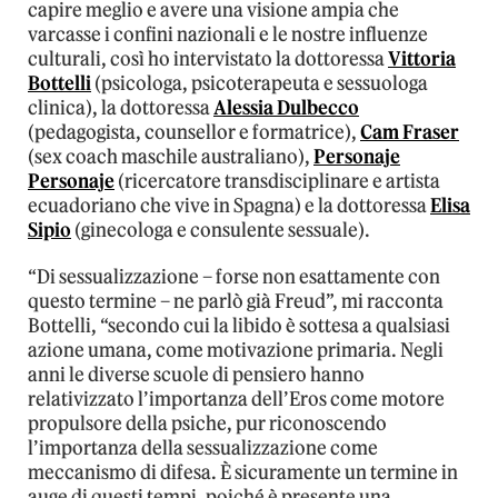
capire meglio e avere una visione ampia che
varcasse i confini nazionali e le nostre influenze
culturali, così ho intervistato la dottoressa
Vittoria
Bottelli
(psicologa, psicoterapeuta e sessuologa
clinica), la dottoressa
Alessia Dulbecco
(pedagogista, counsellor e formatrice),
Cam Fraser
(sex coach maschile australiano),
Personaje
Personaje
(ricercatore transdisciplinare e artista
ecuadoriano
che vive in Spagna) e la dottoressa
Elisa
Sipio
(ginecologa e consulente sessuale).
“Di sessualizzazione – forse non esattamente con
questo termine – ne parlò già Freud”, mi racconta
Bottelli, “secondo cui la libido è sottesa a qualsiasi
azione umana, come motivazione primaria. Negli
anni le diverse scuole di pensiero hanno
relativizzato l’importanza dell’Eros come motore
propulsore della psiche, pur riconoscendo
l’importanza della sessualizzazione come
meccanismo di difesa. È sicuramente un termine in
auge di questi tempi, poiché è presente una