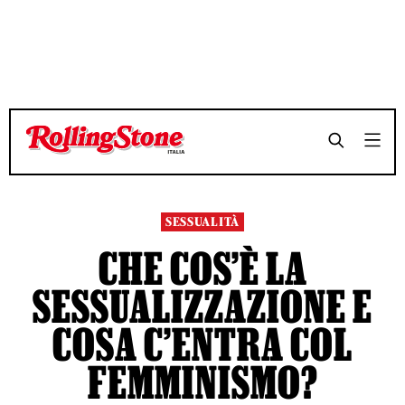
TEMPO DI LETTURA 9 MINUTI
TEMPO DI LETTURA 9 MINUTI
SHARE
SHARE
SESSUALITÀ
CHE COS’È LA
SESSUALIZZAZIONE E
COSA C’ENTRA COL
FEMMINISMO?