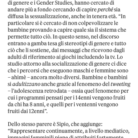
di genere e i Gender Studies, hanno cercato di
andare più a fondo cercando di capire
perché
sia
diffusa la sessualizzazione, anche in tenera età. “In
particolare si è cercato di non colpevolizzare le
bambine provando a capire quale sia il sistema che
permette tutto ciò. In questo senso, nel discorso
entrano a gamba tesa gli stereotipi di genere e tutto
ciò che li sostiene, dai messaggi che ricevono dagli
adulti di riferimento ai giochi includendo la tv. Lo
studio attorno alla socializzazione di genere ci dice
che i percorsi che eseguono maschi e femmine sono
– ahimè – ancora molto diversi. Bambine e bambini
si
adultizzano
anche grazie al fenomeno del
tweeting
– l’adolescenza retrodata – ossia quel fenomeno per
cui i programmi pensati per i 14enni vengono fruiti
da chi ha 8 anni, e quelli per i ventenni vengono
fruiti dai 12enni”.
Dello stesso parere è Sipio, che aggiunge:
“Rappresentare continuamente, a livello mediatico,
immagini femminili piene di attribuiti fortemente