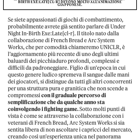
BIRTH EXE:LATE[CL-R] DEVONO MOLTO ALL’ANIMAZIONE
GIAPPONESE.
Se siete appassionati di giochi di combattimento,
probabilmente avrete già sentito parlare di Under
Night In-Birth Exe:Late[cl-r]. Il titolo nato dalla
collaborazione di French Bread e Arc System
Works, che per comodità chiameremo UNICLR, è
l’aggiornamento più recente di uno degli ultimi
baluardi dei picchiaduro profondi, complessi e
difficili da padroneggiare. Figlio di un’epoca in cui
questo genere ludico spremeva il sangue dalle mani
dei giocatori, si distingue da tutti gli altri concorrenti
per una struttura pura e granitica che non scende a
compromessi
con il graduale percorso di
semplificazione che da qualche anno sta
coinvolgendo i fighting game.
Sotto molti punti di
vista è come se attraverso la collaborazione con i
veterani di French Bread, Arc System Works si sia
sentita libera di non ascoltare i capricci del mercato,
creando così un’esperienza unica nel panorama