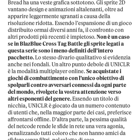
Bread ha una veste grafica sottotono. Gli sprite 2D
vantano design e animazioni altalenanti, oltre ad
apparire leggermente sgranati a causa della
risoluzione ridotta. Essendo l’espansione di un gioco
distribuito ormai diversi anni fa, il confronto con
altri prodotti più recenti è impietoso.
Non è un caso
se in BlazBlue Cross Tag Battle gli sprite legati a
questa serie sono i meno definiti dell’intero
pacchetto.
Lo stesso divario qualitativo si evidenzia
anche nei fondali. Un altro punto debole di UNICLR
è la modalità multiplayer online.
Se acquistate i
giochi di combattimento con l’unico obiettivo di
spolparli contro avversari connessi da ogni parte
del mondo, rivolgete la vostra attenzione verso
altri esponenti del genere.
Essendo un titolo di
nicchia, UNICLR è giocato da un numero contenuto
di utenti che, nella maggior parte dei casi, preferisce
affrontarsi offline. D’altra parte, la pessima qualità
del netcode rende le sfide in rete una vera agonia,
penalizzando tutti coloro che non hanno amici da