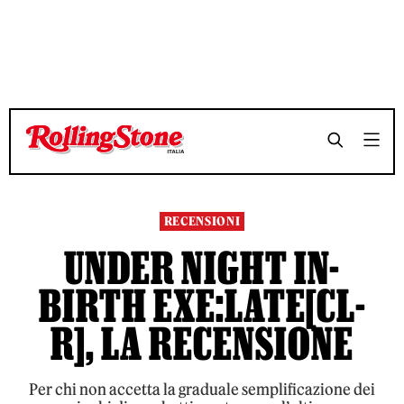
TEMPO DI LETTURA 6 MINUTI
TEMPO DI LETTURA 6 MINUTI
SHARE
SHARE
RECENSIONI
UNDER NIGHT IN-
BIRTH EXE:LATE[CL-
R], LA RECENSIONE
Per chi non accetta la graduale semplificazione dei