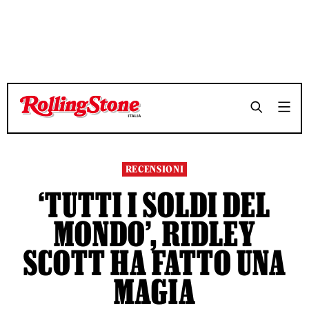
TEMPO DI LETTURA 5 MINUTI
TEMPO DI LETTURA 5 MINUTI
SHARE
SHARE
RECENSIONI
‘TUTTI I SOLDI DEL
MONDO’, RIDLEY
SCOTT HA FATTO UNA
MAGIA