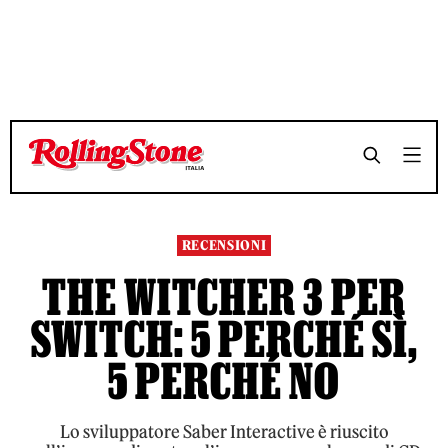
TEMPO DI LETTURA 8 MINUTI
TEMPO DI LETTURA 8 MINUTI
SHARE
SHARE
RECENSIONI
THE WITCHER 3 PER
SWITCH: 5 PERCHÉ SÌ,
5 PERCHÉ NO
Lo sviluppatore Saber Interactive è riuscito