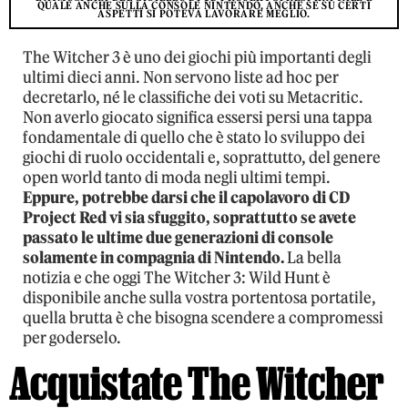
QUALE ANCHE SULLA CONSOLE NINTENDO, ANCHE SE SU CERTI
ASPETTI SI POTEVA LAVORARE MEGLIO.
The Witcher 3 è uno dei giochi più importanti degli
ultimi dieci anni. Non servono liste ad hoc per
decretarlo, né le classifiche dei voti su Metacritic.
Non averlo giocato significa essersi persi una tappa
fondamentale di quello che è stato lo sviluppo dei
giochi di ruolo occidentali e, soprattutto, del genere
open world tanto di moda negli ultimi tempi.
Eppure, potrebbe darsi che il capolavoro di CD
Project Red vi sia sfuggito, soprattutto se avete
passato le ultime due generazioni di console
solamente in compagnia di Nintendo.
La bella
notizia e che oggi The Witcher 3: Wild Hunt è
disponibile anche sulla vostra portentosa portatile,
quella brutta è che bisogna scendere a compromessi
per goderselo.
Acquistate The Witcher