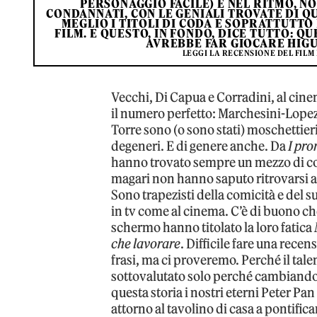
PERSONAGGIO FACILE) E NEL RITMO, 
CONDANNATI, CON LE GENIALI TROVATE DI QUE
MEGLIO I TITOLI DI CODA E SOPRATTUTTO
FILM. E QUESTO, IN FONDO, DICE TUTTO: Q
AVREBBE FAR GIOCARE HIGU
LEGGI LA RECENSIONE DEL FILM 
Vecchi, Di Capua e Corradini, al cine
il numero perfetto: Marchesini-Lope
Torre sono (o sono stati) moschettieri 
degeneri. E di genere anche. Da
I pro
hanno trovato sempre un mezzo di com
magari non hanno saputo ritrovarsi alt
Sono trapezisti della comicità e del s
in tv come al cinema. C’è di buono ch
schermo hanno titolato la loro fatica
che lavorare
. Difficile fare una rec
frasi, ma ci proveremo. Perché il tale
sottovalutato solo perché cambiando 
questa storia i nostri eterni Peter Pan
attorno al tavolino di casa a pontific