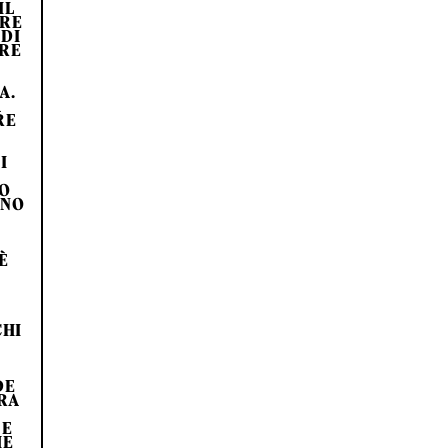
IL
RRE
 DI
PRE
A.
A
RE
I
 O
INO
È
O
CHI
DE
ERA
 E
HE