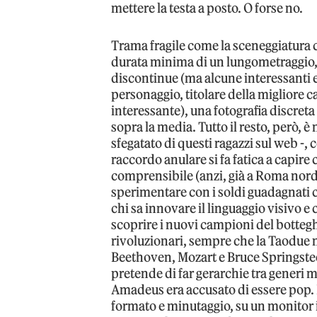
mettere la testa a posto. O forse no.
Trama fragile come la sceneggiatura ch
durata minima di un lungometraggio, 
discontinue (ma alcune interessanti e
personaggio, titolare della migliore c
interessante), una fotografia discre
sopra la media. Tutto il resto, però, è 
sfegatato di questi ragazzi sul web -, 
raccordo anulare si fa fatica a capire
comprensibile (anzi, già a Roma nor
sperimentare con i soldi guadagnati 
chi sa innovare il linguaggio visivo e
scoprire i nuovi campioni del botteg
rivoluzionari, sempre che la Taodue ne
Beethoven, Mozart e Bruce Springstee
pretende di far gerarchie tra generi m
Amadeus era accusato di essere pop. E 
formato e minutaggio, su un monitor i