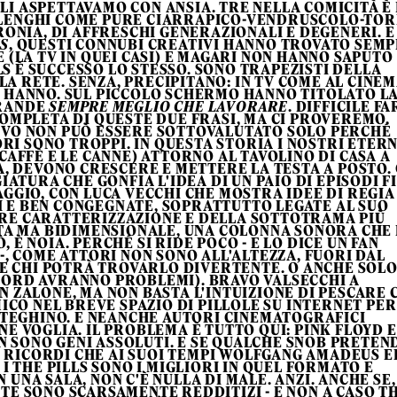
 LI ASPETTAVAMO CON ANSIA. TRE NELLA COMICITÀ È 
LENGHI COME PURE CIARRAPICO-VENDRUSCOLO-TO
RONIA, DI AFFRESCHI GENERAZIONALI E DEGENERI. E
S
, QUESTI CONNUBI CREATIVI HANNO TROVATO SEM
 (LA TV IN QUEI CASI) E MAGARI NON HANNO SAPUTO
LS È SUCCESSO LO STESSO. SONO TRAPEZISTI DELLA
A RETE. SENZA, PRECIPITANO: IN TV COME AL CINEM
A HANNO. SUL PICCOLO SCHERMO HANNO TITOLATO L
GRANDE
SEMPRE MEGLIO CHE LAVORARE
. DIFFICILE FA
OMPLETA DI QUESTE DUE FRASI, MA CI PROVEREMO.
IVO NON PUÒ ESSERE SOTTOVALUTATO SOLO PERCHÉ
I SONO TROPPI. IN QUESTA STORIA I NOSTRI ETERN
CAFFÈ E LE CANNE) ATTORNO AL TAVOLINO DI CASA A
A, DEVONO CRESCERE E METTERE LA TESTA A POSTO.
ATURA CHE GONFIA L'IDEA DI UN PAIO DI EPISODI F
GGIO, CON LUCA VECCHI CHE MOSTRA IDEE DI REGIA
I E BEN CONGEGNATE, SOPRATTUTTO LEGATE AL SUO
RE CARATTERIZZAZIONE E DELLA SOTTOTRAMA PIÙ
TA MA BIDIMENSIONALE, UNA COLONNA SONORA CHE 
 È NOIA. PERCHÉ SI RIDE POCO - E LO DICE UN FAN
-, COME ATTORI NON SONO ALL'ALTEZZA, FUORI DAL
RE CHI POTRÀ TROVARLO DIVERTENTE. O ANCHE SOL
 NORD AVRANNO PROBLEMI). BRAVO VALSECCHI A
 ZALONE, MA NON BASTA L'INTUIZIONE DI PESCARE 
MICO NEL BREVE SPAZIO DI PILLOLE SU INTERNET PER
TTEGHINO. E NEANCHE AUTORI CINEMATOGRAFICI
E VOGLIA. IL PROBLEMA È TUTTO QUI: PINK FLOYD E
 SONO GENI ASSOLUTI. E SE QUALCHE SNOB PRETEN
SI RICORDI CHE AI SUOI TEMPI WOLFGANG AMADEUS 
 I THE PILLS SONO I MIGLIORI IN QUEL FORMATO E
UNA SALA, NON C'È NULLA DI MALE. ANZI. ANCHE SE,
ETE SONO SCARSAMENTE REDDITIZI - E NON A CASO T