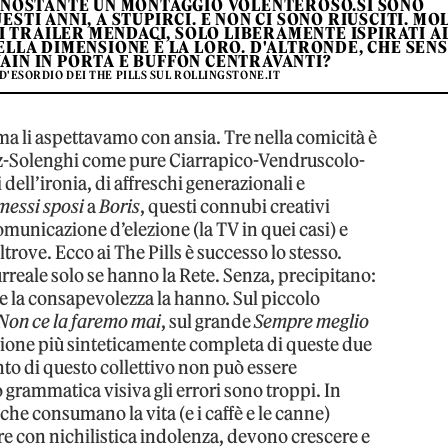
NONOSTANTE UN MONTAGGIO VOLENTEROSO.SI SONO
STI ANNI, A STUPIRCI. E NON CI SONO RIUSCITI. MO
 I TRAILER MENDACI, SOLO LIBERAMENTE ISPIRATI A
UELLA DIMENSIONE È LA LORO. D'ALTRONDE, CHE SEN
AIN IN PORTA E BUFFON CENTRAVANTI?
D'ESORDIO DEI THE PILLS SUL ROLLINGSTONE.IT
ma li aspettavamo con ansia. Tre nella comicità è
z-Solenghi come pure Ciarrapico-Vendruscolo-
dell’ironia, di affreschi generazionali e
messi sposi
a
Boris
, questi connubi creativi
unicazione d’elezione (la TV in quei casi) e
rove. Ecco ai The Pills è successo lo stesso.
urreale solo se hanno la Rete. Senza, precipitano:
e la consapevolezza la hanno. Sul piccolo
Non ce la faremo mai
, sul grande
Sempre meglio
ensione più sinteticamente completa di queste due
nto di questo collettivo non può essere
grammatica visiva gli errori sono troppi. In
 che consumano la vita (e i caffè e le canne)
are con nichilistica indolenza, devono crescere e