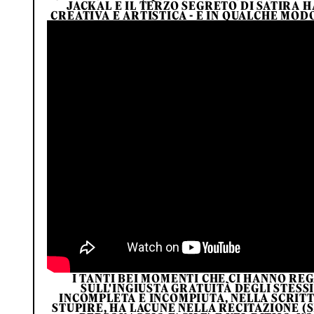
JACKAL E IL TERZO SEGRETO DI SATIRA
CREATIVA E ARTISTICA - E IN QUALCHE MOD
I TANTI BEI MOMENTI CHE CI HANNO R
SULL'INGIUSTA GRATUITÀ DEGLI STESS
INCOMPLETA E INCOMPIUTA, NELLA SCRIT
STUPIRE, HA LACUNE NELLA RECITAZIONE (