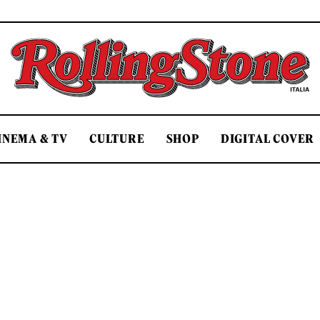
Rolling Stone Italia
INEMA & TV
CULTURE
SHOP
DIGITAL COVER