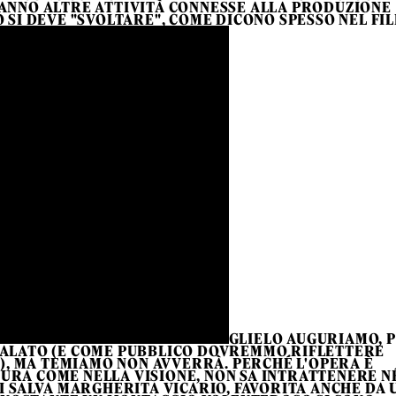
 HANNO ALTRE ATTIVITÀ CONNESSE ALLA PRODUZIONE
O SI DEVE "SVOLTARE", COME DICONO SPESSO NEL FIL
GLIELO AUGURIAMO, 
EGALATO (E COME PUBBLICO DOVREMMO RIFLETTERE
I), MA TEMIAMO NON AVVERRÀ. PERCHÉ L'OPERA È
TURA COME NELLA VISIONE, NON SA INTRATTENERE N
SI SALVA MARGHERITA VICARIO, FAVORITA ANCHE DA 