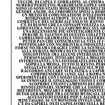
VECCHI, DI CAPUA E CORRADINI, AL CINEMA
NUMERO PERFETTO: MARCHESINI-LOPEZ-SO
SONO (O SONO STATI) MOSCHETTIERI DELL'I
GENERE ANCHE. DA
I PROMESSI SPOSI
A
BORI
UN MEZZO DI COMUNICAZIONE D'ELEZIONE
RITROVARSI ALTROVE. ECCO AI THE PIL
COMICITÀ E DEL SURREALE SOLO SE HANNO L
C'È DI BUONO CHE LA CONSAPEVOLEZZA L
LORO FATICA
NON CE LA FAREMO MAI
, SUL 
UNA RECENSIONE PIÙ SINTETICAMENTE C
PERCHÉ IL TALENTO DI QUESTO COLLETT
CAMBIANDO GRAMMATICA VISIVA GLI ERROR
PETER PAN CHE CONSUMANO LA VITA (E I 
PONTIFICARE CON NICHILISTICA INDOLENZ
FORSE NO.TRAMA FRAGILE COME LA SCENEGGI
ALLA DURATA MINIMA DI UN LUNGOMETRA
DISCONTINUE (MA ALCUNE INTERESSANT
PERSONAGGIO, TITOLARE DELLA MIGLIO
INTERESSANTE), UNA FOTOGRAFIA DISCRE
SOPRA LA MEDIA. TUTTO IL RESTO, PERÒ,
SFEGATATO DI QUESTI RAGAZZI SUL WEB 
RACCORDO ANULARE SI FA FATICA A CAPI
COMPRENSIBILE (ANZI, GIÀ A ROMA
SPERIMENTARE CON I SOLDI GUADAGNATI CON
SA INNOVARE IL LINGUAGGIO VISIVO E CO
SCOPRIRE I NUOVI CAMPIONI DEL BO
RIVOLUZIONARI, SEMPRE CHE LA TAODUE N
BEETHOVEN, MOZART E BRUCE SPRINGSTEEN
DI FAR GERARCHIE TRA GENERI MUSICALI, 
ACCUSATO DI ESSERE POP. E ALLORA SE
MINUTAGGIO, SU UN MONITOR INVECE CHE IN 
C'È DA CAPIRLI, QUEI CAPOLAVORI SULLA R