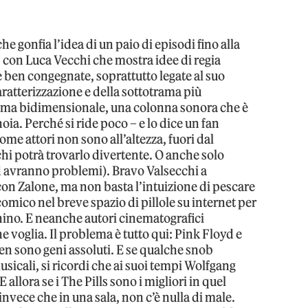
e gonfia l’idea di un paio di episodi fino alla
con Luca Vecchi che mostra idee di regia
 ben congegnate, soprattutto legate al suo
aratterizzazione e della sottotrama più
ta ma bidimensionale, una colonna sonora che è
noia. Perché si ride poco – e lo dice un fan
come attori non sono all’altezza, fuori dal
 chi potrà trovarlo divertente. O anche solo
d avranno problemi). Bravo Valsecchi a
con Zalone, ma non basta l’intuizione di pescare
 comico nel breve spazio di pillole su internet per
hino. E neanche autori cinematografici
 voglia. Il problema è tutto qui: Pink Floyd e
n sono geni assoluti. E se qualche snob
usicali, si ricordi che ai suoi tempi Wolfgang
allora se i The Pills sono i migliori in quel
nvece che in una sala, non c’è nulla di male.