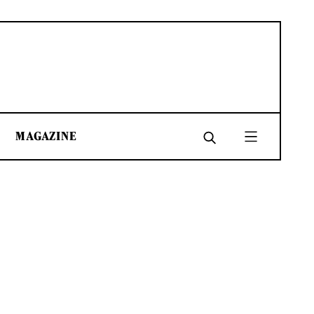
MAGAZINE
SHARE
SHARE