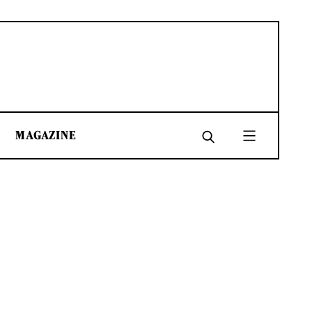
MAGAZINE
SHARE
SHARE