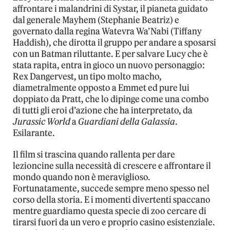
affrontare i malandrini di Systar, il pianeta guidato
dal generale Mayhem (Stephanie Beatriz) e
governato dalla regina Watevra Wa’Nabi (Tiffany
Haddish), che dirotta il gruppo per andare a sposarsi
con un Batman riluttante. E per salvare Lucy che è
stata rapita, entra in gioco un nuovo personaggio:
Rex Dangervest, un tipo molto macho,
diametralmente opposto a Emmet ed pure lui
doppiato da Pratt, che lo dipinge come una combo
di tutti gli eroi d’azione che ha interpretato, da
Jurassic World
a
Guardiani della Galassia
.
Esilarante.
Il film si trascina quando rallenta per dare
lezioncine sulla necessità di crescere e affrontare il
mondo quando non è meraviglioso.
Fortunatamente, succede sempre meno spesso nel
corso della storia. E i momenti divertenti spaccano
mentre guardiamo questa specie di zoo cercare di
tirarsi fuori da un vero e proprio casino esistenziale.