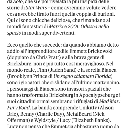
da
Solo
, che si è poi rivelata la più insipida delle
storie di
Star Wars
– come avremmo voluto vedere
cosa avrebbe tirato fuori quella coppia di burloni.
Qui ci sono chicche deliziose, che rimandano ai
mondi fantastici di
Matrix
e
2001: Odissea nello
spazio
in modi super divertenti.
Ecco quello che succede: da quando abbiamo detto
addio all’imprenditore edile Emmett Brickowski
(doppiato da Chris Pratt) e alla brava gente di
Bricksburg, non è più tutto così meraviglioso. Nel
mondo reale, Finn (Jaden Sand) e la sorella Bianca
(Brooklynn Prince di
Un sogno chiamato Florida
)
sono i giocatori che si sfidano all’ultimo mattoncino.
I personaggi di Bianca sono invasori spaziali che
hanno trasformato Bricksburg in Apocalypseburg e i
suoi cittadini ormai sembrano i rifugiati di
Mad Max:
Fury Road
. La banda comprende Unikitty (Alison
Brie), Benny (Charlie Day), MetalBeard (Nick
Offerman) e Wyldstyle / Lucy (Elizabeth Banks).
Lucy non pensa che Emmet sia abbastanza uomo da