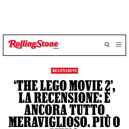
TEMPO DI LETTURA 5 MINUTI
TEMPO DI LETTURA 5 MINUTI
SHARE
SHARE
RECENSIONI
‘THE LEGO MOVIE 2’,
LA RECENSIONE: È
ANCORA TUTTO
MERAVIGLIOSO. PIÙ O