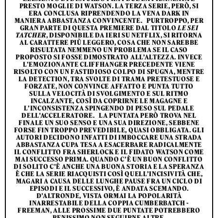
PRESTO MOGLIE DI WATSON. LA TERZA SERIE, PERÒ, SI
ERA CONCLUSA RIPRENDENDO LA VENA DARK IN
MANIERA ABBASTANZA CONVINCENTE. PURTROPPO, PER
GRAN PARTE DI QUESTA PREMIERE DAL TITOLO
LE SEI
TATCHER
, DISPONIBILE DA IERI SU NETFLIX, SI RITORNA
AL CARATTERE PIÙ LEGGERO, COSA CHE NON SAREBBE
RISULTATA NEMMENO UN PROBLEMA SE IL CASO
PROPOSTO SI FOSSE DIMOSTRATO ALL’ALTEZZA. INVECE
L’EMOZIONANTE CLIFFHANGER PRECEDENTE VIENE
RISOLTO CON UN FASTIDIOSO COLPO DI SPUGNA, MENTRE
LA DETECTION, TRA SVOLTE DI TRAMA PRETESTUOSE E
FORZATE, NON CONVINCE AFFATTO E PUNTA TUTTO
SULLA VELOCITÀ DI SVOLGIMENTO E SUL RITMO
INCALZANTE, COSÌ DA COPRIRNE LE MAGAGNE E
L’INCONSISTENZA SPINGENDO DI PESO SUL PEDALE
DELL’ACCELERATORE. LA PUNTATA PERÒ TROVA NEL
FINALE UN SUO SENSO E UNA SUA DIREZIONE, SEBBENE
FORSE FIN TROPPO PREVEDIBILE, QUASI OBBLIGATA. GLI
AUTORI DECIDONO INFATTI DI IMBOCCARE UNA STRADA
ABBASTANZA CUPA TESA A ESACERBARE RADICALMENTE
IL CONFLITTO FRA SHERLOCK E IL FIDATO WATSON COME
MAI SUCCESSO PRIMA. QUANDO C’È UN BUON CONFLITTO
DI SOLITO C’È ANCHE UNA BUONA STORIA E LA SPERANZA
È CHE LA SERIE RIACQUISTI COSÌ QUELL’INCISIVITÀ CHE,
MAGARI A CAUSA DELLE LUNGHE PAUSE FRA UN CICLO DI
EPISODI E IL SUCCESSIVO, È ANDATA SCEMANDO.
D’ALTRONDE, VISTA ORMAI LA POPOLARITÀ
INARRESTABILE DELLA COPPIA CUMBERBATCH -
FREEMAN, ALLE PROSSIME DUE PUNTATE POTREBBERO
BENISSIMO NON SEGUIRNE ALTRE.