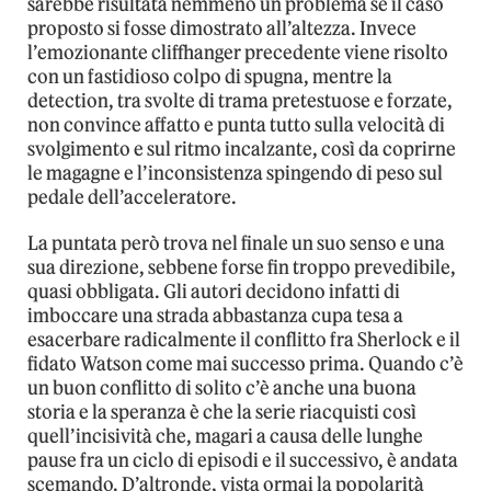
sarebbe risultata nemmeno un problema se il caso
proposto si fosse dimostrato all’altezza. Invece
l’emozionante cliffhanger precedente viene risolto
con un fastidioso colpo di spugna, mentre la
detection, tra svolte di trama pretestuose e forzate,
non convince affatto e punta tutto sulla velocità di
svolgimento e sul ritmo incalzante, così da coprirne
le magagne e l’inconsistenza spingendo di peso sul
pedale dell’acceleratore.
La puntata però trova nel finale un suo senso e una
sua direzione, sebbene forse fin troppo prevedibile,
quasi obbligata. Gli autori decidono infatti di
imboccare una strada abbastanza cupa tesa a
esacerbare radicalmente il conflitto fra Sherlock e il
fidato Watson come mai successo prima. Quando c’è
un buon conflitto di solito c’è anche una buona
storia e la speranza è che la serie riacquisti così
quell’incisività che, magari a causa delle lunghe
pause fra un ciclo di episodi e il successivo, è andata
scemando. D’altronde, vista ormai la popolarità