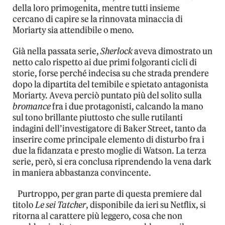
della loro primogenita, mentre tutti insieme
cercano di capire se la rinnovata minaccia di
Moriarty sia attendibile o meno.
Già nella passata serie,
Sherlock
aveva dimostrato un
netto calo rispetto ai due primi folgoranti cicli di
storie, forse perché indecisa su che strada prendere
dopo la dipartita del temibile e spietato antagonista
Moriarty. Aveva perciò puntato più del solito sulla
bromance
fra i due protagonisti, calcando la mano
sul tono brillante piuttosto che sulle rutilanti
indagini dell’investigatore di Baker Street, tanto da
inserire come principale elemento di disturbo fra i
due la fidanzata e presto moglie di Watson. La terza
serie, però, si era conclusa riprendendo la vena dark
in maniera abbastanza convincente.
Purtroppo, per gran parte di questa premiere dal
titolo
Le sei Tatcher
, disponibile da ieri su Netflix, si
ritorna al carattere più leggero, cosa che non