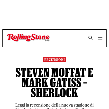
TEMPO DI LETTURA 6 MINUTI
TEMPO DI LETTURA 6 MINUTI
SHARE
SHARE
RECENSIONI
STEVEN MOFFAT E
MARK GATISS –
SHERLOCK
Leggi la recensione della nuova stagione di