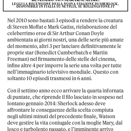
LEGGI LA RECENSIONE DELLA NUOVA STAGIONE DI SHERLOCK,
DISPONIBILE IN ITALIA SU NETFLIX, SU ROLLINGSTONE.IT
Nel 2010 sono bastati 3 episodi a rendere la creatura
di Steven Moffat e Mark Gatiss, rielaborazione del
celeberrimo eroe di Sir Arthur Conan Doyle
ambientata ai giorni nostri, una delle serie più amate
del momento, altri 3 per lanciare definitivamente le
proprie star (Benedict Cumberbatch e Martin
Freeman) nel firmamento delle stelle del cinema,
infine altre 4 per imporre la serie una volta per tutte
nell’immaginario televisivo mondiale. Questo con
soltanto 10 episodi trasmessi in 6 anni.
Con il settimo anno ecco arrivare la quarta infornata
di puntate, che riprende il filo lasciato in sospeso nel
lontano gennaio 2014: Sherlock adesso deve
affrontare le conseguenze della scelta compiuta
negli ultimi minuti del precedente finale, Watson
deve gestire la vita coniugale con la moglie Mary, dal
losco e turbolento passato, e l’imminente arrivo