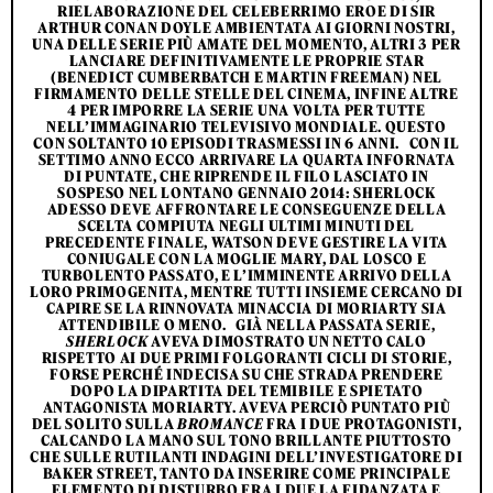
RIELABORAZIONE DEL CELEBERRIMO EROE DI SIR
ARTHUR CONAN DOYLE AMBIENTATA AI GIORNI NOSTRI,
UNA DELLE SERIE PIÙ AMATE DEL MOMENTO, ALTRI 3 PER
LANCIARE DEFINITIVAMENTE LE PROPRIE STAR
(BENEDICT CUMBERBATCH E MARTIN FREEMAN) NEL
FIRMAMENTO DELLE STELLE DEL CINEMA, INFINE ALTRE
4 PER IMPORRE LA SERIE UNA VOLTA PER TUTTE
NELL’IMMAGINARIO TELEVISIVO MONDIALE. QUESTO
CON SOLTANTO 10 EPISODI TRASMESSI IN 6 ANNI. CON IL
SETTIMO ANNO ECCO ARRIVARE LA QUARTA INFORNATA
DI PUNTATE, CHE RIPRENDE IL FILO LASCIATO IN
SOSPESO NEL LONTANO GENNAIO 2014: SHERLOCK
ADESSO DEVE AFFRONTARE LE CONSEGUENZE DELLA
SCELTA COMPIUTA NEGLI ULTIMI MINUTI DEL
PRECEDENTE FINALE, WATSON DEVE GESTIRE LA VITA
CONIUGALE CON LA MOGLIE MARY, DAL LOSCO E
TURBOLENTO PASSATO, E L’IMMINENTE ARRIVO DELLA
LORO PRIMOGENITA, MENTRE TUTTI INSIEME CERCANO DI
CAPIRE SE LA RINNOVATA MINACCIA DI MORIARTY SIA
ATTENDIBILE O MENO. GIÀ NELLA PASSATA SERIE,
SHERLOCK
AVEVA DIMOSTRATO UN NETTO CALO
RISPETTO AI DUE PRIMI FOLGORANTI CICLI DI STORIE,
FORSE PERCHÉ INDECISA SU CHE STRADA PRENDERE
DOPO LA DIPARTITA DEL TEMIBILE E SPIETATO
ANTAGONISTA MORIARTY. AVEVA PERCIÒ PUNTATO PIÙ
DEL SOLITO SULLA
BROMANCE
FRA I DUE PROTAGONISTI,
CALCANDO LA MANO SUL TONO BRILLANTE PIUTTOSTO
CHE SULLE RUTILANTI INDAGINI DELL’INVESTIGATORE DI
BAKER STREET, TANTO DA INSERIRE COME PRINCIPALE
ELEMENTO DI DISTURBO FRA I DUE LA FIDANZATA E