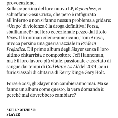
provocazione.
Sulla copertina del loro nuovo LP,
Repentless
, ci
schiaffano Gesù Cristo, che però è raffigurato
all’inferno e non si fanno nessun problema a gridare:
«Un po’ di violenza è la droga definitiva! Forza,
sballiamoci!» nel loro eccezionale pezzo dal titolo
Vices
. Il frontman cileno-americano, Tom Araya,
invoca persino una guerra razziale in
Pride in
Prejudice
. È il primo album degli Slayer senza il loro
ultimo chitarrista e compositore Jeff Hanneman,
ma è il loro lavoro più vitale, passionale e assetato di
sangue dai tempi di
God Hates Us All
del 2001, con i
furiosi assoli di chitarra di Kerry King e Gary Holt.
Forse è così, gli Slayer non cambieranno mai. Ma se
fanno un album come questo, la vera domanda è:
perché mai dovrebbero cambiare?
ALTRE NOTIZIE SU:
SLAYER