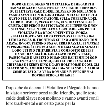
DOPO CHE DA DECENNI I METALLICA E I MEGADETH
HANNO INIZIATO A SCRIVERE PEZZI RADIO-FRIENDLY,
QUELLE TESTE CALDE DEGLI SLAYER NON MOLLANO E
VANNO AVANTI CON IL LORO TRASH-METAL E UN CERTO
GUSTO PER LA PROVOCAZIONE. SULLA COPERTINA DEL
LORO NUOVO LP,
REPENTLESS
, CI SCHIAFFANO GESÙ
CRISTO, CHE PERÒ È RAFFIGURATO ALL’INFERNO E NON
SI FANNO NESSUN PROBLEMA A GRIDARE: «UN PO’ DI
VIOLENZA È LA DROGA DEFINITIVA! FORZA,
SBALLIAMOCI!» NEL LORO ECCEZIONALE PEZZO DAL
TITOLO
VICES
. IL FRONTMAN CILENO-AMERICANO, TOM
ARAYA, INVOCA PERSINO UNA GUERRA RAZZIALE IN
PRIDE
IN PREJUDICE
. È IL PRIMO ALBUM DEGLI SLAYER SENZA IL
LORO ULTIMO CHITARRISTA E COMPOSITORE JEFF
HANNEMAN, MA È IL LORO LAVORO PIÙ VITALE,
PASSIONALE E ASSETATO DI SANGUE DAI TEMPI DI
GOD
HATES US ALL
DEL 2001, CON I FURIOSI ASSOLI DI
CHITARRA DI KERRY KING E GARY HOLT.FORSE È COSÌ, GLI
SLAYER NON CAMBIERANNO MAI. MA SE FANNO UN ALBUM
COME QUESTO, LA VERA DOMANDA È: PERCHÉ MAI
DOVREBBERO CAMBIARE?
Dopo che da decenni i Metallica e i Megadeth hanno
iniziato a scrivere pezzi radio-friendly, quelle teste
calde degli Slayer non mollano e vanno avanti con il
loro trash-metal e un certo gusto per la