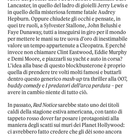
Lancaster, in quello del ladro di gioielli Jerry Lewis e
in quello della misteriosa femme fatale Audrey
Hepburn. Oppure chiudete gli occhi e pensate, in
quei tre ruoli, a Sylvester Stallone, John Belushi e
Faye Dunaway, tutti a inseguirsi in giro per il mondo
per mettere le mani su tre uova d’oro di inestimabile
valore un tempo appartenute a Cleopatra. E perché
invece non chiamare Clint Eastwood, Eddie Murphy
e Demi Moore, e piazzarli su yacht e auto in corsa?
L’idea alla base di questo blockbusterone è proprio
quella di prendere tre volti molti famosi e buttarli
dentro questo generico
mash-up
tra thriller alla 007,
buddy comedy
e
I predatori dell’arca perduta
– per
avere in cambio niente di tutto ciò.
In passato,
Red Notice
sarebbe stato uno dei titoli
caldi della stagione estiva americana, con tanto di
tappeto rosso dover far posare i protagonisti alla
maniera degli scatti sui muri dei Planet Hollywood:
ci avrebbero fatto credere che gli dèi sono ancora