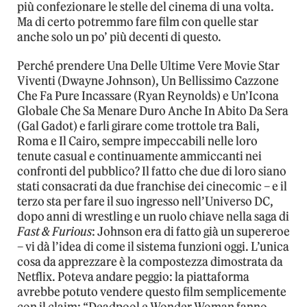
più confezionare le stelle del cinema di una volta.
Ma di certo potremmo fare film con quelle star
anche solo un po’ più decenti di questo.
Perché prendere Una Delle Ultime Vere Movie Star
Viventi (Dwayne Johnson), Un Bellissimo Cazzone
Che Fa Pure Incassare (Ryan Reynolds) e Un’Icona
Globale Che Sa Menare Duro Anche In Abito Da Sera
(Gal Gadot) e farli girare come trottole tra Bali,
Roma e Il Cairo, sempre impeccabili nelle loro
tenute casual e continuamente ammiccanti nei
confronti del pubblico? Il fatto che due di loro siano
stati consacrati da due franchise dei cinecomic – e il
terzo sta per fare il suo ingresso nell’Universo DC,
dopo anni di wrestling e un ruolo chiave nella saga di
Fast & Furious
: Johnson era di fatto già un supereroe
– vi dà l’idea di come il sistema funzioni oggi. L’unica
cosa da apprezzare è la compostezza dimostrata da
Netflix. Poteva andare peggio: la piattaforma
avrebbe potuto vendere questo film semplicemente
con il claim: “Deadpool e Wonder Woman fanno