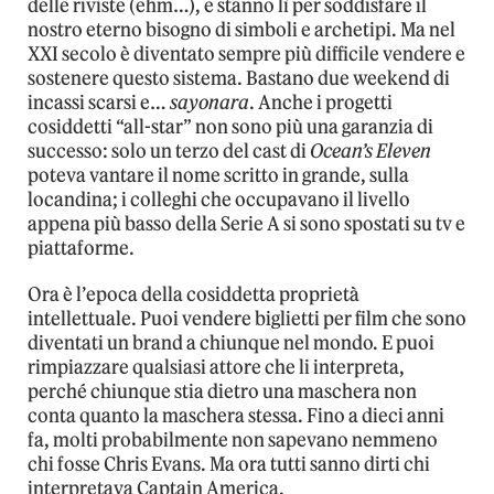
delle riviste (ehm…), e stanno lì per soddisfare il
nostro eterno bisogno di simboli e archetipi. Ma nel
XXI secolo è diventato sempre più difficile vendere e
sostenere questo sistema. Bastano due weekend di
incassi scarsi e…
sayonara
. Anche i progetti
cosiddetti “all-star” non sono più una garanzia di
successo: solo un terzo del cast di
Ocean’s Eleven
poteva vantare il nome scritto in grande, sulla
locandina; i colleghi che occupavano il livello
appena più basso della Serie A si sono spostati su tv e
piattaforme.
Ora è l’epoca della cosiddetta proprietà
intellettuale. Puoi vendere biglietti per film che sono
diventati un brand a chiunque nel mondo. E puoi
rimpiazzare qualsiasi attore che li interpreta,
perché chiunque stia dietro una maschera non
conta quanto la maschera stessa. Fino a dieci anni
fa, molti probabilmente non sapevano nemmeno
chi fosse Chris Evans. Ma ora tutti sanno dirti chi
interpretava Captain America.