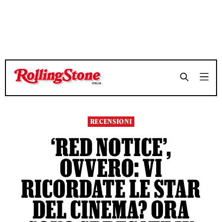
TEMPO DI LETTURA 8 MINUTI
TEMPO DI LETTURA 8 MINUTI
SHARE
SHARE
RECENSIONI
‘RED NOTICE’,
OVVERO: VI
RICORDATE LE STAR
DEL CINEMA? ORA