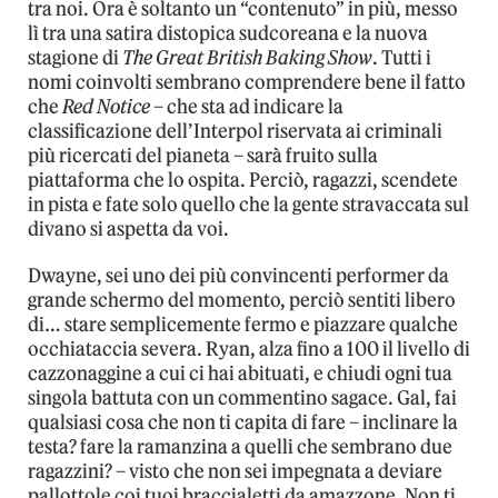
tra noi. Ora è soltanto un “contenuto” in più, messo
lì tra una satira distopica sudcoreana e la nuova
stagione di
The Great British Baking Show
. Tutti i
nomi coinvolti sembrano comprendere bene il fatto
che
Red Notice
– che sta ad indicare la
classificazione dell’Interpol riservata ai criminali
più ricercati del pianeta – sarà fruito sulla
piattaforma che lo ospita. Perciò, ragazzi, scendete
in pista e fate solo quello che la gente stravaccata sul
divano si aspetta da voi.
Dwayne, sei uno dei più convincenti performer da
grande schermo del momento, perciò sentiti libero
di… stare semplicemente fermo e piazzare qualche
occhiataccia severa. Ryan, alza fino a 100 il livello di
cazzonaggine a cui ci hai abituati, e chiudi ogni tua
singola battuta con un commentino sagace. Gal, fai
qualsiasi cosa che non ti capita di fare – inclinare la
testa? fare la ramanzina a quelli che sembrano due
ragazzini? – visto che non sei impegnata a deviare
pallottole coi tuoi braccialetti da amazzone. Non ti