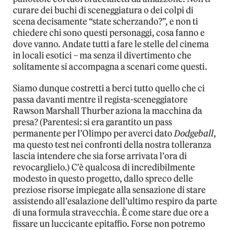
curare dei buchi di sceneggiatura o dei colpi di
scena decisamente “state scherzando?”, e non ti
chiedere chi sono questi personaggi, cosa fanno e
dove vanno. Andate tutti a fare le stelle del cinema
in locali esotici – ma senza il divertimento che
solitamente si accompagna a scenari come questi.
Siamo dunque costretti a berci tutto quello che ci
passa davanti mentre il regista-sceneggiatore
Rawson Marshall Thurber aziona la macchina da
presa? (Parentesi: si era garantito un pass
permanente per l’Olimpo per averci dato
Dodgeball
,
ma questo test nei confronti della nostra tolleranza
lascia intendere che sia forse arrivata l’ora di
revocarglielo.) C’è qualcosa di incredibilmente
modesto in questo progetto, dallo spreco delle
preziose risorse impiegate alla sensazione di stare
assistendo all’esalazione dell’ultimo respiro da parte
di una formula stravecchia. È come stare due ore a
fissare un luccicante epitaffio. Forse non potremo