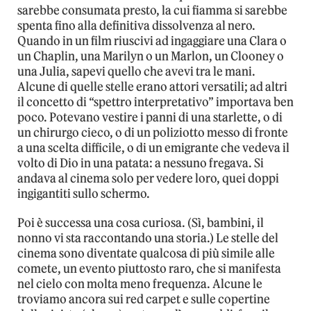
sarebbe consumata presto, la cui fiamma si sarebbe
spenta fino alla definitiva dissolvenza al nero.
Quando in un film riuscivi ad ingaggiare una Clara o
un Chaplin, una Marilyn o un Marlon, un Clooney o
una Julia, sapevi quello che avevi tra le mani.
Alcune di quelle stelle erano attori versatili; ad altri
il concetto di “spettro interpretativo” importava ben
poco. Potevano vestire i panni di una starlette, o di
un chirurgo cieco, o di un poliziotto messo di fronte
a una scelta difficile, o di un emigrante che vedeva il
volto di Dio in una patata: a nessuno fregava. Si
andava al cinema solo per vedere loro, quei doppi
ingigantiti sullo schermo.
Poi è successa una cosa curiosa. (Sì, bambini, il
nonno vi sta raccontando una storia.) Le stelle del
cinema sono diventate qualcosa di più simile alle
comete, un evento piuttosto raro, che si manifesta
nel cielo con molta meno frequenza. Alcune le
troviamo ancora sui red carpet e sulle copertine