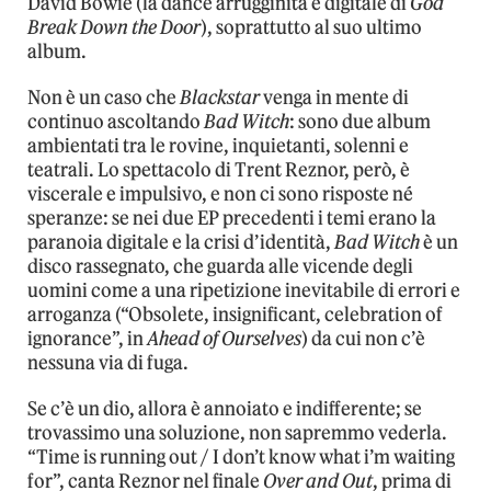
David Bowie (la dance arrugginita e digitale di
God
Break Down the Door
), soprattutto al suo ultimo
album.
Non è un caso che
Blackstar
venga in mente di
continuo ascoltando
Bad Witch
: sono due album
ambientati tra le rovine, inquietanti, solenni e
teatrali. Lo spettacolo di Trent Reznor, però, è
viscerale e impulsivo, e non ci sono risposte né
speranze: se nei due EP precedenti i temi erano la
paranoia digitale e la crisi d’identità,
Bad Witch
è un
disco rassegnato, che guarda alle vicende degli
uomini come a una ripetizione inevitabile di errori e
arroganza (“Obsolete, insignificant, celebration of
ignorance”, in
Ahead of Ourselves
) da cui non c’è
nessuna via di fuga.
Se c’è un dio, allora è annoiato e indifferente; se
trovassimo una soluzione, non sapremmo vederla.
“Time is running out / I don’t know what i’m waiting
for”, canta Reznor nel finale
Over and Out
, prima di