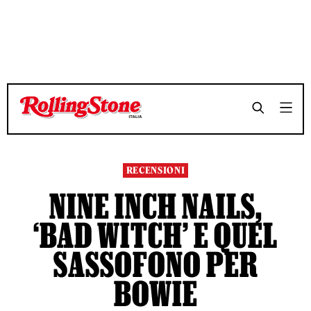
TEMPO DI LETTURA 4 MINUTI
TEMPO DI LETTURA 4 MINUTI
SHARE
SHARE
RECENSIONI
NINE INCH NAILS,
‘BAD WITCH’ E QUEL
SASSOFONO PER
BOWIE