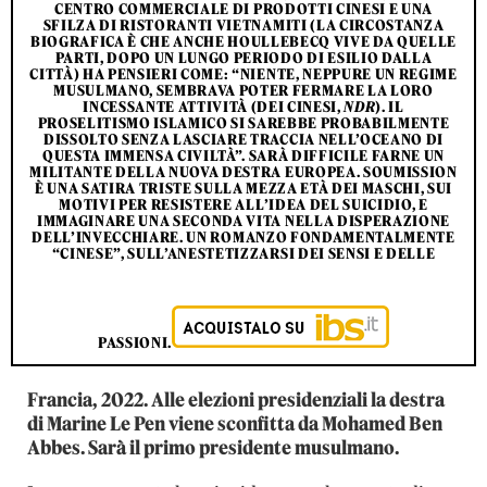
CENTRO COMMERCIALE DI PRODOTTI CINESI E UNA
SFILZA DI RISTORANTI VIETNAMITI (LA CIRCOSTANZA
BIOGRAFICA È CHE ANCHE HOULLEBECQ VIVE DA QUELLE
PARTI, DOPO UN LUNGO PERIODO DI ESILIO DALLA
CITTÀ) HA PENSIERI COME: “NIENTE, NEPPURE UN REGIME
MUSULMANO, SEMBRAVA POTER FERMARE LA LORO
INCESSANTE ATTIVITÀ (DEI CINESI,
NDR
). IL
PROSELITISMO ISLAMICO SI SAREBBE PROBABILMENTE
DISSOLTO SENZA LASCIARE TRACCIA NELL’OCEANO DI
QUESTA IMMENSA CIVILTÀ”. SARÀ DIFFICILE FARNE UN
MILITANTE DELLA NUOVA DESTRA EUROPEA. SOUMISSION
È UNA SATIRA TRISTE SULLA MEZZA ETÀ DEI MASCHI, SUI
MOTIVI PER RESISTERE ALL’IDEA DEL SUICIDIO, E
IMMAGINARE UNA SECONDA VITA NELLA DISPERAZIONE
DELL’INVECCHIARE. UN ROMANZO FONDAMENTALMENTE
“CINESE”, SULL’ANESTETIZZARSI DEI SENSI E DELLE
PASSIONI.
Francia, 2022. Alle elezioni presidenziali la destra
di Marine Le Pen viene sconfitta da Mohamed Ben
Abbes. Sarà il primo presidente musulmano.