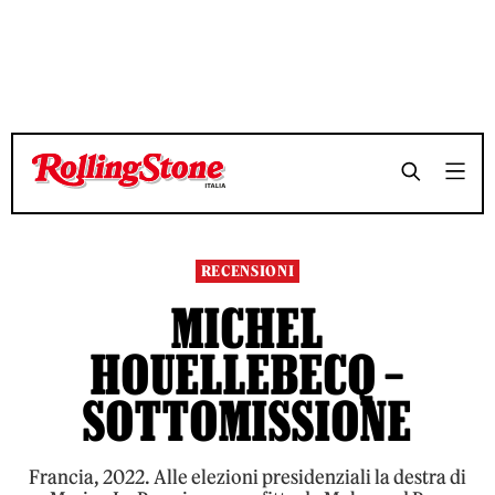
TEMPO DI LETTURA 11 MINUTI
TEMPO DI LETTURA 11 MINUTI
SHARE
SHARE
RECENSIONI
MICHEL
HOUELLEBECQ –
SOTTOMISSIONE
Francia, 2022. Alle elezioni presidenziali la destra di