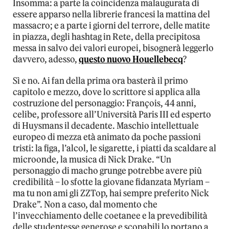
Insomma: a parte la coincidenza malaugurata di
essere apparso nella librerie francesi la mattina del
massacro; e a parte i giorni del terrore, delle matite
in piazza, degli hashtag in Rete, della precipitosa
messa in salvo dei valori europei, bisognerà leggerlo
davvero, adesso,
questo nuovo Houellebecq
?
Sì e no. Ai fan della prima ora basterà il primo
capitolo e mezzo, dove lo scrittore si applica alla
costruzione del personaggio: François, 44 anni,
celibe, professore all’Università Paris III ed esperto
di Huysmans il decadente. Maschio intellettuale
europeo di mezza età animato da poche passioni
tristi: la figa, l’alcol, le sigarette, i piatti da scaldare al
microonde, la musica di Nick Drake. “Un
personaggio di macho grunge potrebbe avere più
credibilità – lo sfotte la giovane fidanzata Myriam –
ma tu non ami gli ZZTop, hai sempre preferito Nick
Drake”. Non a caso, dal momento che
l’invecchiamento delle coetanee e la prevedibilità
delle studentesse generose e scopabili lo portano a