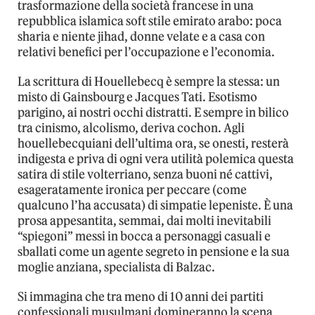
trasformazione della società francese in una
repubblica islamica soft stile emirato arabo: poca
sharia e niente jihad, donne velate e a casa con
relativi benefici per l’occupazione e l’economia.
La scrittura di Houellebecq è sempre la stessa: un
misto di Gainsbourg e Jacques Tati. Esotismo
parigino, ai nostri occhi distratti. E sempre in bilico
tra cinismo, alcolismo, deriva cochon. Agli
houellebecquiani dell’ultima ora, se onesti, resterà
indigesta e priva di ogni vera utilità polemica questa
satira di stile volterriano, senza buoni né cattivi,
esageratamente ironica per peccare (come
qualcuno l’ha accusata) di simpatie lepeniste. È una
prosa appesantita, semmai, dai molti inevitabili
“spiegoni” messi in bocca a personaggi casuali e
sballati come un agente segreto in pensione e la sua
moglie anziana, specialista di Balzac.
Si immagina che tra meno di 10 anni dei partiti
confessionali musulmani domineranno la scena