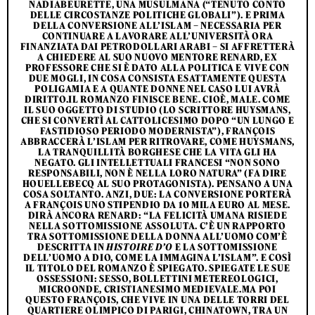
NADIABEURETTE, UNA MUSULMANA (“TENUTO CONTO
DELLE CIRCOSTANZE POLITICHE GLOBALI”). E PRIMA
DELLA CONVERSIONE ALL’ISLAM – NECESSARIA PER
CONTINUARE A LAVORARE ALL’UNIVERSITÀ ORA
FINANZIATA DAI PETRODOLLARI ARABI – SI AFFRETTERÀ
A CHIEDERE AL SUO NUOVO MENTORE RENARD, EX
PROFESSORE CHE SI È DATO ALLA POLITICA E VIVE CON
DUE MOGLI, IN COSA CONSISTA ESATTAMENTE QUESTA
POLIGAMIA E A QUANTE DONNE NEL CASO LUI AVRÀ
DIRITTO.IL ROMANZO FINISCE BENE. CIOÈ, MALE. COME
IL SUO OGGETTO DI STUDIO (LO SCRITTORE HUYSMANS,
CHE SI CONVERTÌ AL CATTOLICESIMO DOPO “UN LUNGO E
FASTIDIOSO PERIODO MODERNISTA”), FRANÇOIS
ABBRACCERÀ L’ISLAM PER RITROVARE, COME HUYSMANS,
LA TRANQUILLITÀ BORGHESE CHE LA VITA GLI HA
NEGATO. GLI INTELLETTUALI FRANCESI “NON SONO
RESPONSABILI, NON È NELLA LORO NATURA” (FA DIRE
HOUELLEBECQ AL SUO PROTAGONISTA). PENSANO A UNA
COSA SOLTANTO. ANZI, DUE: LA CONVERSIONE PORTERÀ
A FRANÇOIS UNO STIPENDIO DA 10 MILA EURO AL MESE.
DIRÀ ANCORA RENARD: “LA FELICITÀ UMANA RISIEDE
NELLA SOTTOMISSIONE ASSOLUTA. C’È UN RAPPORTO
TRA SOTTOMISSIONE DELLA DONNA ALL’UOMO COM’È
DESCRITTA IN
HISTOIRE D’O
E LA SOTTOMISSIONE
DELL’UOMO A DIO, COME LA IMMAGINA L’ISLAM”. E COSÌ
IL TITOLO DEL ROMANZO È SPIEGATO. SPIEGATE LE SUE
OSSESSIONI: SESSO, BOLLETTINI METEREOLOGICI,
MICROONDE, CRISTIANESIMO MEDIEVALE.MA POI
QUESTO FRANÇOIS, CHE VIVE IN UNA DELLE TORRI DEL
QUARTIERE OLIMPICO DI PARIGI, CHINATOWN, TRA UN