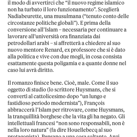
il modo di avvertirci che “il nuovo regime islamico
non ha turbato il loro funzionamento”. Sceglierà
Nadiabeurette, una musulmana (“tenuto conto delle
circostanze politiche globali”). E prima della
conversione all’Islam – necessaria per continuare a
lavorare all’università ora finanziata dai
petrodollari arabi – si affretterà a chiedere al suo
nuovo mentore Renard, ex professore che si è dato
alla politica e vive con due mogli, in cosa consista
esattamente questa poligamia e a quante donne nel
caso lui avrà diritto.
Il romanzo finisce bene. Cioè, male. Come il suo
oggetto di studio (lo scrittore Huysmans, che si
convertì al cattolicesimo dopo “un lungo e
fastidioso periodo modernista”), François
abbraccerà l’Islam per ritrovare, come Huysmans,
la tranquillità borghese che la vita gli ha negato. Gli
intellettuali francesi “non sono responsabili, non è
nella loro natura” (fa dire Houellebecq al suo
protagonista). Pensano a una cosa soltanto. Anzi,