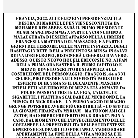
FRANCIA, 2022. ALLE ELEZIONI PRESIDENZIALI LA
DESTRA DI MARINE LE PEN VIENE SCONFITTA DA
MOHAMED BEN ABBES. SARÀ IL PRIMO PRESIDENTE
MUSULMANO.
INSOMMA: A PARTE LA COINCIDENZA
MALAUGURATA DI ESSERE APPARSO NELLA LIBRERIE
FRANCESI LA MATTINA DEL MASSACRO; E A PARTE I
GIORNI DEL TERRORE, DELLE MATITE IN PIAZZA, DEGLI
HASHTAG IN RETE, DELLA PRECIPITOSA MESSA IN SALVO
DEI VALORI EUROPEI, BISOGNERÀ LEGGERLO DAVVERO,
ADESSO,
QUESTO NUOVO HOUELLEBECQ
?SÌ E NO. AI FAN
DELLA PRIMA ORA BASTERÀ IL PRIMO CAPITOLO E
MEZZO, DOVE LO SCRITTORE SI APPLICA ALLA
COSTRUZIONE DEL PERSONAGGIO: FRANÇOIS, 44 ANNI,
CELIBE, PROFESSORE ALL’UNIVERSITÀ PARIS III ED
ESPERTO DI HUYSMANS IL DECADENTE. MASCHIO
INTELLETTUALE EUROPEO DI MEZZA ETÀ ANIMATO DA
POCHE PASSIONI TRISTI: LA FIGA, L’ALCOL, LE
SIGARETTE, I PIATTI DA SCALDARE AL MICROONDE, LA
MUSICA DI NICK DRAKE. “UN PERSONAGGIO DI MACHO
GRUNGE POTREBBE AVERE PIÙ CREDIBILITÀ – LO SFOTTE
LA GIOVANE FIDANZATA MYRIAM – MA TU NON AMI GLI
ZZTOP, HAI SEMPRE PREFERITO NICK DRAKE”. NON A
CASO, DAL MOMENTO CHE L’INVECCHIAMENTO DELLE
COETANEE E LA PREVEDIBILITÀ DELLE STUDENTESSE
GENEROSE E SCOPABILI LO PORTANO A VAGHEGGIARE
APERTAMENTE LA FINE DELLA VITA AMOROSA E IL