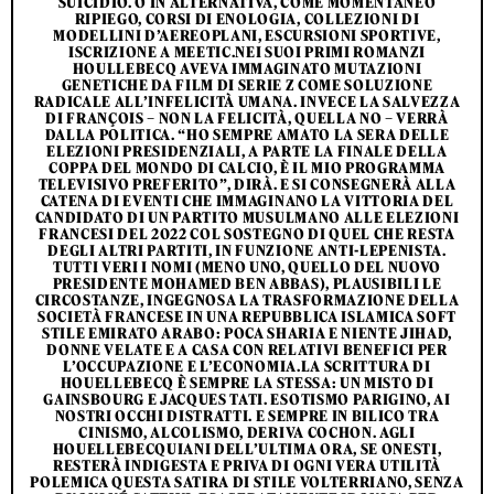
SUICIDIO. O IN ALTERNATIVA, COME MOMENTANEO
RIPIEGO, CORSI DI ENOLOGIA, COLLEZIONI DI
MODELLINI D’AEREOPLANI, ESCURSIONI SPORTIVE,
ISCRIZIONE A MEETIC.NEI SUOI PRIMI ROMANZI
HOULLEBECQ AVEVA IMMAGINATO MUTAZIONI
GENETICHE DA FILM DI SERIE Z COME SOLUZIONE
RADICALE ALL’INFELICITÀ UMANA. INVECE LA SALVEZZA
DI FRANÇOIS – NON LA FELICITÀ, QUELLA NO – VERRÀ
DALLA POLITICA. “HO SEMPRE AMATO LA SERA DELLE
ELEZIONI PRESIDENZIALI, A PARTE LA FINALE DELLA
COPPA DEL MONDO DI CALCIO, È IL MIO PROGRAMMA
TELEVISIVO PREFERITO”, DIRÀ. E SI CONSEGNERÀ ALLA
CATENA DI EVENTI CHE IMMAGINANO LA VITTORIA DEL
CANDIDATO DI UN PARTITO MUSULMANO ALLE ELEZIONI
FRANCESI DEL 2022 COL SOSTEGNO DI QUEL CHE RESTA
DEGLI ALTRI PARTITI, IN FUNZIONE ANTI-LEPENISTA.
TUTTI VERI I NOMI (MENO UNO, QUELLO DEL NUOVO
PRESIDENTE MOHAMED BEN ABBAS), PLAUSIBILI LE
CIRCOSTANZE, INGEGNOSA LA TRASFORMAZIONE DELLA
SOCIETÀ FRANCESE IN UNA REPUBBLICA ISLAMICA SOFT
STILE EMIRATO ARABO: POCA SHARIA E NIENTE JIHAD,
DONNE VELATE E A CASA CON RELATIVI BENEFICI PER
L’OCCUPAZIONE E L’ECONOMIA.LA SCRITTURA DI
HOUELLEBECQ È SEMPRE LA STESSA: UN MISTO DI
GAINSBOURG E JACQUES TATI. ESOTISMO PARIGINO, AI
NOSTRI OCCHI DISTRATTI. E SEMPRE IN BILICO TRA
CINISMO, ALCOLISMO, DERIVA COCHON. AGLI
HOUELLEBECQUIANI DELL’ULTIMA ORA, SE ONESTI,
RESTERÀ INDIGESTA E PRIVA DI OGNI VERA UTILITÀ
POLEMICA QUESTA SATIRA DI STILE VOLTERRIANO, SENZA