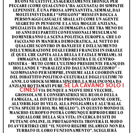
BUONI NÉ CATTIVI, ESAGERATAMENTE IRONICA PER
PECCARE (COME QUALCUNO L’HA ACCUSATA) DI SIMPATIE
LEPENISTE. È UNA PROSA APPESANTITA, SEMMAI, DAI
MOLTI INEVITABILI “SPIEGONI” MESSI IN BOCCA A
PERSONAGGI CASUALI E SBALLATI COME UN AGENTE
SEGRETO IN PENSIONE E LA SUA MOGLIE ANZIANA,
SPECIALISTA DI BALZAC.SI IMMAGINA CHE TRA MENO DI
10 ANNI DEI PARTITI CONFESSIONALI MUSULMANI
DOMINERANNO LA SCENA POLITICA EUROPEA. CHE LO
FACCIANO IN MANIERA DEMOCRATICA, AL NETTO DI
QUALCHE SCONTRO IN BANLIEUE E DELL’AUMENTO
DELL’EMIGRAZIONE DEGLI EBREI FRANCESI IN ISRAELE
(È QUEL CHE CAPITA ALLA BELLA E FATALE MYRIAM). SI
IMMAGINA CHE IL CENTRO-DESTRA E IL CENTRO-
SINISTRA – MUTO COME L’ULTIMO PRESIDENTE FRANÇOIS
HOLLANDE E “PARALIZZATO DALL’ANTIRAZZISMO” –
SCOMPAIANO PER SEMPRE, INSIEME ALLE COORDINATE
DEL DIBATTITO POLITICO-CULTURALE DEGLI ULTIMI 70
ANNI. LO SHOCK SEMBRA SINCERO, LA MALINCONIA DA
SE LA CAVANO SOLO I
ANZIANI ROTTAMATI PURE.
CINESI
VIA DUNQUE A NUOVE IDEE VECCHIE,
GROSSOLANE E CONSERVATRICI SUL RUOLO DELLA
FAMIGLIA, AL DIVIETO DI PROVOCANTI GONNE CORTE,
ALL’OBBLIGO DI VELO, ALLA POLIGAMIA E ALL’HALAL
(“UNA SPECIE DI BIO, MA MEGLIO”). IN QUESTO MONDO IL
MASCHIO EUROPEO POTRÀ COMUNQUE RIPRODURRE LO
SQUALLORE DELLA SUA VITA: IN CERCA DI SITI DI
PUTTANE ONLINE, IL PROTAGONISTA TROVERÀ IL MODO
DI AVVERTIRCI CHE “IL NUOVO REGIME ISLAMICO NON HA
TURBATO IL LORO FUNZIONAMENTO”. SCEGLIERÀ