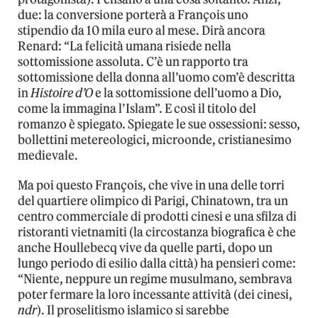
due: la conversione porterà a François uno
stipendio da 10 mila euro al mese. Dirà ancora
Renard: “La felicità umana risiede nella
sottomissione assoluta. C’è un rapporto tra
sottomissione della donna all’uomo com’è descritta
in
Histoire d’O
e la sottomissione dell’uomo a Dio,
come la immagina l’Islam”. E così il titolo del
romanzo è spiegato. Spiegate le sue ossessioni: sesso,
bollettini metereologici, microonde, cristianesimo
medievale.
Ma poi questo François, che vive in una delle torri
del quartiere olimpico di Parigi, Chinatown, tra un
centro commerciale di prodotti cinesi e una sfilza di
ristoranti vietnamiti (la circostanza biografica è che
anche Houllebecq vive da quelle parti, dopo un
lungo periodo di esilio dalla città) ha pensieri come:
“Niente, neppure un regime musulmano, sembrava
poter fermare la loro incessante attività (dei cinesi,
ndr
). Il proselitismo islamico si sarebbe