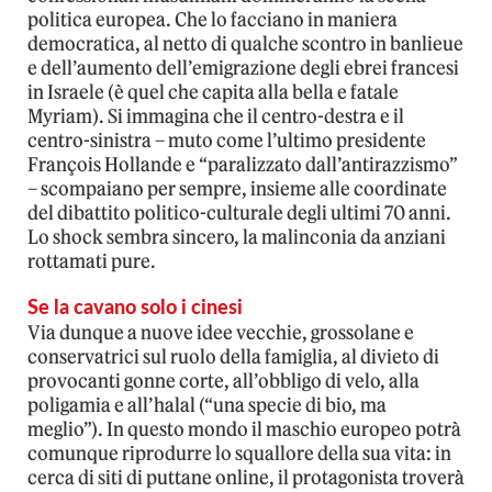
politica europea. Che lo facciano in maniera
democratica, al netto di qualche scontro in banlieue
e dell’aumento dell’emigrazione degli ebrei francesi
in Israele (è quel che capita alla bella e fatale
Myriam). Si immagina che il centro-destra e il
centro-sinistra – muto come l’ultimo presidente
François Hollande e “paralizzato dall’antirazzismo”
– scompaiano per sempre, insieme alle coordinate
del dibattito politico-culturale degli ultimi 70 anni.
Lo shock sembra sincero, la malinconia da anziani
rottamati pure.
Se la cavano solo i cinesi
Via dunque a nuove idee vecchie, grossolane e
conservatrici sul ruolo della famiglia, al divieto di
provocanti gonne corte, all’obbligo di velo, alla
poligamia e all’halal (“una specie di bio, ma
meglio”). In questo mondo il maschio europeo potrà
comunque riprodurre lo squallore della sua vita: in
cerca di siti di puttane online, il protagonista troverà