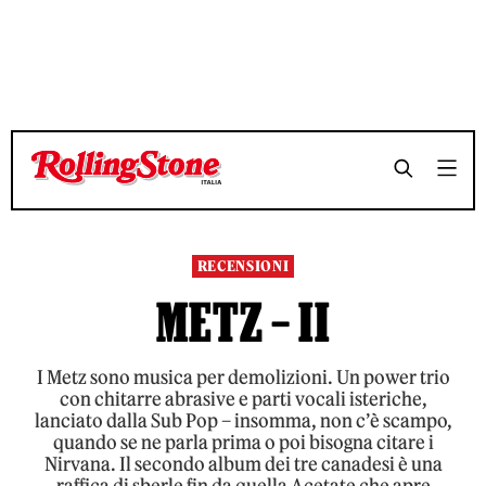
TEMPO DI LETTURA 4 MINUTI
TEMPO DI LETTURA 4 MINUTI
SHARE
SHARE
RECENSIONI
METZ – II
I Metz sono musica per demolizioni. Un power trio
con chitarre abrasive e parti vocali isteriche,
lanciato dalla Sub Pop – insomma, non c’è scampo,
quando se ne parla prima o poi bisogna citare i
Nirvana. Il secondo album dei tre canadesi è una