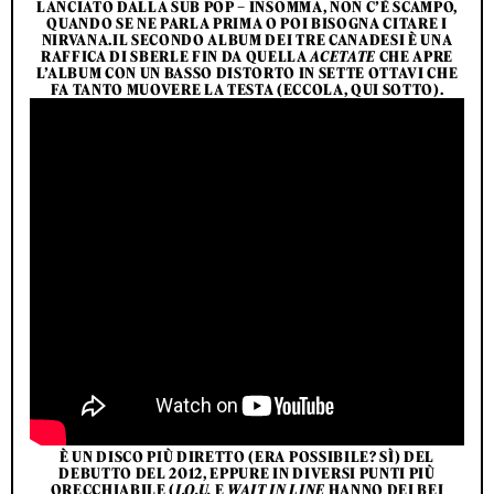
LANCIATO DALLA SUB POP – INSOMMA, NON C’È SCAMPO,
QUANDO SE NE PARLA PRIMA O POI BISOGNA CITARE I
NIRVANA.IL SECONDO ALBUM DEI TRE CANADESI È UNA
RAFFICA DI SBERLE FIN DA QUELLA
ACETATE
CHE APRE
L’ALBUM CON UN BASSO DISTORTO IN SETTE OTTAVI CHE
FA TANTO MUOVERE LA TESTA (ECCOLA, QUI SOTTO).
È UN DISCO PIÙ DIRETTO (ERA POSSIBILE? SÌ) DEL
DEBUTTO DEL 2012, EPPURE IN DIVERSI PUNTI PIÙ
ORECCHIABILE (
I.O.U.
E
WAIT IN LINE
HANNO DEI BEI