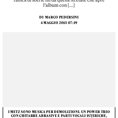
raffica di sberle fin da quella Acetate che apre
l’album con […]
DI
MARCO PEDERSINI
4 MAGGIO 2015 07:19
I METZ SONO MUSICA PER DEMOLIZIONI. UN POWER TRIO
CON CHITARRE ABRASIVE E PARTI VOCALI ISTERICHE,