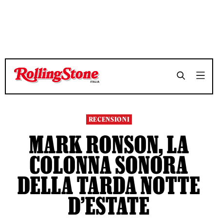
TEMPO DI LETTURA 3 MINUTI
TEMPO DI LETTURA 3 MINUTI
SHARE
SHARE
RECENSIONI
MARK RONSON, LA
COLONNA SONORA
DELLA TARDA NOTTE
D’ESTATE