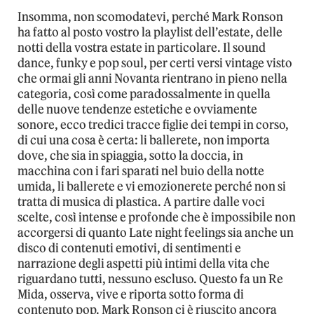
Insomma, non scomodatevi, perché Mark Ronson
ha fatto al posto vostro la playlist dell’estate, delle
notti della vostra estate in particolare. Il sound
dance, funky e pop soul, per certi versi vintage visto
che ormai gli anni Novanta rientrano in pieno nella
categoria, così come paradossalmente in quella
delle nuove tendenze estetiche e ovviamente
sonore, ecco tredici tracce figlie dei tempi in corso,
di cui una cosa è certa: li ballerete, non importa
dove, che sia in spiaggia, sotto la doccia, in
macchina con i fari sparati nel buio della notte
umida, li ballerete e vi emozionerete perché non si
tratta di musica di plastica. A partire dalle voci
scelte, così intense e profonde che è impossibile non
accorgersi di quanto Late night feelings sia anche un
disco di contenuti emotivi, di sentimenti e
narrazione degli aspetti più intimi della vita che
riguardano tutti, nessuno escluso. Questo fa un Re
Mida, osserva, vive e riporta sotto forma di
contenuto pop. Mark Ronson ci è riuscito ancora