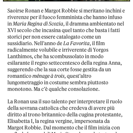
Saoirse Ronan e Margot Robbie si meritano inchini e
riverenze per il fuoco femminista che hanno infuso
in
Maria Regina di Scozia
, il dramma ambientato nel
XVI secolo che incasina quel tanto che basta i fatti
storici per non essere catalogato come un
sussidiario. Nell’anno de
La Favorita
, il film
radicalmente volubile e irriverente di Yorgos
Lanthimos, che ha scombussolato in modo
esilarante il regno settecentesco della regina Anna,
suggerendo che la sua corte fosse gestita da un
romantico
ménage à trois
, quest’altro
lungometraggio in costume sembra piuttosto
monotono. Ma c’è qualche consolazione.
La Ronan usa il suo talento per interpretare il ruolo
della sovrana cattolica che credeva di avere più
diritto al trono britannico della cugina protestante,
Elisabetta I, la regina vergine, impersonata da
Margot Robbie. Dal momento che il film inizia con