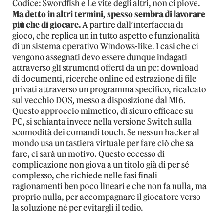
Codice: Swordfish e Le vite degli altri, non ci piove.
Ma detto in altri termini, spesso sembra di lavorare
più che di giocare.
A partire dall’interfaccia di
gioco, che replica un in tutto aspetto e funzionalità
di un sistema operativo Windows-like. I casi che ci
vengono assegnati devo essere dunque indagati
attraverso gli strumenti offerti da un pc: download
di documenti, ricerche online ed estrazione di file
privati attraverso un programma specifico, ricalcato
sul vecchio DOS, messo a disposizione dal MI6.
Questo approccio mimetico, di sicuro efficace su
PC, si schianta invece nella versione Switch sulla
scomodità dei comandi touch. Se nessun hacker al
mondo usa un tastiera virtuale per fare ciò che sa
fare, ci sarà un motivo. Questo eccesso di
complicazione non giova a un titolo già di per sé
complesso, che richiede nelle fasi finali
ragionamenti ben poco lineari e che non fa nulla, ma
proprio nulla, per accompagnare il giocatore verso
la soluzione né per evitargli il tedio.