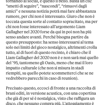
tornando ai social, è questo il bello. Basta un clic
“smetti di seguire”, “nascondi”, “rimuovi dagli
amici” e nessuna notizia potrà mai fare abbastanza
rumore, per chi non è interessato. Giuro che non è
toccata questa sorte al contatto sopracitato, ma per
chi non fosse interessato all’argomento Liam
Gallagher nel 2020 forse da qui in poi non ha più
senso andare avanti. Perché bisogna partire da
questo presupposto: ha senso interessarsi al tema
solo nei limiti del gioco nostalgico, altrimenti crolla
tutto, al di fuori di questo recinto, è chiaro che il
Liam Gallagher del 2020 non è e non sarà mai quello
del ’95, tantomeno gli Oasis, meno che mai il loro
impatto culturale (che non si misura in stadi
riempiti, su quello potete scommetterci che se ne
vedrebbero parecchi in caso di reunion).
Precisato questo, eccoci di fronte a una raccolta di
brani editi, in versione acustica, con una copertina
che già di per sé è nostalgica, visto che raffigura un
disco, che nessuno compra più. L’atteggiamento è