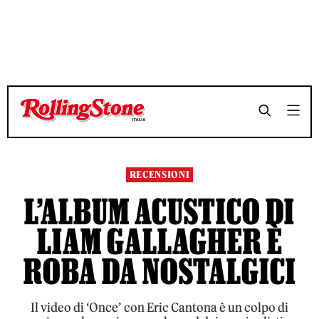
TEMPO DI LETTURA 4 MINUTI
TEMPO DI LETTURA 4 MINUTI
SHARE
SHARE
RECENSIONI
L’ALBUM ACUSTICO DI
LIAM GALLAGHER È
ROBA DA NOSTALGICI
Il video di ‘Once’ con Eric Cantona è un colpo di