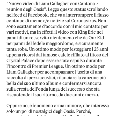
“Nuovo video di Liam Gallagher con Cantona >
reunion degli Oasis”. Leggo questo status scrollando
nel feed di Facebook, che va a interrompere il flusso
continuo di meme e/o notizie sul Coronavirus. Non
sono esattamente d’accordo con il mio contatto per
vari motivi, ma in effetti il video con King Eric nei
panni di un re, servito nientemeno che da Our Kid
nei panni del fedele maggiordomo, è sicuramente
tanta roba. Un ottimo modo per festeggiare i 25 anni
appena ricorsi dal famoso calcio rifilato al tifoso del
Crystal Palace dopo essere stato espulso durante
l’incontro di Premier League. Un ottimo modo per
Liam Gallagher per accompagnare l’uscita di una
raccolta di pezzi acustici, rilanciare la canzone più
bella del suo ultimo album e confermarsi ancora
sulla cresta dell’onda lunga del successo che sta
riscuotendo il suo ritorno, da due anni e mezzo.
Oppure no, è fenomeno ormai minore, che interessa
solo un po’ di nostalgici degli Oasis. Perché,