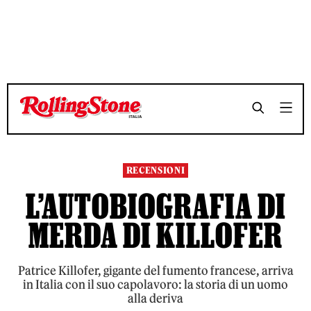
TEMPO DI LETTURA 3 MINUTI
TEMPO DI LETTURA 3 MINUTI
SHARE
SHARE
RECENSIONI
L’AUTOBIOGRAFIA DI
MERDA DI KILLOFER
Patrice Killofer, gigante del fumento francese, arriva
in Italia con il suo capolavoro: la storia di un uomo
alla deriva