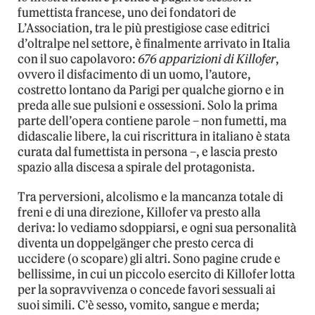
fumettista francese, uno dei fondatori de
L’Association, tra le più prestigiose case editrici
d’oltralpe nel settore, è finalmente arrivato in Italia
con il suo capolavoro:
676 apparizioni di Killofer
,
ovvero il disfacimento di un uomo, l’autore,
costretto lontano da Parigi per qualche giorno e in
preda alle sue pulsioni e ossessioni. Solo la prima
parte dell’opera contiene parole – non fumetti, ma
didascalie libere, la cui riscrittura in italiano è stata
curata dal fumettista in persona –, e lascia presto
spazio alla discesa a spirale del protagonista.
Tra perversioni, alcolismo e la mancanza totale di
freni e di una direzione, Killofer va presto alla
deriva: lo vediamo sdoppiarsi, e ogni sua personalità
diventa un doppelgänger che presto cerca di
uccidere (o scopare) gli altri. Sono pagine crude e
bellissime, in cui un piccolo esercito di Killofer lotta
per la sopravvivenza o concede favori sessuali ai
suoi simili. C’è sesso, vomito, sangue e merda;