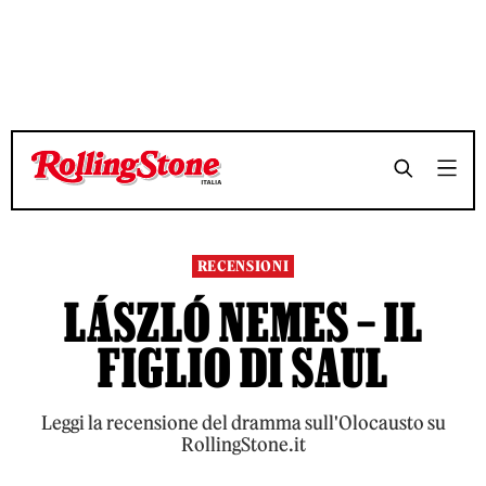
TEMPO DI LETTURA 4 MINUTI
TEMPO DI LETTURA 4 MINUTI
SHARE
SHARE
RECENSIONI
LÁSZLÓ NEMES – IL
FIGLIO DI SAUL
Leggi la recensione del dramma sull'Olocausto su
RollingStone.it