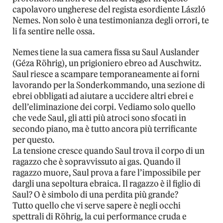
capolavoro ungherese del regista esordiente László
Nemes. Non solo è una testimonianza degli orrori, te
li fa sentire nelle ossa.
Nemes tiene la sua camera fissa su Saul Auslander
(Géza Röhrig), un prigioniero ebreo ad Auschwitz.
Saul riesce a scampare temporaneamente ai forni
lavorando per la Sonderkommando, una sezione di
ebrei obbligati ad aiutare a uccidere altri ebrei e
dell’eliminazione dei corpi. Vediamo solo quello
che vede Saul, gli atti più atroci sono sfocati in
secondo piano, ma è tutto ancora più terrificante
per questo.
La tensione cresce quando Saul trova il corpo di un
ragazzo che è sopravvissuto ai gas. Quando il
ragazzo muore, Saul prova a fare l’impossibile per
dargli una sepoltura ebraica. Il ragazzo è il figlio di
Saul? O è simbolo di una perdita più grande?
Tutto quello che vi serve sapere è negli occhi
spettrali di Röhrig, la cui performance cruda e