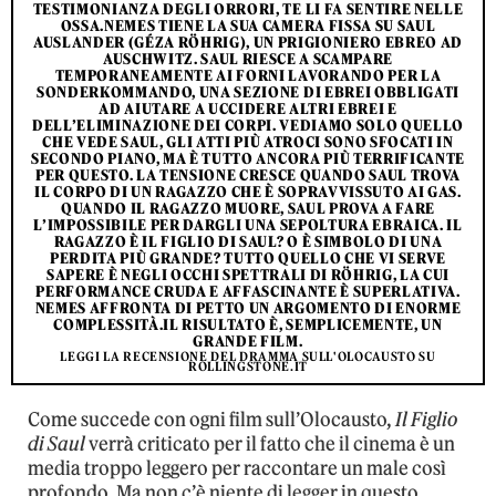
TESTIMONIANZA DEGLI ORRORI, TE LI FA SENTIRE NELLE
OSSA.NEMES TIENE LA SUA CAMERA FISSA SU SAUL
AUSLANDER (GÉZA RÖHRIG), UN PRIGIONIERO EBREO AD
AUSCHWITZ. SAUL RIESCE A SCAMPARE
TEMPORANEAMENTE AI FORNI LAVORANDO PER LA
SONDERKOMMANDO, UNA SEZIONE DI EBREI OBBLIGATI
AD AIUTARE A UCCIDERE ALTRI EBREI E
DELL’ELIMINAZIONE DEI CORPI. VEDIAMO SOLO QUELLO
CHE VEDE SAUL, GLI ATTI PIÙ ATROCI SONO SFOCATI IN
SECONDO PIANO, MA È TUTTO ANCORA PIÙ TERRIFICANTE
PER QUESTO. LA TENSIONE CRESCE QUANDO SAUL TROVA
IL CORPO DI UN RAGAZZO CHE È SOPRAVVISSUTO AI GAS.
QUANDO IL RAGAZZO MUORE, SAUL PROVA A FARE
L’IMPOSSIBILE PER DARGLI UNA SEPOLTURA EBRAICA. IL
RAGAZZO È IL FIGLIO DI SAUL? O È SIMBOLO DI UNA
PERDITA PIÙ GRANDE? TUTTO QUELLO CHE VI SERVE
SAPERE È NEGLI OCCHI SPETTRALI DI RÖHRIG, LA CUI
PERFORMANCE CRUDA E AFFASCINANTE È SUPERLATIVA.
NEMES AFFRONTA DI PETTO UN ARGOMENTO DI ENORME
COMPLESSITÀ.IL RISULTATO È, SEMPLICEMENTE, UN
GRANDE FILM.
LEGGI LA RECENSIONE DEL DRAMMA SULL'OLOCAUSTO SU
ROLLINGSTONE.IT
Come succede con ogni film sull’Olocausto,
Il Figlio
di Saul
verrà criticato per il fatto che il cinema è un
media troppo leggero per raccontare un male così
profondo. Ma non c’è niente di legger in questo