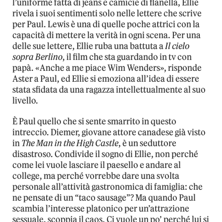
l’uniforme fatta di jeans e camicie di flanella, Ellie
rivela i suoi sentimenti solo nelle lettere che scrive
per Paul. Lewis è una di quelle poche attrici con la
capacità di mettere la verità in ogni scena. Per una
delle sue lettere, Ellie ruba una battuta a
Il cielo
sopra Berlino
, il film che sta guardando in tv con
papà. «Anche a me piace Wim Wenders», risponde
Aster a Paul, ed Ellie si emoziona all’idea di essere
stata sfidata da una ragazza intellettualmente al suo
livello.
È Paul quello che si sente smarrito in questo
intreccio. Diemer, giovane attore canadese già visto
in
The Man in the High Castle
, è un seduttore
disastroso. Condivide il sogno di Ellie, non perché
come lei vuole lasciare il paesello e andare al
college, ma perché vorrebbe dare una svolta
personale all’attività gastronomica di famiglia: che
ne pensate di un “taco sausage”? Ma quando Paul
scambia l’interesse platonico per un’attrazione
sessuale, scoppia il caos. Ci vuole un po’ perché lui si