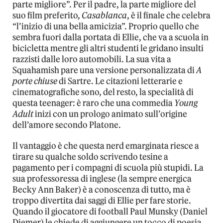
parte migliore”. Per il padre, la parte migliore del
suo film preferito,
Casablanca
, è il finale che celebra
“l’inizio di una bella amicizia”. Proprio quello che
sembra fuori dalla portata di Ellie, che va a scuola in
bicicletta mentre gli altri studenti le gridano insulti
razzisti dalle loro automobili. La sua vita a
Squahamish pare una versione personalizzata di
A
porte chiuse
di Sartre. Le citazioni letterarie e
cinematografiche sono, del resto, la specialità di
questa teenager: è raro che una commedia
Young
Adult
inizi con un prologo animato sull’origine
dell’amore secondo Platone.
Il vantaggio è che questa nerd emarginata riesce a
tirare su qualche soldo scrivendo tesine a
pagamento per i compagni di scuola più stupidi. La
sua professoressa di inglese (la sempre energica
Becky Ann Baker) è a conoscenza di tutto, ma è
troppo divertita dai saggi di Ellie per fare storie.
Quando il giocatore di football Paul Munsky (Daniel
Diemer) le chiede di aggiungere un tocco di poesia