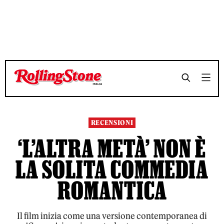
TEMPO DI LETTURA 7 MINUTI
TEMPO DI LETTURA 7 MINUTI
SHARE
SHARE
RECENSIONI
‘L’ALTRA METÀ’ NON È
LA SOLITA COMMEDIA
ROMANTICA
Il film inizia come una versione contemporanea di