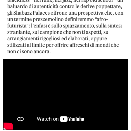
blackness – nel funk, nel jazz, nel rap old school – un
baluardo di autenticità contro le derive poppettare,
gli Shabazz Palaces offrono una prospettiva che, con
un termine prezzemolino definiremmo “afro-
futurista”: l’enfasi è sullo spiazzamento, sulla sintesi
straniante, sul campione che non ti aspetti, su
arrangiamenti rigogliosi ed elaborati, oppure
stilizzati al limite per offrire affreschi di mondi che
non ci sono ancora.