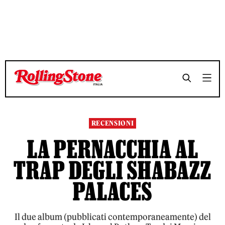
TEMPO DI LETTURA 3 MINUTI
TEMPO DI LETTURA 3 MINUTI
SHARE
SHARE
RECENSIONI
LA PERNACCHIA AL
TRAP DEGLI SHABAZZ
PALACES
Il due album (pubblicati contemporaneamente) del