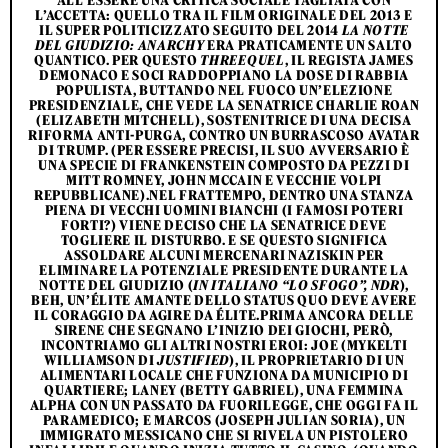
ALL’ESSERE UNA CRITICA SOCIALE TAGLIATA CON
L’ACCETTA: QUELLO TRA IL FILM ORIGINALE DEL 2013 E
IL SUPER POLITICIZZATO SEGUITO DEL 2014
LA NOTTE
DEL GIUDIZIO: ANARCHY
ERA PRATICAMENTE UN SALTO
QUANTICO. PER QUESTO
THREEQUEL
, IL REGISTA JAMES
DEMONACO E SOCI RADDOPPIANO LA DOSE DI RABBIA
POPULISTA, BUTTANDO NEL FUOCO UN’ELEZIONE
PRESIDENZIALE, CHE VEDE LA SENATRICE CHARLIE ROAN
(ELIZABETH MITCHELL), SOSTENITRICE DI UNA DECISA
RIFORMA ANTI-PURGA, CONTRO UN BURRASCOSO AVATAR
DI TRUMP. (PER ESSERE PRECISI, IL SUO AVVERSARIO È
UNA SPECIE DI FRANKENSTEIN COMPOSTO DA PEZZI DI
MITT ROMNEY, JOHN MCCAIN E VECCHIE VOLPI
REPUBBLICANE).NEL FRATTEMPO, DENTRO UNA STANZA
PIENA DI VECCHI UOMINI BIANCHI (I FAMOSI POTERI
FORTI?) VIENE DECISO CHE LA SENATRICE DEVE
TOGLIERE IL DISTURBO. E SE QUESTO SIGNIFICA
ASSOLDARE ALCUNI MERCENARI NAZISKIN PER
ELIMINARE LA POTENZIALE PRESIDENTE DURANTE LA
NOTTE DEL GIUDIZIO (
IN ITALIANO “LO SFOGO”, NDR
),
BEH, UN’ÉLITE AMANTE DELLO STATUS QUO DEVE AVERE
IL CORAGGIO DA AGIRE DA ÉLITE.PRIMA ANCORA DELLE
SIRENE CHE SEGNANO L’INIZIO DEI GIOCHI, PERÒ,
INCONTRIAMO GLI ALTRI NOSTRI EROI: JOE (MYKELTI
WILLIAMSON DI
JUSTIFIED
), IL PROPRIETARIO DI UN
ALIMENTARI LOCALE CHE FUNZIONA DA MUNICIPIO DI
QUARTIERE; LANEY (BETTY GABRIEL), UNA FEMMINA
ALPHA CON UN PASSATO DA FUORILEGGE, CHE OGGI FA IL
PARAMEDICO; E MARCOS (JOSEPH JULIAN SORIA), UN
IMMIGRATO MESSICANO CHE SI RIVELA UN PISTOLERO