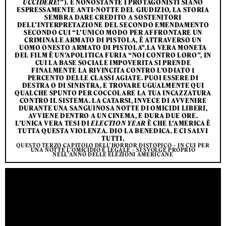
UCCIDERE
!”). E NONOSTANTE I PROTAGONISTI SIANO
ESPRESSAMENTE ANTI-NOTTE DEL GIUDIZIO, LA STORIA
SEMBRA DARE CREDITO A SOSTENITORI
DELL’INTERPRETAZIONE DEL SECONDO EMENDAMENTO
SECONDO CUI “L’UNICO MODO PER AFFRONTARE UN
CRIMINALE ARMATO DI PISTOLA, È ATTRAVERSO UN
UOMO ONESTO ARMATO DI PISTOLA”.LA VERA MONETA
DEL FILM È UN’APOLITICA FURIA “NOI CONTRO LORO”, IN
CUI LA BASE SOCIALE IMPOVERITA SI PRENDE
FINALMENTE LA RIVINCITA CONTRO L’ODIATO 1
PERCENTO DELLE CLASSI AGIATE. PUOI ESSERE DI
DESTRA O DI SINISTRA, E TROVARE UGUALMENTE QUI
QUALCHE SPUNTO PER COCCOLARE LA TUA INCAZZATURA
CONTRO IL SISTEMA. LA CATARSI, INVECE DI AVVENIRE
DURANTE UNA SANGUINOSA NOTTE DI OMICIDI LIBERI,
AVVIENE DENTRO A UN CINEMA, E DURA DUE ORE.
L’UNICA VERA TESI DI
ELECTION YEAR
È CHE L’AMERICA È
TUTTA QUESTA VIOLENZA. DIO LA BENEDICA. E CI SALVI
TUTTI.
QUESTO TERZO CAPITOLO DELL'HORROR DISTOPICO – IN CUI PER
UNA NOTTE L'OMICIDIO È LEGALE – SI SVOLGE PROPRIO
NELL'ANNO DELLE ELEZIONI AMERICANE