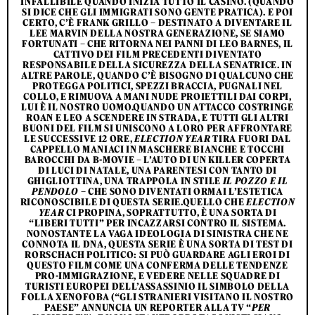
INFALLIBILE QUANDO INIZIA TUTTO IL CASINO. (QUANDO
SI DICE CHE GLI IMMIGRATI SONO GENTE PRATICA). E POI
CERTO, C’È FRANK GRILLO – DESTINATO A DIVENTARE IL
LEE MARVIN DELLA NOSTRA GENERAZIONE, SE SIAMO
FORTUNATI – CHE RITORNA NEI PANNI DI LEO BARNES, IL
CATTIVO DEI FILM PRECEDENTI DIVENTATO
RESPONSABILE DELLA SICUREZZA DELLA SENATRICE. IN
ALTRE PAROLE, QUANDO C’È BISOGNO DI QUALCUNO CHE
PROTEGGA POLITICI, SPEZZI BRACCIA, PUGNALI NEL
COLLO, E RIMUOVA A MANI NUDE PROIETTILI DAI CORPI,
LUI È IL NOSTRO UOMO.QUANDO UN ATTACCO COSTRINGE
ROAN E LEO A SCENDERE IN STRADA, E TUTTI GLI ALTRI
BUONI DEL FILM SI UNISCONO A LORO PER AFFRONTARE
LE SUCCESSIVE 12 ORE,
ELECTION YEAR
TIRA FUORI DAL
CAPPELLO MANIACI IN MASCHERE BIANCHE E TOCCHI
BAROCCHI DA B-MOVIE – L’AUTO DI UN KILLER COPERTA
DI LUCI DI NATALE, UNA PARENTESI CON TANTO DI
GHIGLIOTTINA, UNA TRAPPOLA IN STILE
IL POZZO E IL
PENDOLO
– CHE SONO DIVENTATI ORMAI L’ESTETICA
RICONOSCIBILE DI QUESTA SERIE.QUELLO CHE
ELECTION
YEAR
CI PROPINA, SOPRATTUTTO, È UNA SORTA DI
“LIBERI TUTTI” PER INCAZZARSI CONTRO IL SISTEMA.
NONOSTANTE LA VAGA IDEOLOGIA DI SINISTRA CHE NE
CONNOTA IL DNA, QUESTA SERIE È UNA SORTA DI TEST DI
RORSCHACH POLITICO: SI PUÒ GUARDARE AGLI EROI DI
QUESTO FILM COME UNA CONFERMA DELLE TENDENZE
PRO-IMMIGRAZIONE, E VEDERE NELLE SQUADRE DI
TURISTI EUROPEI DELL’ASSASSINIO IL SIMBOLO DELLA
FOLLA XENOFOBA (“GLI STRANIERI VISITANO IL NOSTRO
PAESE” ANNUNCIA UN REPORTER ALLA TV “
PER