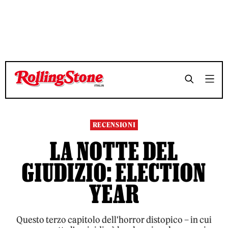
TEMPO DI LETTURA 8 MINUTI
TEMPO DI LETTURA 8 MINUTI
SHARE
SHARE
RECENSIONI
LA NOTTE DEL
GIUDIZIO: ELECTION
YEAR
Questo terzo capitolo dell'horror distopico – in cui