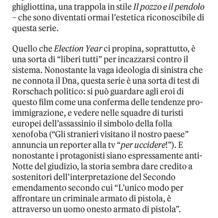
ghigliottina, una trappola in stile
Il pozzo e il pendolo
– che sono diventati ormai l’estetica riconoscibile di
questa serie.
Quello che
Election Year
ci propina, soprattutto, è
una sorta di “liberi tutti” per incazzarsi contro il
sistema. Nonostante la vaga ideologia di sinistra che
ne connota il Dna, questa serie è una sorta di test di
Rorschach politico: si può guardare agli eroi di
questo film come una conferma delle tendenze pro-
immigrazione, e vedere nelle squadre di turisti
europei dell’assassinio il simbolo della folla
xenofoba (“Gli stranieri visitano il nostro paese”
annuncia un reporter alla tv “
per uccidere
!”). E
nonostante i protagonisti siano espressamente anti-
Notte del giudizio, la storia sembra dare credito a
sostenitori dell’interpretazione del Secondo
emendamento secondo cui “L’unico modo per
affrontare un criminale armato di pistola, è
attraverso un uomo onesto armato di pistola”.