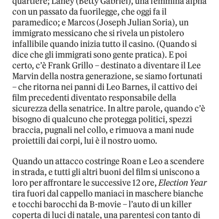
quartiere; Laney (Betty Gabriel), una femmina alpha
con un passato da fuorilegge, che oggi fa il
paramedico; e Marcos (Joseph Julian Soria), un
immigrato messicano che si rivela un pistolero
infallibile quando inizia tutto il casino. (Quando si
dice che gli immigrati sono gente pratica). E poi
certo, c’è Frank Grillo – destinato a diventare il Lee
Marvin della nostra generazione, se siamo fortunati
– che ritorna nei panni di Leo Barnes, il cattivo dei
film precedenti diventato responsabile della
sicurezza della senatrice. In altre parole, quando c’è
bisogno di qualcuno che protegga politici, spezzi
braccia, pugnali nel collo, e rimuova a mani nude
proiettili dai corpi, lui è il nostro uomo.
Quando un attacco costringe Roan e Leo a scendere
in strada, e tutti gli altri buoni del film si uniscono a
loro per affrontare le successive 12 ore,
Election Year
tira fuori dal cappello maniaci in maschere bianche
e tocchi barocchi da B-movie – l’auto di un killer
coperta di luci di natale, una parentesi con tanto di