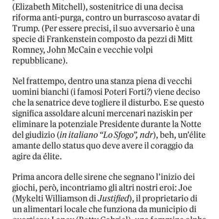
(Elizabeth Mitchell), sostenitrice di una decisa
riforma anti-purga, contro un burrascoso avatar di
Trump. (Per essere precisi, il suo avversario è una
specie di Frankenstein composto da pezzi di Mitt
Romney, John McCain e vecchie volpi
repubblicane).
Nel frattempo, dentro una stanza piena di vecchi
uomini bianchi (i famosi Poteri Forti?) viene deciso
che la senatrice deve togliere il disturbo. E se questo
significa assoldare alcuni mercenari naziskin per
eliminare la potenziale Presidente durante la Notte
del giudizio (
in italiano “Lo Sfogo”, ndr
), beh, un’élite
amante dello status quo deve avere il coraggio da
agire da élite.
Prima ancora delle sirene che segnano l’inizio dei
giochi, però, incontriamo gli altri nostri eroi: Joe
(Mykelti Williamson di
Justified
), il proprietario di
un alimentari locale che funziona da municipio di