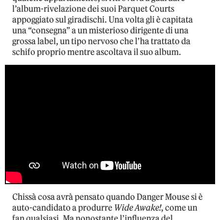
l’album-rivelazione dei suoi Parquet Courts
appoggiato sul giradischi. Una volta gli è capitata
una “consegna” a un misterioso dirigente di una
grossa label, un tipo nervoso che l’ha trattato da
schifo proprio mentre ascoltava il suo album.
Chissà cosa avrà pensato quando Danger Mouse si è
auto-candidato a produrre
Wide Awake!
, come un
fan qualsiasi. Ma nonostante l’influenza del