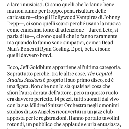
a fare i musicisti. Ci sono quelli che lo fanno bene
ma non fanno per troppo, pena risultare delle
caricature—tipo gli Hollywood Vampires di Johnny
Depp—, ci sono quelli scarsi perché usano la musica
come ennesima fonte di attenzione—Jared Leto, si
parla di te—, ci sono quelli che lo fanno raramente
ma quando lo fanno sono simpatici, come i Dead
Man’s Bones di Ryan Gosling. E poi, beh, ci sono
quelli davvero bravi.
Ecco, Jeff Goldblum appartiene all’ultima categoria.
Soprattutto perché, tra le altre cose,
The Capitol
Studios Sessions
è proprio il suo primo disco, ed è
una figata. Non che non lo sia qualsiasi cosa che
sfiori l’aura dorata dell’attore, però in questo ruolo
era davvero perfetto. 14 pezzi, tutti suonati dal vivo
con la sua Mildred Snitzer Orchestra negli omonimi
studios di Los Angeles riconvertiti in un jazz club
apposta per le registrazioni. Hanno portato tavolini
rotondi, un pubblico che applaude e urla entusiasta,