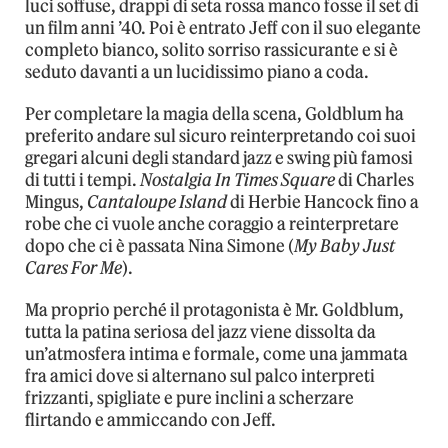
luci soffuse, drappi di seta rossa manco fosse il set di
un film anni ’40. Poi è entrato Jeff con il suo elegante
completo bianco, solito sorriso rassicurante e si è
seduto davanti a un lucidissimo piano a coda.
Per completare la magia della scena, Goldblum ha
preferito andare sul sicuro reinterpretando coi suoi
gregari alcuni degli standard jazz e swing più famosi
di tutti i tempi.
Nostalgia In Times Square
di Charles
Mingus,
Cantaloupe Island
di Herbie Hancock fino a
robe che ci vuole anche coraggio a reinterpretare
dopo che ci è passata Nina Simone (
My Baby Just
Cares For Me
).
Ma proprio perché il protagonista è Mr. Goldblum,
tutta la patina seriosa del jazz viene dissolta da
un’atmosfera intima e formale, come una jammata
fra amici dove si alternano sul palco interpreti
frizzanti, spigliate e pure inclini a scherzare
flirtando e ammiccando con Jeff.