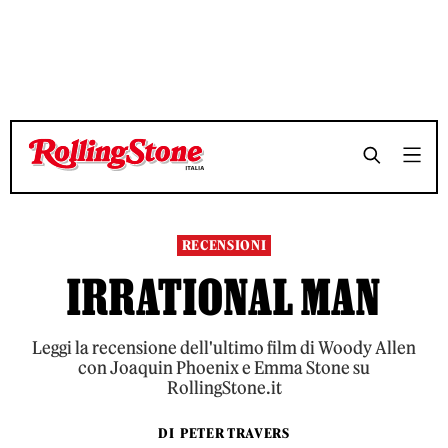
TEMPO DI LETTURA 4 MINUTI
TEMPO DI LETTURA 4 MINUTI
SHARE
SHARE
RECENSIONI
IRRATIONAL MAN
Leggi la recensione dell'ultimo film di Woody Allen
con Joaquin Phoenix e Emma Stone su
RollingStone.it
DI
PETER TRAVERS