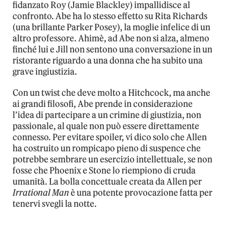
fidanzato Roy (Jamie Blackley) impallidisce al
confronto. Abe ha lo stesso effetto su Rita Richards
(una brillante Parker Posey), la moglie infelice di un
altro professore. Ahimè, ad Abe non si alza, almeno
finché lui e Jill non sentono una conversazione in un
ristorante riguardo a una donna che ha subito una
grave ingiustizia.
Con un twist che deve molto a Hitchcock, ma anche
ai grandi filosofi, Abe prende in considerazione
l’idea di partecipare a un crimine di giustizia, non
passionale, al quale non può essere direttamente
connesso. Per evitare spoiler, vi dico solo che Allen
ha costruito un rompicapo pieno di suspence che
potrebbe sembrare un esercizio intellettuale, se non
fosse che Phoenix e Stone lo riempiono di cruda
umanità. La bolla concettuale creata da Allen per
Irrational Man
è una potente provocazione fatta per
tenervi svegli la notte.