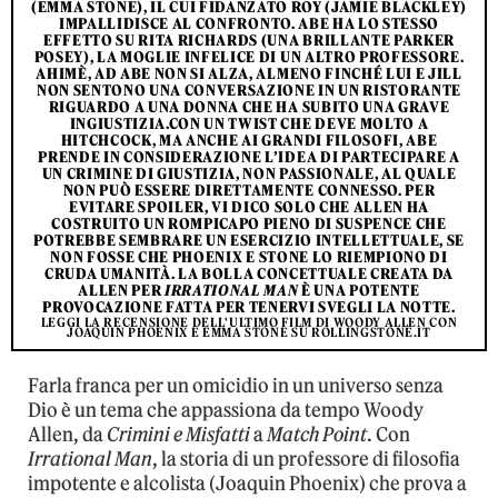
(EMMA STONE), IL CUI FIDANZATO ROY (JAMIE BLACKLEY)
IMPALLIDISCE AL CONFRONTO. ABE HA LO STESSO
EFFETTO SU RITA RICHARDS (UNA BRILLANTE PARKER
POSEY), LA MOGLIE INFELICE DI UN ALTRO PROFESSORE.
AHIMÈ, AD ABE NON SI ALZA, ALMENO FINCHÉ LUI E JILL
NON SENTONO UNA CONVERSAZIONE IN UN RISTORANTE
RIGUARDO A UNA DONNA CHE HA SUBITO UNA GRAVE
INGIUSTIZIA.CON UN TWIST CHE DEVE MOLTO A
HITCHCOCK, MA ANCHE AI GRANDI FILOSOFI, ABE
PRENDE IN CONSIDERAZIONE L’IDEA DI PARTECIPARE A
UN CRIMINE DI GIUSTIZIA, NON PASSIONALE, AL QUALE
NON PUÒ ESSERE DIRETTAMENTE CONNESSO. PER
EVITARE SPOILER, VI DICO SOLO CHE ALLEN HA
COSTRUITO UN ROMPICAPO PIENO DI SUSPENCE CHE
POTREBBE SEMBRARE UN ESERCIZIO INTELLETTUALE, SE
NON FOSSE CHE PHOENIX E STONE LO RIEMPIONO DI
CRUDA UMANITÀ. LA BOLLA CONCETTUALE CREATA DA
ALLEN PER
IRRATIONAL MAN
È UNA POTENTE
PROVOCAZIONE FATTA PER TENERVI SVEGLI LA NOTTE.
LEGGI LA RECENSIONE DELL'ULTIMO FILM DI WOODY ALLEN CON
JOAQUIN PHOENIX E EMMA STONE SU ROLLINGSTONE.IT
Farla franca per un omicidio in un universo senza
Dio è un tema che appassiona da tempo Woody
Allen, da
Crimini e Misfatti
a
Match Point
. Con
Irrational Man
, la storia di un professore di filosofia
impotente e alcolista (Joaquin Phoenix) che prova a