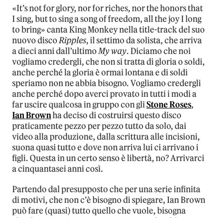
«It’s not for glory, nor for riches, nor the honors that
I sing, but to sing a song of freedom, all the joy I long
to bring» canta King Monkey nella title-track del suo
nuovo disco
Ripples
, il settimo da solista, che arriva
a dieci anni dall’ultimo
My way
. Diciamo che noi
vogliamo credergli, che non si tratta di gloria o soldi,
anche perché la gloria è ormai lontana e di soldi
speriamo non ne abbia bisogno. Vogliamo credergli
anche perché dopo averci provato in tutti i modi a
far uscire qualcosa in gruppo con gli
Stone Roses
,
Ian Brown
ha deciso di costruirsi questo disco
praticamente pezzo per pezzo tutto da solo, dai
video alla produzione, dalla scrittura alle incisioni,
suona quasi tutto e dove non arriva lui ci arrivano i
figli. Questa in un certo senso è libertà, no? Arrivarci
a cinquantasei anni così.
Partendo dal presupposto che per una serie infinita
di motivi, che non c’è bisogno di spiegare, Ian Brown
può fare (quasi) tutto quello che vuole, bisogna