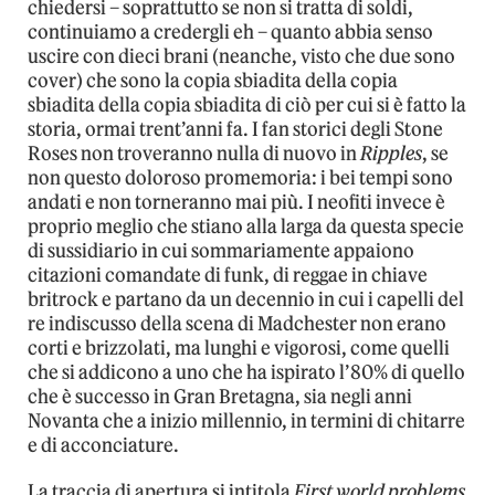
chiedersi – soprattutto se non si tratta di soldi,
continuiamo a credergli eh – quanto abbia senso
uscire con dieci brani (neanche, visto che due sono
cover) che sono la copia sbiadita della copia
sbiadita della copia sbiadita di ciò per cui si è fatto la
storia, ormai trent’anni fa. I fan storici degli Stone
Roses non troveranno nulla di nuovo in
Ripples
, se
non questo doloroso promemoria: i bei tempi sono
andati e non torneranno mai più. I neofiti invece è
proprio meglio che stiano alla larga da questa specie
di sussidiario in cui sommariamente appaiono
citazioni comandate di funk, di reggae in chiave
britrock e partano da un decennio in cui i capelli del
re indiscusso della scena di Madchester non erano
corti e brizzolati, ma lunghi e vigorosi, come quelli
che si addicono a uno che ha ispirato l’80% di quello
che è successo in Gran Bretagna, sia negli anni
Novanta che a inizio millennio, in termini di chitarre
e di acconciature.
La traccia di apertura si intitola
First world problems