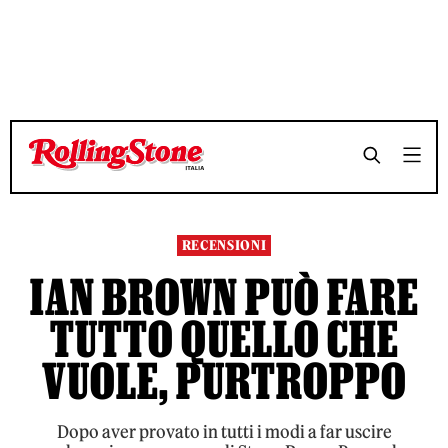
TEMPO DI LETTURA 4 MINUTI
TEMPO DI LETTURA 4 MINUTI
SHARE
SHARE
RECENSIONI
IAN BROWN PUÒ FARE
TUTTO QUELLO CHE
VUOLE, PURTROPPO
Dopo aver provato in tutti i modi a far uscire