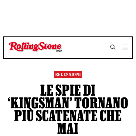
TEMPO DI LETTURA 4 MINUTI
TEMPO DI LETTURA 4 MINUTI
SHARE
SHARE
RECENSIONI
LE SPIE DI
‘KINGSMAN’ TORNANO
PIÙ SCATENATE CHE
MAI