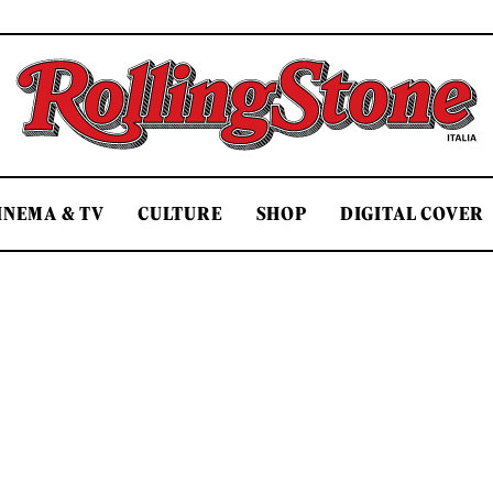
Rolling Stone Italia
INEMA & TV
CULTURE
SHOP
DIGITAL COVER