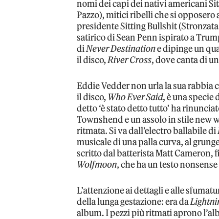
nomi dei capi dei nativi americani Si
Pazzo), mitici ribelli che si opposero
presidente Sitting Bullshit (Stronzat
satirico di Sean Penn ispirato a Tru
di
Never Destination
e dipinge un qua
il disco,
River Cross
, dove canta di u
Eddie Vedder non urla la sua rabbia c
il disco,
Who Ever Said
, è una specie
detto ‘è stato detto tutto’ ha rinuncia
Townshend e un assolo in stile new w
ritmata. Si va dall’electro ballabile di
musicale di una palla curva, al gru
scritto dal batterista Matt Cameron, f
Wolfmoon
, che ha un testo nonsense
L’attenzione ai dettagli e alle sfuma
della lunga gestazione: era da
Lightni
album. I pezzi più ritmati aprono l’al