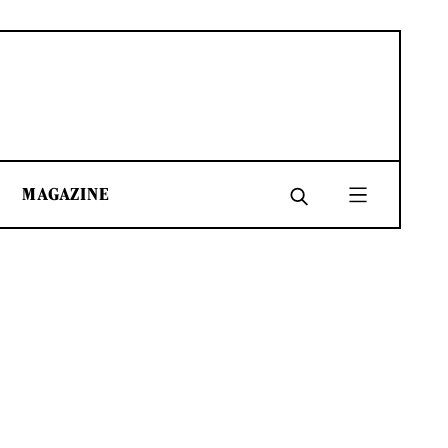
MAGAZINE
SHARE
SHARE