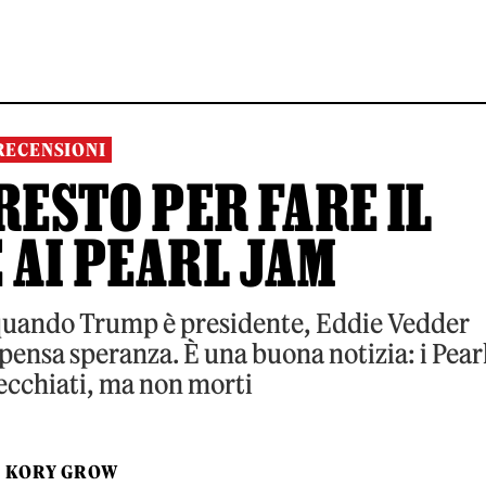
RECENSIONI
PRESTO PER FARE IL
 AI PEARL JAM
quando Trump è presidente, Eddie Vedder
spensa speranza. È una buona notizia: i Pear
ecchiati, ma non morti
I
KORY GROW