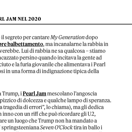
RL JAM NEL 2020
il segreto per cantare
My Generation
dopo
ebre balbettamento
, ma incanalarne la rabbia in
erebbe. Lui di rabbia ne sa qualcosa – stiamo
cazzato persino quando incitava la gente ad
ciuto e la furia giovanile che alimentava i Pearl
i in una forma di indignazione tipica della
ra Trump, i
Pearl Jam
mescolano l’angoscia
pizzico di dolcezza e qualche lampo di speranza.
tragedia di errori”, lo chiama), ma gli dedica
n inno con un riff che può ricordare gli U2,
vare un luogo che Trump non ha mandato a
’ springsteeniana
Seven O’Clock
tira in ballo i