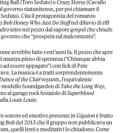
tting Bull (Toro Seduto) e Crazy Horse (Cavallo
 al governo statunitense, per poi chiamare il
a Seduta). Cita il protagonista del romanzo
mp
Bob Honey Who Just Do Stuff
nel diluvio di riff
dro tetro nel pezzo dal sapore gospel che chiude
n governo che “prospera sul malcontento”.
ome avrebbe fatto vent’anni fa. Il pezzo che apre
 di mantra pieno di speranza (“Chiunque abbia
to ad essere appagato”) con lick di Pete
ave. La musica è a tratti sorprendentemente
Dance of the Clairvoyants
, l’equivalente
nge modello Soundgarden di
Take the Long Way
,
ino al garage rock festaiolo di
Superblood
 alla
Louie Louie
.
ture sonore ed emotive presente in
Gigaton
è frutto
ng Bolt
del 2013 che il gruppo non pubblicava un
bum, quelli lenti e meditativi lo chiudono.
Come