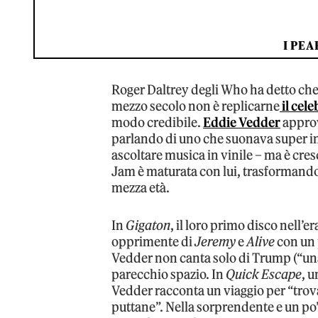
I PEA
Roger Daltrey degli Who ha detto che 
mezzo secolo non è replicarne
il cel
modo credibile.
Eddie Vedder
approv
parlando di uno che suonava super in
ascoltare musica in vinile – ma è cres
Jam è maturata con lui, trasformandos
mezza età.
In
Gigaton
, il loro primo disco nell’e
opprimente di
Jeremy
e
Alive
con un 
Vedder non canta solo di Trump (“una 
parecchio spazio. In
Quick Escape
, u
Vedder racconta un viaggio per “tro
puttane”. Nella sorprendente e un po