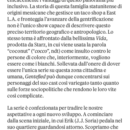
inclusivo. La storia di questa famiglia statunitense di
origini messicane che gestisce un taco shop a East
L.A. e fronteggia l’avanzare della gentrificazione
non è l’unico show capace di descrivere questo
preciso territorio geografico e antropologico. Lo
stesso tema è affrontato dalla bellissima
Vida
,
prodotta da Starz, in cui viene usata la parola
“coconut” (“
cocco
”, ndt) come insulto contro le
persone di colore che, interiormente, vogliono
essere come i bianchi. Sollevata dall’onere di dover
essere l’unica serie su questa zona cittadina e
umana,
Gentefied
può dunque concentrarsi sui
personaggi del suo cast così variegato tanto quanto
sulle forze sociopolitiche che rendono le loro vite
così complicate.
La serie è confezionata per tradire le nostre
aspettative a ogni nuovo sviluppo. A cominciare
dalla scena iniziale, in cui Erik (J.J. Soria) pedala nel
suo quartiere guardandosi attorno. Scopriamo che