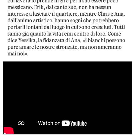
cui lavora lo prende in giro per il suo essere poco
messicano. Erik, dal canto suo, non ha nessun
interesse a lasciare il quartiere, mentre Chris e Ana,
dall’animo artistico, hanno sogni che potrebbero
portarli lontani dal luogo in cui sono cresciuti. Tutti
sanno già quanto la vita remi contro di loro. Come
dice Yessika, la fidanzata di Ana, «i bianchi possono
pure amare le nostre stronzate, ma non ameranno
mai noi».