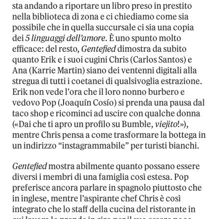
sta andando a riportare un libro preso in prestito
nella biblioteca di zona e ci chiediamo come sia
possibile che in quella succursale ci sia una copia
dei
5 linguaggi dell’amore
. È uno spunto molto
efficace: del resto,
Gentefied
dimostra da subito
quanto Erik e i suoi cugini Chris (Carlos Santos) e
Ana (Karrie Martin) siano dei ventenni digitali alla
stregua di tutti i coetanei di qualsivoglia estrazione.
Erik non vede l’ora che il loro nonno burbero e
vedovo Pop (Joaquín Cosío) si prenda una pausa dal
taco shop e ricominci ad uscire con qualche donna
(«Dai che ti apro un profilo su Bumble,
viejito
!»),
mentre Chris pensa a come trasformare la bottega in
un indirizzo “instagrammabile” per turisti bianchi.
Gentefied
mostra abilmente quanto possano essere
diversi i membri di una famiglia così estesa. Pop
preferisce ancora parlare in spagnolo piuttosto che
in inglese, mentre l’aspirante chef Chris è così
integrato che lo staff della cucina del ristorante in