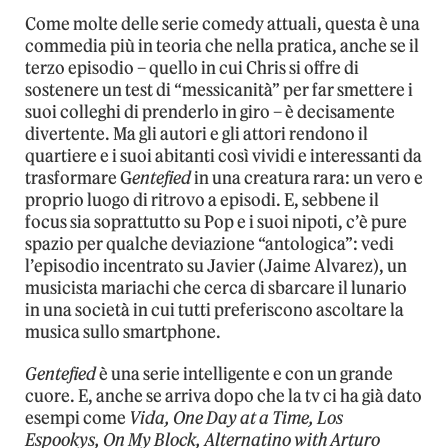
Come molte delle serie comedy attuali, questa è una
commedia più in teoria che nella pratica, anche se il
terzo episodio – quello in cui Chris si offre di
sostenere un test di “messicanità” per far smettere i
suoi colleghi di prenderlo in giro – è decisamente
divertente. Ma gli autori e gli attori rendono il
quartiere e i suoi abitanti così vividi e interessanti da
trasformare G
entefied
in una creatura rara: un vero e
proprio luogo di ritrovo a episodi. E, sebbene il
focus sia soprattutto su Pop e i suoi nipoti, c’è pure
spazio per qualche deviazione “antologica”: vedi
l’episodio incentrato su Javier (Jaime Alvarez), un
musicista mariachi che cerca di sbarcare il lunario
in una società in cui tutti preferiscono ascoltare la
musica sullo smartphone.
Gentefied
è una serie intelligente e con un grande
cuore. E, anche se arriva dopo che la tv ci ha già dato
esempi come
Vida, One Day at a Time, Los
Espookys, On My Block, Alternatino with Arturo