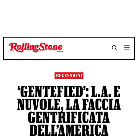
TEMPO DI LETTURA 6 MINUTI
TEMPO DI LETTURA 6 MINUTI
SHARE
SHARE
RECENSIONI
‘GENTEFIED’: L.A. E
NUVOLE, LA FACCIA
GENTRIFICATA
DELL’AMERICA