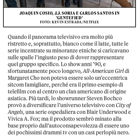
JOAQUIN COSIO, J.J. SORIA E CARLOS SANTOS IN
'GENTEFIED'
FOTO: KEVIN ESTRADA/NETFLIX
Quando il panorama televisivo era molto più
ristretto e, soprattutto, bianco come il latte, tutte le
serie incentrate su minoranze etniche si caricavano
sulle spalle l’ingiusto peso di dover rappresentare
quel gruppo specifico. Lo show anni ’90, e
sfortunatamente poco longevo,
All-American Girl
di
Margaret Cho non poteva essere solo un’eccentrica
sitcom famigliare, perché era il primo esempio di
telefilm con al centro un clan americano di origine
asiatica. Più tardi, lo showrunner Steven Bochco
provò a diversificare l’universo televisivo con
City of
Angels
, una serie ospedaliera con Blair Underwood e
Vivica A. Fox; ma il prodotto sembrò minato alla
base proprio dall’autoconsapevolezza di essere uno
dei pochissimi drammi tv con un cast perlopiù nero.