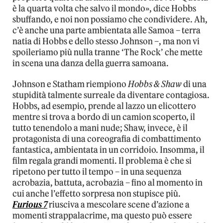
è la quarta volta che salvo il mondo», dice Hobbs
sbuffando, e noi non possiamo che condividere. Ah,
c’è anche una parte ambientata alle Samoa – terra
natia di Hobbs e dello stesso Johnson –, ma non vi
spoileriamo più nulla tranne ‘The Rock’ che mette
in scena una danza della guerra samoana.
Johnson e Statham riempiono
Hobbs & Shaw
di una
stupidità talmente surreale da diventare contagiosa.
Hobbs, ad esempio, prende al lazzo un elicottero
mentre si trova a bordo di un camion scoperto, il
tutto tenendolo a mani nude; Shaw, invece, è il
protagonista di una coreografia di combattimento
fantastica, ambientata in un corridoio. Insomma, il
film regala grandi momenti. Il problema è che si
ripetono per tutto il tempo – in una sequenza
acrobazia, battuta, acrobazia – fino al momento in
cui anche l’effetto sorpresa non stupisce più.
Furious 7
riusciva a mescolare scene d’azione a
momenti strappalacrime, ma questo può essere