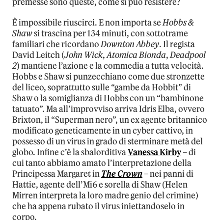
premesse sono queste, come si può resistere?
È impossibile riuscirci. E non importa se
Hobbs &
Shaw
si trascina per 134 minuti, con sottotrame
familiari che ricordano
Downton Abbey
. Il regista
David Leitch (
John Wick
,
Atomica Bionda
,
Deadpool
2
) mantiene l’azione e la commedia a tutta velocità.
Hobbs e Shaw si punzecchiano come due stronzette
del liceo, soprattutto sulle “gambe da Hobbit” di
Shaw o la somiglianza di Hobbs con un “bambinone
tatuato”. Ma all’improvviso arriva Idris Elba, ovvero
Brixton, il “Superman nero”, un ex agente britannico
modificato geneticamente in un cyber cattivo, in
possesso di un virus in grado di sterminare metà del
globo. Infine c’è la sbalorditiva
Vanessa Kirby
– di
cui tanto abbiamo amato l’interpretazione della
Principessa Margaret in
The Crown
– nei panni di
Hattie, agente dell’Mi6 e sorella di Shaw (Helen
Mirren interpreta la loro madre genio del crimine)
che ha appena rubato il virus iniettandoselo in
corpo.