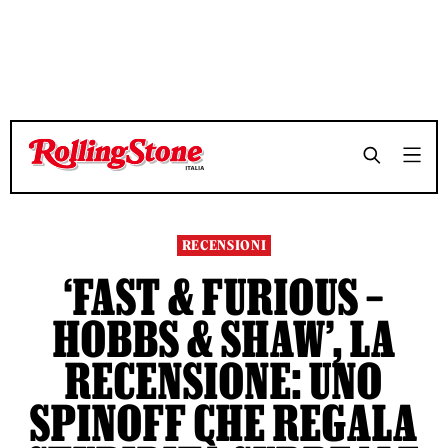
TEMPO DI LETTURA 5 MINUTI
TEMPO DI LETTURA 5 MINUTI
SHARE
SHARE
RECENSIONI
‘FAST & FURIOUS –
HOBBS & SHAW’, LA
RECENSIONE: UNO
SPINOFF CHE REGALA