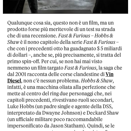
Qualunque cosa sia, questo non è un film, ma un
prodotto forse più meritevole di un test su strada
che di una recensione.
Fast & Furious – Hobbs &
Shaw
è il nono capitolo della serie
Fast & Furious
–
che con i precedenti otto ha guadagnato $ 5 miliardi
di dollari –, anche se, più precisamente, si tratta del
primo spin-off. Per cui, se non hai mai visto
nemmeno un film targato
Fast & Furious
, la saga che
dal 2001 racconta delle corse clandestine di
Vin
Diesel
, non c’è nessun problema.
Hobbs & Shaw
,
infatti, è una macchina oliata alla perfezione che
mette al centro del ring due personaggi che, nei
capitoli precedenti, rivestivano ruoli secondari,
Luke Hobbs (un padre single e agente della DSS,
interpretato da Dwayne Johnson) e Deckard Shaw
(un ufficiale militare poco raccomandabile
impersonificato da Jason Statham). Quindi, se le