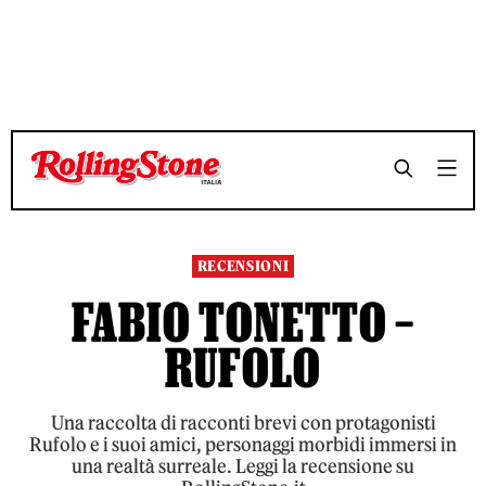
TEMPO DI LETTURA 6 MINUTI
TEMPO DI LETTURA 6 MINUTI
SHARE
SHARE
RECENSIONI
FABIO TONETTO –
RUFOLO
Una raccolta di racconti brevi con protagonisti
Rufolo e i suoi amici, personaggi morbidi immersi in
una realtà surreale. Leggi la recensione su