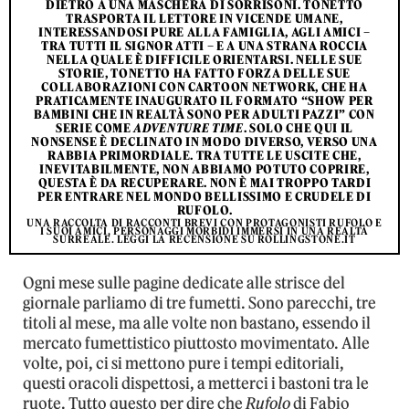
DIETRO A UNA MASCHERA DI SORRISONI. TONETTO
TRASPORTA IL LETTORE IN VICENDE UMANE,
INTERESSANDOSI PURE ALLA FAMIGLIA, AGLI AMICI –
TRA TUTTI IL SIGNOR ATTI – E A UNA STRANA ROCCIA
NELLA QUALE È DIFFICILE ORIENTARSI. NELLE SUE
STORIE, TONETTO HA FATTO FORZA DELLE SUE
COLLABORAZIONI CON CARTOON NETWORK, CHE HA
PRATICAMENTE INAUGURATO IL FORMATO “SHOW PER
BAMBINI CHE IN REALTÀ SONO PER ADULTI PAZZI” CON
SERIE COME
ADVENTURE TIME
. SOLO CHE QUI IL
NONSENSE È DECLINATO IN MODO DIVERSO, VERSO UNA
RABBIA PRIMORDIALE. TRA TUTTE LE USCITE CHE,
INEVITABILMENTE, NON ABBIAMO POTUTO COPRIRE,
QUESTA È DA RECUPERARE. NON È MAI TROPPO TARDI
PER ENTRARE NEL MONDO BELLISSIMO E CRUDELE DI
RUFOLO.
UNA RACCOLTA DI RACCONTI BREVI CON PROTAGONISTI RUFOLO E
I SUOI AMICI, PERSONAGGI MORBIDI IMMERSI IN UNA REALTÀ
SURREALE. LEGGI LA RECENSIONE SU ROLLINGSTONE.IT
Ogni mese sulle pagine dedicate alle strisce del
giornale parliamo di tre fumetti. Sono parecchi, tre
titoli al mese, ma alle volte non bastano, essendo il
mercato fumettistico piuttosto movimentato. Alle
volte, poi, ci si mettono pure i tempi editoriali,
questi oracoli dispettosi, a metterci i bastoni tra le
ruote. Tutto questo per dire che
Rufolo
di Fabio