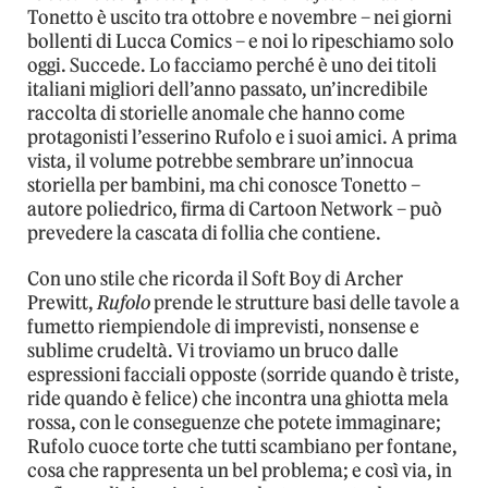
Tonetto è uscito tra ottobre e novembre – nei giorni
bollenti di Lucca Comics – e noi lo ripeschiamo solo
oggi. Succede. Lo facciamo perché è uno dei titoli
italiani migliori dell’anno passato, un’incredibile
raccolta di storielle anomale che hanno come
protagonisti l’esserino Rufolo e i suoi amici. A prima
vista, il volume potrebbe sembrare un’innocua
storiella per bambini, ma chi conosce Tonetto –
autore poliedrico, firma di Cartoon Network – può
prevedere la cascata di follia che contiene.
Con uno stile che ricorda il Soft Boy di Archer
Prewitt,
Rufolo
prende le strutture basi delle tavole a
fumetto riempiendole di imprevisti, nonsense e
sublime crudeltà. Vi troviamo un bruco dalle
espressioni facciali opposte (sorride quando è triste,
ride quando è felice) che incontra una ghiotta mela
rossa, con le conseguenze che potete immaginare;
Rufolo cuoce torte che tutti scambiano per fontane,
cosa che rappresenta un bel problema; e così via, in