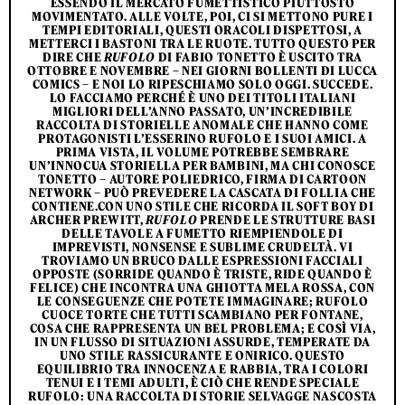
ESSENDO IL MERCATO FUMETTISTICO PIUTTOSTO
MOVIMENTATO. ALLE VOLTE, POI, CI SI METTONO PURE I
TEMPI EDITORIALI, QUESTI ORACOLI DISPETTOSI, A
METTERCI I BASTONI TRA LE RUOTE. TUTTO QUESTO PER
DIRE CHE
RUFOLO
DI FABIO TONETTO È USCITO TRA
OTTOBRE E NOVEMBRE – NEI GIORNI BOLLENTI DI LUCCA
COMICS – E NOI LO RIPESCHIAMO SOLO OGGI. SUCCEDE.
LO FACCIAMO PERCHÉ È UNO DEI TITOLI ITALIANI
MIGLIORI DELL’ANNO PASSATO, UN’INCREDIBILE
RACCOLTA DI STORIELLE ANOMALE CHE HANNO COME
PROTAGONISTI L’ESSERINO RUFOLO E I SUOI AMICI. A
PRIMA VISTA, IL VOLUME POTREBBE SEMBRARE
UN’INNOCUA STORIELLA PER BAMBINI, MA CHI CONOSCE
TONETTO – AUTORE POLIEDRICO, FIRMA DI CARTOON
NETWORK – PUÒ PREVEDERE LA CASCATA DI FOLLIA CHE
CONTIENE.CON UNO STILE CHE RICORDA IL SOFT BOY DI
ARCHER PREWITT,
RUFOLO
PRENDE LE STRUTTURE BASI
DELLE TAVOLE A FUMETTO RIEMPIENDOLE DI
IMPREVISTI, NONSENSE E SUBLIME CRUDELTÀ. VI
TROVIAMO UN BRUCO DALLE ESPRESSIONI FACCIALI
OPPOSTE (SORRIDE QUANDO È TRISTE, RIDE QUANDO È
FELICE) CHE INCONTRA UNA GHIOTTA MELA ROSSA, CON
LE CONSEGUENZE CHE POTETE IMMAGINARE; RUFOLO
CUOCE TORTE CHE TUTTI SCAMBIANO PER FONTANE,
COSA CHE RAPPRESENTA UN BEL PROBLEMA; E COSÌ VIA,
IN UN FLUSSO DI SITUAZIONI ASSURDE, TEMPERATE DA
UNO STILE RASSICURANTE E ONIRICO. QUESTO
EQUILIBRIO TRA INNOCENZA E RABBIA, TRA I COLORI
TENUI E I TEMI ADULTI, È CIÒ CHE RENDE SPECIALE
RUFOLO: UNA RACCOLTA DI STORIE SELVAGGE NASCOSTA