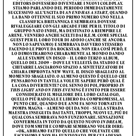
EDITORS DOVESSERO DIVENTARE I NUOVI COLDPLAY.
STIAMO PARLANDO DEL PERIODO IMMEDIATAMENTE
SUCCESSIVO ALL’USCITA DI
AN END HAS A START
, QUANDO
LA BAND OTTENNE IL SUO PRIMO NUMERO UNO NELLA
CLASSIFICA BRITANNICA E SEMBRAVA DOVESSE
RIVALEGGIARE CON GLI ARCADE FIRE PER IL TITOLO DI
GRUPPO NATO INDIE, MA DESTINATO A RIEMPIRE LE
ARENE. VENNERO ANCHE SCELTI DAI R.E.M. COME SPECIAL
GUEST PER IL LORO TOUR DI ADDIO (ANCHE SE ANCORA
NON LO SAPEVAMO) E SEMBRAVA DAVVERO STESSERO
FACENDO LE PROVE DA ROCKSTAR. NON ERA COSÌ PERÒ, E
LO DIMOSTRARONO CHIARAMENTE AL MONDO DANDO
ALLE STAMPE UN DISCO – IL LORO TERZO ALBUM,
QUELLO DEL 2009 – DOVE LE VELLEITÀ DA STADIO E LE
CHITARRE LASCIARONO SPAZIO A SINTETIZZATORI DI
CHIARA IMPRONTA NEW WAVE. IL DISCO SBAGLIATO AL
MOMENTO SBAGLIATO. O ALMENO QUESTO È QUELLO CHE
PENSARONO IN TANTI.LA VOLETE SAPERE PERÒ QUAL È
LA COSA DIVERTENTE? COL SENNO DI POI, PROPRIO
IN
THIS LIGHT AND ON THIS EVENING
È FINITO PER ESSERE
CONSIDERATO IL MIGLIORE DEL LORO CATALOGO,
QUELLO PIÙ RADICALE E LIBERO DA COMPROMESSI, AL
PUNTO CHE, QUANDO DUE ANNI FA SONO TORNATI IN
POMPA MAGNA – ALMENO QUI DA NOI – SULLA STRADA
MAESTRA INSEGUITA DAI TANTI, TROPPI, NUOVI U2, PIÙ DI
QUALCOSA SEMBRAVA NON FUNZIONARE. SENSAZIONE
CONFERMATA IN TOTO DA QUESTO NUOVO
IN DREAM
,
DOVE TOM SMITH E COMPARI SEMBRANO VOLER DIRE:
«OK, ABBIAMO FATTO QUELLO CHE VOLEVATE CHE
FACESSIMO E NON HA FUNZIONATO. PER CUI ADESSO