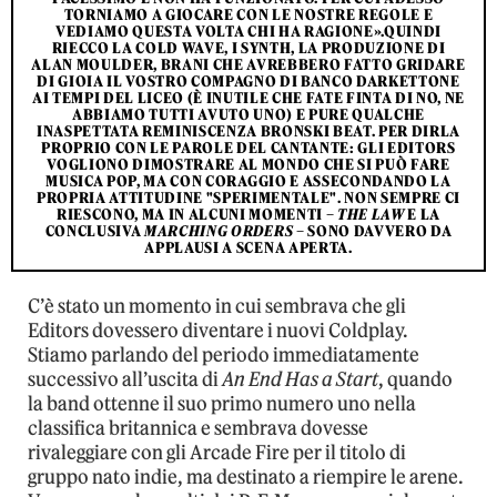
TORNIAMO A GIOCARE CON LE NOSTRE REGOLE E
VEDIAMO QUESTA VOLTA CHI HA RAGIONE».QUINDI
RIECCO LA COLD WAVE, I SYNTH, LA PRODUZIONE DI
ALAN MOULDER, BRANI CHE AVREBBERO FATTO GRIDARE
DI GIOIA IL VOSTRO COMPAGNO DI BANCO DARKETTONE
AI TEMPI DEL LICEO (È INUTILE CHE FATE FINTA DI NO, NE
ABBIAMO TUTTI AVUTO UNO) E PURE QUALCHE
INASPETTATA REMINISCENZA BRONSKI BEAT. PER DIRLA
PROPRIO CON LE PAROLE DEL CANTANTE: GLI EDITORS
VOGLIONO DIMOSTRARE AL MONDO CHE SI PUÒ FARE
MUSICA POP, MA CON CORAGGIO E ASSECONDANDO LA
PROPRIA ATTITUDINE "SPERIMENTALE". NON SEMPRE CI
RIESCONO, MA IN ALCUNI MOMENTI –
THE LAW
E LA
CONCLUSIVA
MARCHING ORDERS
– SONO DAVVERO DA
APPLAUSI A SCENA APERTA.
C’è stato un momento in cui sembrava che gli
Editors dovessero diventare i nuovi Coldplay.
Stiamo parlando del periodo immediatamente
successivo all’uscita di
An End Has a Start
, quando
la band ottenne il suo primo numero uno nella
classifica britannica e sembrava dovesse
rivaleggiare con gli Arcade Fire per il titolo di
gruppo nato indie, ma destinato a riempire le arene.