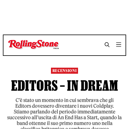
TEMPO DI LETTURA 6 MINUTI
TEMPO DI LETTURA 6 MINUTI
SHARE
SHARE
RECENSIONI
EDITORS – IN DREAM
C’è stato un momento in cui sembrava che gli
Editors dovessero diventare i nuovi Coldplay.
Stiamo parlando del periodo immediatamente
successivo all’uscita di An End Has a Start, quando la
band ottenne il suo primo numero uno nella