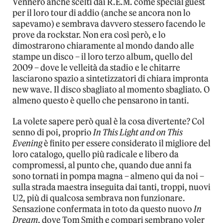
Vennero anche scelti dai R.E.M. come special guest
per il loro tour di addio (anche se ancora non lo
sapevamo) e sembrava davvero stessero facendo le
prove da rockstar. Non era così però, e lo
dimostrarono chiaramente al mondo dando alle
stampe un disco – il loro terzo album, quello del
2009 – dove le velleità da stadio e le chitarre
lasciarono spazio a sintetizzatori di chiara impronta
new wave. Il disco sbagliato al momento sbagliato. O
almeno questo è quello che pensarono in tanti.
La volete sapere però qual è la cosa divertente? Col
senno di poi, proprio
In This Light and on This
Evening
è finito per essere considerato il migliore del
loro catalogo, quello più radicale e libero da
compromessi, al punto che, quando due anni fa
sono tornati in pompa magna – almeno qui da noi –
sulla strada maestra inseguita dai tanti, troppi, nuovi
U2, più di qualcosa sembrava non funzionare.
Sensazione confermata in toto da questo nuovo
In
Dream
, dove Tom Smith e compari sembrano voler