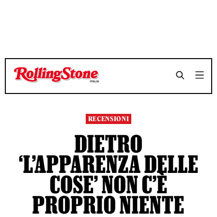
TEMPO DI LETTURA 7 MINUTI
TEMPO DI LETTURA 7 MINUTI
SHARE
SHARE
RECENSIONI
DIETRO
‘L’APPARENZA DELLE
COSE’ NON C’È
PROPRIO NIENTE