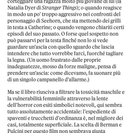
corteggiare una ragazza molto più giovane di lui (la
Natalia Dyer di
Stranger Things
); o quando reagisce
in modo un po’ troppo aggressivo nei confronti del
personaggio di Seehorn, che sta mettendo dei grilli
in testa a Catherine; o quando vengono chiariti certi
episodi del suo passato. O forse quel sospetto non
può passarvi per la testa finché non lo si vede
guardare un’ascia con quello sguardo che lascia
intendere che tutto vorrebbe farci, fuorché tagliare
la legna. (Un uomo frustrato dalle proprie
inadeguatezze, mosso da forze maligne, pensa di
prendere un’ascia: come dicevamo, fa suonare più
di un singolo campanello d’allarme.)
Ma se il libro riusciva a filtrare la tossicità maschile e
la vulnerabilità femminile attraverso la lente
dell’horror con esiti simbolici notevoli, qui sembra
tutto assolutamente accidentale: l’espediente di
spaventi e trucchetti d’ordinanza è, nel migliore dei
casi, totalmente superficiale. La scelta di Berman e
Pulcini per questo film non sembrava giusta