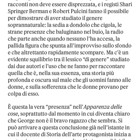
racconti non deve essere disprezzata, e i registi Shari
Springer Berman e Robert Pulcini fanno il possibile
per dimostrare di aver studiato il genere
soprannaturale: la sedia a dondolo che cigola, le
strane presenze che baluginano nel buio, la radio
che parte anche quando nessuno l’ha accesa, la
pallida figura che spunta all’improvviso sullo sfondo
e che altrettanto rapidamente scompare. Ma c’è un
evidente squilibrio tra il lessico “di genere” studiato
dai due autori e l’uso che ne fanno per raccontare
quella che è, nella sua essenza, una storia più
profonda e oscura sul male che gli uomini fanno alle
donne, e sulla sofferenza che le donne provano per
colpa di esso.
È questa la vera “presenza” nell’
Apparenza delle
cose
, soprattutto dal momento in cui diventa chiaro
che George non è il bravo ragazzo che sembra. Si
può arrivare a questa conclusione già nell’istante in
cui il docente di Storia dell’arte protagonista inizia a