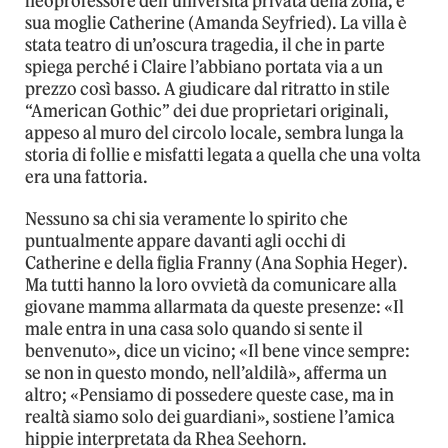
neoprofessore dell’università privata della zona, e
sua moglie Catherine (Amanda Seyfried). La villa è
stata teatro di un’oscura tragedia, il che in parte
spiega perché i Claire l’abbiano portata via a un
prezzo così basso. A giudicare dal ritratto in stile
“American Gothic” dei due proprietari originali,
appeso al muro del circolo locale, sembra lunga la
storia di follie e misfatti legata a quella che una volta
era una fattoria.
Nessuno sa chi sia veramente lo spirito che
puntualmente appare davanti agli occhi di
Catherine e della figlia Franny (Ana Sophia Heger).
Ma tutti hanno la loro ovvietà da comunicare alla
giovane mamma allarmata da queste presenze: «Il
male entra in una casa solo quando si sente il
benvenuto», dice un vicino; «Il bene vince sempre:
se non in questo mondo, nell’aldilà», afferma un
altro; «Pensiamo di possedere queste case, ma in
realtà siamo solo dei guardiani», sostiene l’amica
hippie interpretata da Rhea Seehorn.