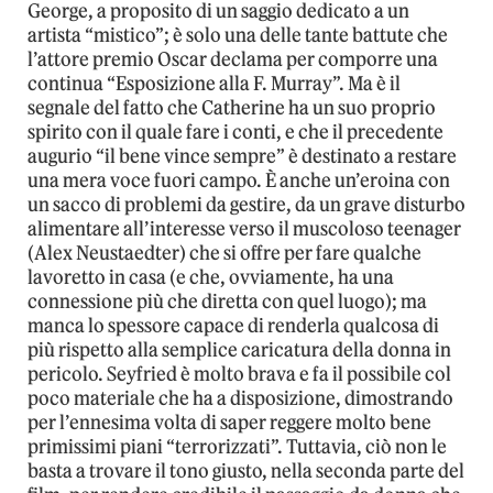
George, a proposito di un saggio dedicato a un
artista “mistico”; è solo una delle tante battute che
l’attore premio Oscar declama per comporre una
continua “Esposizione alla F. Murray”. Ma è il
segnale del fatto che Catherine ha un suo proprio
spirito con il quale fare i conti, e che il precedente
augurio “il bene vince sempre” è destinato a restare
una mera voce fuori campo. È anche un’eroina con
un sacco di problemi da gestire, da un grave disturbo
alimentare all’interesse verso il muscoloso teenager
(Alex Neustaedter) che si offre per fare qualche
lavoretto in casa (e che, ovviamente, ha una
connessione più che diretta con quel luogo); ma
manca lo spessore capace di renderla qualcosa di
più rispetto alla semplice caricatura della donna in
pericolo. Seyfried è molto brava e fa il possibile col
poco materiale che ha a disposizione, dimostrando
per l’ennesima volta di saper reggere molto bene
primissimi piani “terrorizzati”. Tuttavia, ciò non le
basta a trovare il tono giusto, nella seconda parte del