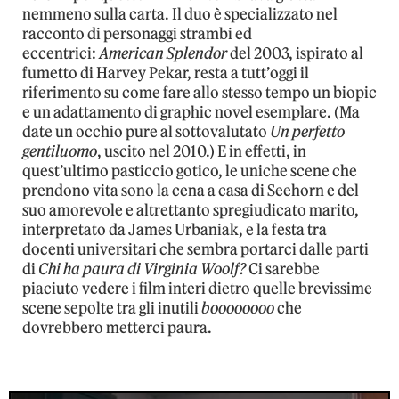
nemmeno sulla carta. Il duo è specializzato nel
racconto di personaggi strambi ed
eccentrici:
American Splendor
del 2003, ispirato al
fumetto di Harvey Pekar, resta a tutt’oggi il
riferimento su come fare allo stesso tempo un biopic
e un adattamento di graphic novel esemplare. (Ma
date un occhio pure al sottovalutato
Un perfetto
gentiluomo
, uscito nel 2010.) E in effetti, in
quest’ultimo pasticcio gotico, le uniche scene che
prendono vita sono la cena a casa di Seehorn e del
suo amorevole e altrettanto spregiudicato marito,
interpretato da James Urbaniak, e la festa tra
docenti universitari che sembra portarci dalle parti
di
Chi ha paura di Virginia Woolf?
Ci sarebbe
piaciuto vedere i film interi dietro quelle brevissime
scene sepolte tra gli inutili
boooooooo
che
dovrebbero metterci paura.