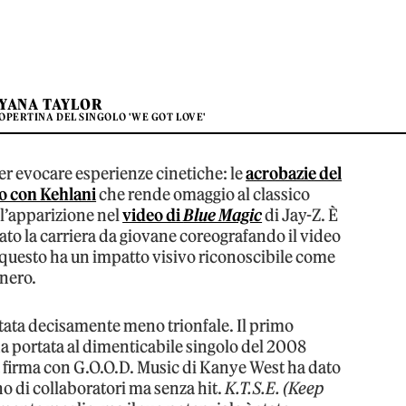
YANA TAYLOR
OPERTINA DEL SINGOLO 'WE GOT LOVE'
er evocare esperienze cinetiche: le
acrobazie del
to con Kehlani
che rende omaggio al classico
 l’apparizione nel
video di
Blue Magic
di Jay-Z. È
iato la carriera da giovane coreografando il video
 questo ha un impatto visivo riconoscibile come
 nero.
stata decisamente meno trionfale. Il primo
’ha portata al dimenticabile singolo del 2008
 La firma con G.O.O.D. Music di Kanye West ha dato
no di collaboratori ma senza hit.
K.T.S.E. (Keep