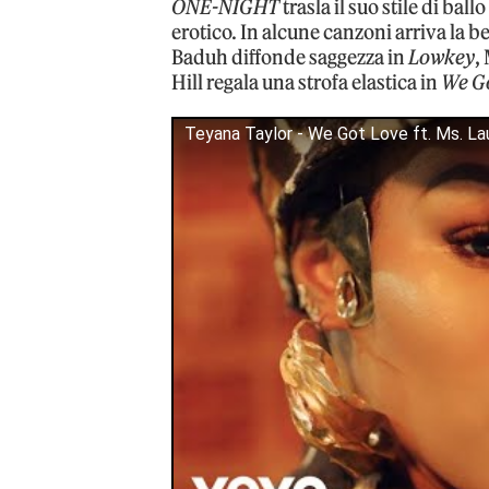
ONE-NIGHT
trasla il suo stile di ba
erotico. In alcune canzoni arriva la 
Baduh diffonde saggezza in
Lowkey
,
Hill regala una strofa elastica in
We G
Teyana Taylor - We Got Love ft. Ms. Laur