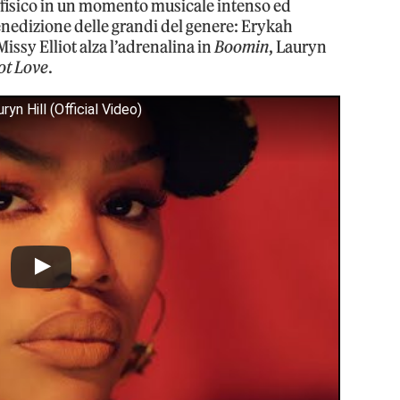
llo fisico in un momento musicale intenso ed
benedizione delle grandi del genere: Erykah
 Missy Elliot alza l’adrenalina in
Boomin
, Lauryn
ot Love
.
yn Hill (Official Video)