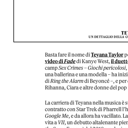
TE
UN DETTAGLIO DELLA C
Basta fare il nome di
Teyana Taylor
p
video di
Fade
di Kanye West,
il duet
camp
Sex Crimes – Giochi pericolosi
,
una ballerina e una modella – ha iniz
di
Ring the Alarm
di Beyoncé –, e per
Rihanna, Ciara e altre donne del pop
La carriera di Teyana nella musica è 
contratto con Star Trek di Pharrell l
Google Me
, e da allora ha vacillato.
vita a
VII
, un debutto altalenante pie