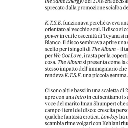
the Same Energy)
del 2018 era decisa
sprecato dalla promozione scialba del
K.T.S.E.
funzionava perché aveva una 
orientato al vecchio soul. Il disco si
power
in cui le oscenità di Teyana si
Blanco. Il disco sembrava aprire una 
scelto per i singoli di
The Album
– il 
per
We Got Love
, i rasta per la copert
cosa.
The Album
si presenta come la 
stesso impatto dell’immaginario che 
rendeva
K.T.S.E.
una piccola gemma
Ci sono alti e bassi in una scaletta di 
apre con una
Intro
in cui sentiamo i s
voce del marito Iman Shumpert che si 
campo i temi del disco: crescita perso
qualche fantasia erotica.
Lowkey
ha u
scambia rime volgari con Kehlani riu