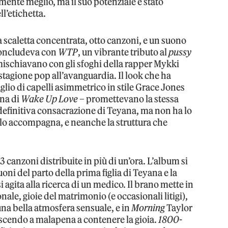
mente meglio, ma il suo potenziale è stato
l’etichetta.
scaletta concentrata, otto canzoni, e un suono
 concludeva con
WTP
, un vibrante tributo al
pussy
 mischiavano con gli sfoghi della rapper Mykki
stagione pop all’avanguardia. Il look che ha
taglio di capelli asimmetrico in stile Grace Jones
ina di
Wake Up Love
– promettevano la stessa
definitiva consacrazione di Teyana, ma non ha lo
lo accompagna, e neanche la struttura che
.
23 canzoni distribuite in più di un’ora. L’album si
uoni del parto della prima figlia di Teyana e la
agita alla ricerca di un medico. Il brano mette in
nale, gioie del matrimonio (e occasionali litigi),
na bella atmosfera sensuale, e in
Morning
Taylor
scendo a malapena a contenere la gioia.
1800-