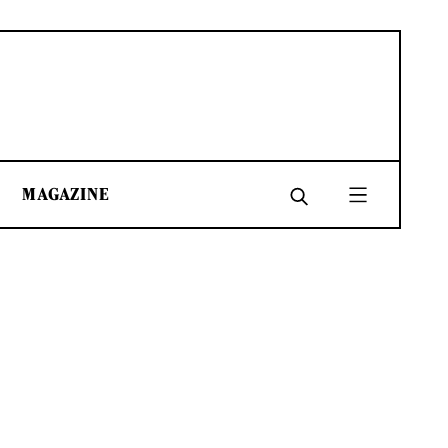
MAGAZINE
SHARE
SHARE