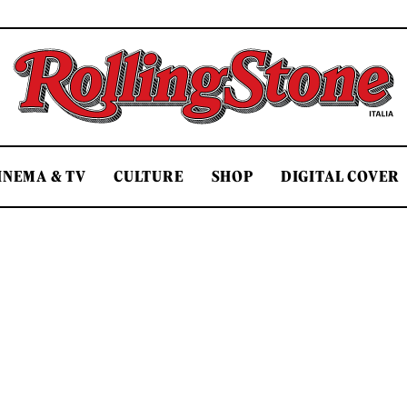
Rolling Stone Italia
INEMA & TV
CULTURE
SHOP
DIGITAL COVER