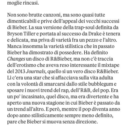
moglie rincasi.
Non sono brutte canzoni, ma sono quasi tutte
dimenticabili e prive dell’appeal dei vecchi successi
di Bieber. La sua versione della trap-soul definita da
Bryson Tiller e portata al successo da Drake è tenera
e delicata, ma priva di varietà fra un pezzo e l’altro.
Manca insomma la varietà stilistica che in passato
Bieber ha dimostrato di possedere. Ha definito
Changes
un disco di R&Bieber, ma non c’è traccia
dell’erotismo che aveva reso interessante il mixtape
del 2013
Journals
, quello sì un vero disco R&Bieber.
Lì c’era una star che si affacciava sulla vita adulta
con la volontà di smarcarsi dallo stile bubblegum e
sposare i nuovi trend del rap, dell’R&B, del pop. Era
un po’ incasinato, quel disco, ma era divertente e ha
aperto una nuova stagione in cui Bieber è passato da
un trend all’altro. E però, mentre il pop diventa anno
dopo anno stilisticamente sempre meno definito,
pare che Bieber si muova senza direzione.