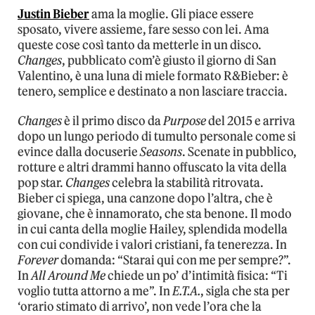
Justin Bieber
ama la moglie. Gli piace essere
sposato, vivere assieme, fare sesso con lei. Ama
queste cose così tanto da metterle in un disco.
Changes
, pubblicato com’è giusto il giorno di San
Valentino, è una luna di miele formato R&Bieber: è
tenero, semplice e destinato a non lasciare traccia.
Changes
è il primo disco da
Purpose
del 2015 e arriva
dopo un lungo periodo di tumulto personale come si
evince dalla docuserie
Seasons
. Scenate in pubblico,
rotture e altri drammi hanno offuscato la vita della
pop star.
Changes
celebra la stabilità ritrovata.
Bieber ci spiega, una canzone dopo l’altra, che è
giovane, che è innamorato, che sta benone. Il modo
in cui canta della moglie Hailey, splendida modella
con cui condivide i valori cristiani, fa tenerezza. In
Forever
domanda: “Starai qui con me per sempre?”.
In
All Around Me
chiede un po’ d’intimità fisica: “Ti
voglio tutta attorno a me”. In
E.T.A.
, sigla che sta per
‘orario stimato di arrivo’, non vede l’ora che la