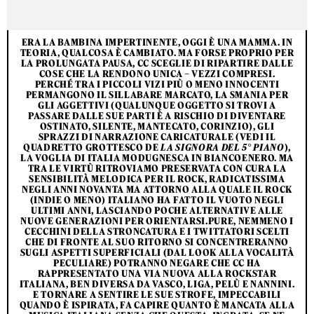
ERA LA BAMBINA IMPERTINENTE, OGGI È UNA MAMMA. IN
TEORIA, QUALCOSA È CAMBIATO. MA FORSE PROPRIO PER
LA PROLUNGATA PAUSA, CC SCEGLIE DI RIPARTIRE DALLE
COSE CHE LA RENDONO UNICA – VEZZI COMPRESI.
PERCHÉ TRA I PICCOLI VIZI PIÙ O MENO INNOCENTI
PERMANGONO IL SILLABARE MARCATO, LA SMANIA PER
GLI AGGETTIVI (QUALUNQUE OGGETTO SI TROVI A
PASSARE DALLE SUE PARTI È A RISCHIO DI DIVENTARE
OSTINATO, SILENTE, MANTECATO, CORINZIO), GLI
SPRAZZI DI NARRAZIONE CARICATURALE (VEDI IL
QUADRETTO GROTTESCO DE
LA SIGNORA DEL 5° PIANO
),
LA VOGLIA DI ITALIA MODUGNESCA IN BIANCOENERO. MA
TRA LE VIRTÙ RITROVIAMO PRESERVATA CON CURA LA
SENSIBILITÀ MELODICA PER IL ROCK, RADICATISSIMA
NEGLI ANNI NOVANTA MA ATTORNO ALLA QUALE IL ROCK
(INDIE O MENO) ITALIANO HA FATTO IL VUOTO NEGLI
ULTIMI ANNI, LASCIANDO POCHE ALTERNATIVE ALLE
NUOVE GENERAZIONI PER ORIENTARSI.PURE, NEMMENO I
CECCHINI DELLA STRONCATURA E I TWITTATORI SCELTI
CHE DI FRONTE AL SUO RITORNO SI CONCENTRERANNO
SUGLI ASPETTI SUPERFICIALI (DAL LOOK ALLA VOCALITÀ
PECULIARE) POTRANNO NEGARE CHE CC HA
RAPPRESENTATO UNA VIA NUOVA ALLA ROCKSTAR
ITALIANA, BEN DIVERSA DA VASCO, LIGA, PELÙ E NANNINI.
E TORNARE A SENTIRE LE SUE STROFE, IMPECCABILI
QUANDO È ISPIRATA, FA CAPIRE QUANTO È MANCATA ALLA