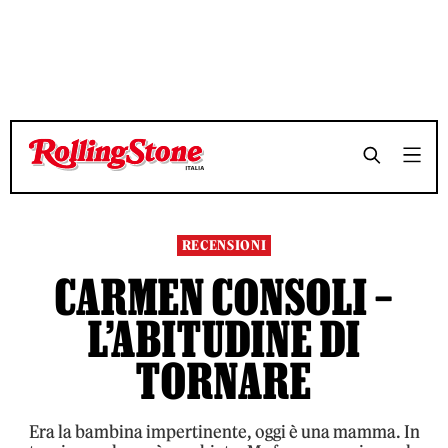
TEMPO DI LETTURA 5 MINUTI
TEMPO DI LETTURA 5 MINUTI
SHARE
SHARE
RECENSIONI
CARMEN CONSOLI –
L’ABITUDINE DI
TORNARE
Era la bambina impertinente, oggi è una mamma. In