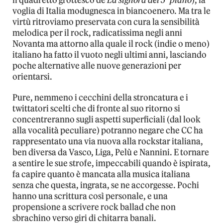
il quadretto grottesco de
La signora del 5° piano
), la
voglia di Italia modugnesca in biancoenero. Ma tra le
virtù ritroviamo preservata con cura la sensibilità
melodica per il rock, radicatissima negli anni
Novanta ma attorno alla quale il rock (indie o meno)
italiano ha fatto il vuoto negli ultimi anni, lasciando
poche alternative alle nuove generazioni per
orientarsi.
Pure, nemmeno i cecchini della stroncatura e i
twittatori scelti che di fronte al suo ritorno si
concentreranno sugli aspetti superficiali (dal look
alla vocalità peculiare) potranno negare che CC ha
rappresentato una via nuova alla rockstar italiana,
ben diversa da Vasco, Liga, Pelù e Nannini. E tornare
a sentire le sue strofe, impeccabili quando è ispirata,
fa capire quanto è mancata alla musica italiana
senza che questa, ingrata, se ne accorgesse. Pochi
hanno una scrittura così personale, e una
propensione a scrivere rock ballad che non
sbrachino verso giri di chitarra banali.