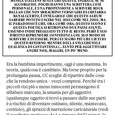
MUSICA ITALIANA SENZA CHE QUESTA, INGRATA, SE NE
ACCORGESSE. POCHI HANNO UNA SCRITTURA COSÌ
PERSONALE, E UNA PROPENSIONE A SCRIVERE ROCK
BALLAD CHE NON SBRACHINO VERSO GIRI DI CHITARRA
BANALI.CERTO, È INNEGABILE CHE QUESTO ALBUM
SAREBBE POTUTO USCIRE NEL 2015 COME NEL 2003, MA
IL PARADOSSO È CHE, ORA COME ORA, QUESTO SUONO E
QUESTA POETICA SI RITROVANO DUE PASSI AVANTI,
ESSENDO INDIETREGGIATO TUTTO IL RESTO. PERÒ È SUO
DIRITTO RIPRENDERE CONFIDENZA COL SUO MODO DI
SCRIVERE E DI ESSERE. PER CUI SIAMO PIÙ CHE LIETI DI
QUESTO RITORNO. MENTRE DELLA STUCCHEVOLE
QUALIFICA DI CANTANTESSA (...TANTO PER AGGETTIVARE
ANCHE NOI), MAGARI, UN PO’ MENO.
Era la bambina impertinente, oggi è una mamma. In
teoria, qualcosa è cambiato. Ma forse proprio per la
prolungata pausa, CC sceglie di ripartire dalle cose
che la rendono unica – vezzi compresi. Perché tra i
piccoli vizi più o meno innocenti permangono il
sillabare marcato, la smania per gli aggettivi
(qualunque oggetto si trovi a passare dalle sue parti
è a rischio di diventare ostinato, silente, mantecato,
corinzio), gli sprazzi di narrazione caricaturale (vedi