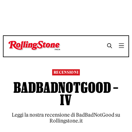
TEMPO DI LETTURA 3 MINUTI
TEMPO DI LETTURA 3 MINUTI
SHARE
SHARE
RECENSIONI
BADBADNOTGOOD –
IV
Leggi la nostra recensione di BadBadNotGood su
Rollingstone.it