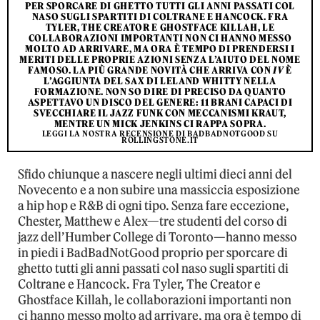
PER SPORCARE DI GHETTO TUTTI GLI ANNI PASSATI COL
NASO SUGLI SPARTITI DI COLTRANE E HANCOCK. FRA
TYLER, THE CREATOR E GHOSTFACE KILLAH, LE
COLLABORAZIONI IMPORTANTI NON CI HANNO MESSO
MOLTO AD ARRIVARE, MA ORA È TEMPO DI PRENDERSI I
MERITI DELLE PROPRIE AZIONI SENZA L’AIUTO DEL NOME
FAMOSO. LA PIÙ GRANDE NOVITÀ CHE ARRIVA CON
IV
È
L’AGGIUNTA DEL SAX DI LELAND WHITTY NELLA
FORMAZIONE. NON SO DIRE DI PRECISO DA QUANTO
ASPETTAVO UN DISCO DEL GENERE: 11 BRANI CAPACI DI
SVECCHIARE IL JAZZ FUNK CON MECCANISMI KRAUT,
MENTRE UN MICK JENKINS CI RAPPA SOPRA.
LEGGI LA NOSTRA RECENSIONE DI BADBADNOTGOOD SU
ROLLINGSTONE.IT
Sfido chiunque a nascere negli ultimi dieci anni del
Novecento e a non subire una massiccia esposizione
a hip hop e R&B di ogni tipo. Senza fare eccezione,
Chester, Matthew e Alex—tre studenti del corso di
jazz dell’Humber College di Toronto—hanno messo
in piedi i BadBadNotGood proprio per sporcare di
ghetto tutti gli anni passati col naso sugli spartiti di
Coltrane e Hancock. Fra Tyler, The Creator e
Ghostface Killah, le collaborazioni importanti non
ci hanno messo molto ad arrivare, ma ora è tempo di